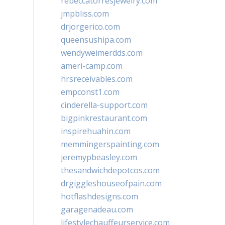
rebeccatorresjewelry.com
jmpbliss.com
drjorgerico.com
queensushipa.com
wendyweimerdds.com
ameri-camp.com
hrsreceivables.com
empconst1.com
cinderella-support.com
bigpinkrestaurant.com
inspirehuahin.com
memmingerspainting.com
jeremypbeasley.com
thesandwichdepotcos.com
drgiggleshouseofpain.com
hotflashdesigns.com
garagenadeau.com
lifestylechauffeurservice.com