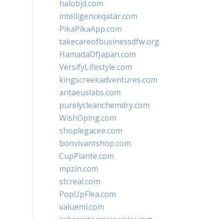
halobjd.com
intelligenceqatar.com
PikaPikaApp.com
takecareofbusinessdfw.org
HamadaOfJapan.com
VersifyLifestyle.com
kingscreekadventures.com
antaeuslabs.com
purelycleanchemdry.com
WishOping.com
shoplegacee.com
bonvivantshop.com
CupPlante.com
mpzin.com
stcreal.com
PopUpFlea.com
valueml.com