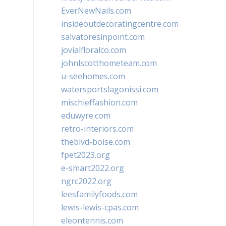
EverNewNails.com
insideoutdecoratingcentre.com
salvatoresinpoint.com
jovialfloralco.com
johnlscotthometeam.com
u-seehomes.com
watersportslagonissi.com
mischieffashion.com
eduwyre.com
retro-interiors.com
theblvd-boise.com
fpet2023.org
e-smart2022.org
ngrc2022.org
leesfamilyfoods.com
lewis-lewis-cpas.com
eleontennis.com