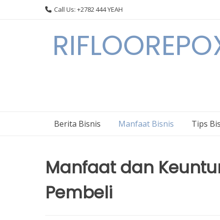
Skip
Call Us: +2782 444 YEAH
to
content
RIFLOOREPOX
Berita Bisnis
Manfaat Bisnis
Tips Bi
Manfaat dan Keuntun
Pembeli