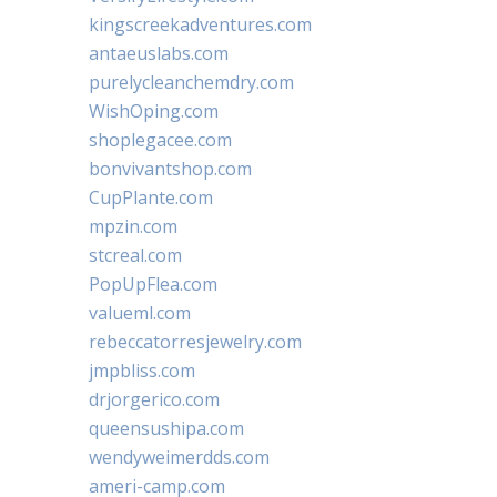
kingscreekadventures.com
antaeuslabs.com
purelycleanchemdry.com
WishOping.com
shoplegacee.com
bonvivantshop.com
CupPlante.com
mpzin.com
stcreal.com
PopUpFlea.com
valueml.com
rebeccatorresjewelry.com
jmpbliss.com
drjorgerico.com
queensushipa.com
wendyweimerdds.com
ameri-camp.com