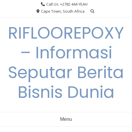
Skip
Call Us: +2782 444 YEAH
to
Cape Town, South Africa
content
RIFLOOREPOXY
– Informasi
Seputar Berita
Bisnis Dunia
Menu