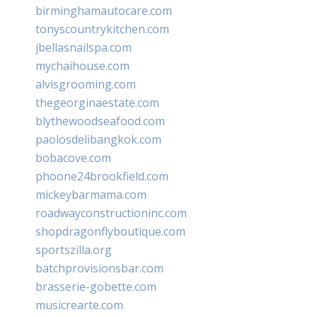
birminghamautocare.com
tonyscountrykitchen.com
jbellasnailspa.com
mychaihouse.com
alvisgrooming.com
thegeorginaestate.com
blythewoodseafood.com
paolosdelibangkok.com
bobacove.com
phoone24brookfield.com
mickeybarmama.com
roadwayconstructioninc.com
shopdragonflyboutique.com
sportszilla.org
batchprovisionsbar.com
brasserie-gobette.com
musicrearte.com