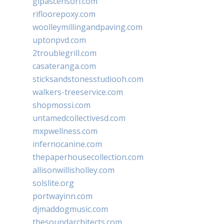
glpascensori.com
rifloorepoxy.com
woolleymillingandpaving.com
uptonpvd.com
2troublegrill.com
casateranga.com
sticksandstonesstudiooh.com
walkers-treeservice.com
shopmossi.com
untamedcollectivesd.com
mxpwellness.com
infernocanine.com
thepaperhousecollection.com
allisonwillisholley.com
solslite.org
portwayinn.com
djmaddogmusic.com
thesoundarchitects.com