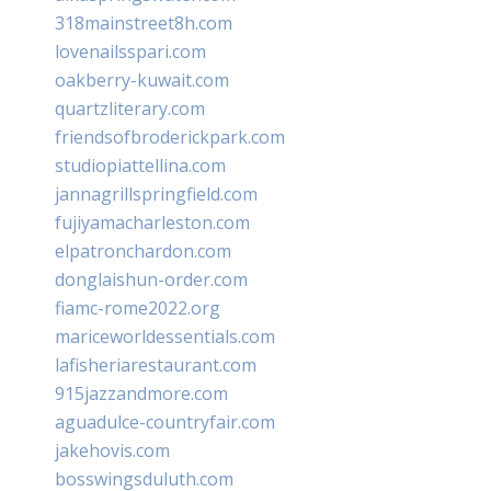
318mainstreet8h.com
lovenailsspari.com
oakberry-kuwait.com
quartzliterary.com
friendsofbroderickpark.com
studiopiattellina.com
jannagrillspringfield.com
fujiyamacharleston.com
elpatronchardon.com
donglaishun-order.com
fiamc-rome2022.org
mariceworldessentials.com
lafisheriarestaurant.com
915jazzandmore.com
aguadulce-countryfair.com
jakehovis.com
bosswingsduluth.com