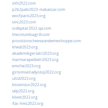
isth2022.com
p2b2pabi2023-makassar.com
wocfparis2023.org
sinc2023.com
scdlqatar2022-qa.com
thecolumbiagrill.com
provisionscheeseandwineshoppe.com
khedi2023.org
akademikgeriatri2023.org
marmarapediatri2023.org
emchie2023.org
girisimselradyoloji2022.org
utcd2022.org
biosensor2022.org
ialp2022.org
klivet2022.org
ifac-hms2022.org