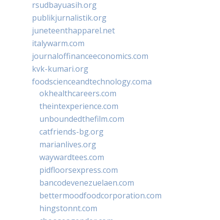
rsudbayuasih.org
publikjurnalistik.org
juneteenthapparel.net
italywarm.com
journaloffinanceeconomics.com
kvk-kumari.org
foodscienceandtechnology.coma
okhealthcareers.com
theintexperience.com
unboundedthefilm.com
catfriends-bg.org
marianlives.org
waywardtees.com
pidfloorsexpress.com
bancodevenezuelaen.com
bettermoodfoodcorporation.com
hingstonnt.com