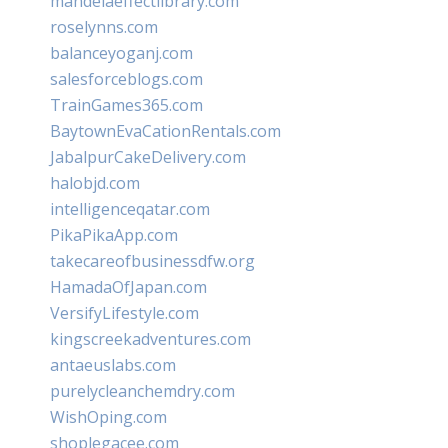
mandelaeffectlibrary.com
roselynns.com
balanceyoganj.com
salesforceblogs.com
TrainGames365.com
BaytownEvaCationRentals.com
JabalpurCakeDelivery.com
halobjd.com
intelligenceqatar.com
PikaPikaApp.com
takecareofbusinessdfw.org
HamadaOfJapan.com
VersifyLifestyle.com
kingscreekadventures.com
antaeuslabs.com
purelycleanchemdry.com
WishOping.com
shoplegacee.com