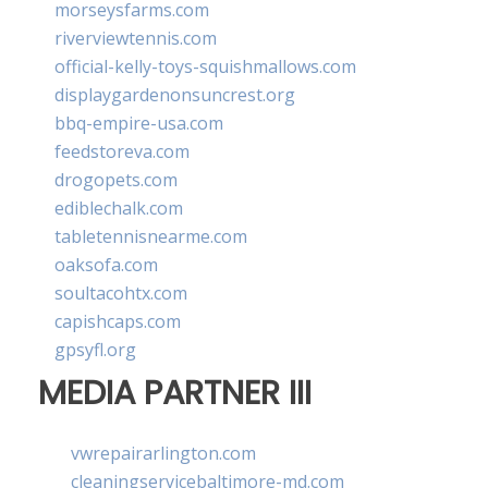
morseysfarms.com
riverviewtennis.com
official-kelly-toys-squishmallows.com
displaygardenonsuncrest.org
bbq-empire-usa.com
feedstoreva.com
drogopets.com
ediblechalk.com
tabletennisnearme.com
oaksofa.com
soultacohtx.com
capishcaps.com
gpsyfl.org
MEDIA PARTNER III
vwrepairarlington.com
cleaningservicebaltimore-md.com