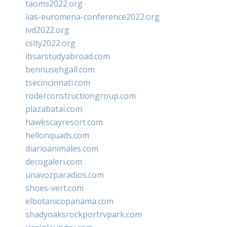
taoms2022.org
iias-euromena-conference2022.org
ivd2022.org
csity2022.org
ibsarstudyabroad.com
bennusehgall.com
tsecincinnati.com
roderconstructiongroup.com
plazabatai.com
hawkscayresort.com
hellonquads.com
diarioanimales.com
decogaleri.com
unavozparadios.com
shoes-vert.com
elbotanicopanama.com
shadyoaksrockportrvpark.com