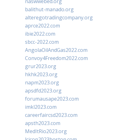
naswwebed.org
balithut-manado.org
alteregotradingcompany.org
aprce2022.com
ibie2022.com
sbcc-2022.com
AngolaOilAndGas2022.com
Convoy4Freedom2022.com
grur2023.org
hkhk2023.org
napm2023.org
apsdfd2023.org
forumausape2023.com
imkl2023.com
careerfaircsd2023.com
apsth2023.com
MedItRio2023.org
lcicon2023boston.com