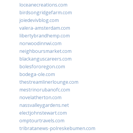
loceanecreations.com
birdsongridgefarm.com
joiedevivblog.com
valera-amsterdam.com
libertybrandhemp.com
norwoodinnwi.com
neighboursmarket.com
blackanguscareers.com
bolesfororegon.com
bodega-ole.com
thestreamlinerlounge.com
mestrinorubanofc.com
novelatherton.com
nassvalleygardens.net
electjohnstewart.com
omptourtravels.com
tribratanews-polreskebumen.com