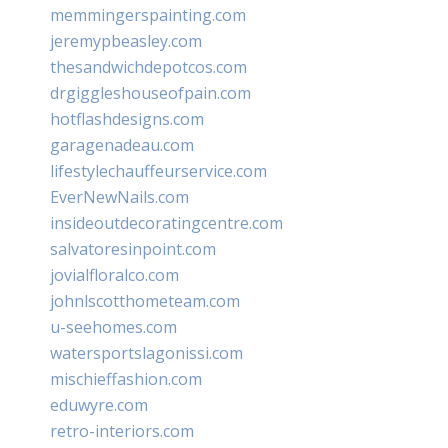
memmingerspainting.com
jeremypbeasley.com
thesandwichdepotcos.com
drgiggleshouseofpain.com
hotflashdesigns.com
garagenadeau.com
lifestylechauffeurservice.com
EverNewNails.com
insideoutdecoratingcentre.com
salvatoresinpoint.com
jovialfloralco.com
johnlscotthometeam.com
u-seehomes.com
watersportslagonissi.com
mischieffashion.com
eduwyre.com
retro-interiors.com