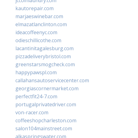
jccoinlaundry.com
kautorepair.com
marjaeswinebar.com
elmazatlanclinton.com
ideacoffeenyc.com
odieschillicothe.com
lacantinitagalesburg.com
pizzadeliverybristol.com
greenstarsmogcheck.com
happypawspl.com
callahansautoservicecenter.com
georgiascornermarket.com
perfectfit24-7.com
portugalprivatedriver.com
von-racer.com
coffeeshopcharleston.com
salon104mainstreet.com
alkaspringswater.com