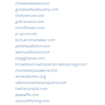
chimeandstave.com
greatwallseafoodny.com
theloverose.com
gabriovoice.com
resinflowart.com
p-sports.net
korsairstreetwear.com
petshopallston.com
avenue26tacos.com
topgglasses.com
broadmoornailsspacoloradosprings.com
missblackpasadena.com
anneskitchen.org
valenciamarketytaqueria.com
reefrecordsllc.com
alawaffle.com
aryouthfishing.com