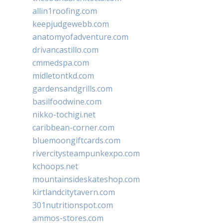
allin1roofing.com
keepjudgewebb.com
anatomyofadventure.com
drivancastillo.com
cmmedspa.com
midletontkd.com
gardensandgrills.com
basilfoodwine.com
nikko-tochigi.net
caribbean-corner.com
bluemoongiftcards.com
rivercitysteampunkexpo.com
kchoops.net
mountainsideskateshop.com
kirtlandcitytavern.com
301nutritionspot.com
ammos-stores.com