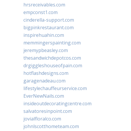
hrsreceivables.com
empconst1.com
cinderella-support.com
bigpinkrestaurant.com
inspirehuahin.com
memmingerspainting.com
jeremypbeasley.com
thesandwichdepotcos.com
drgiggleshouseofpain.com
hotflashdesigns.com
garagenadeau.com
lifestylechauffeurservice.com
EverNewNails.com
insideoutdecoratingcentre.com
salvatoresinpoint.com
jovialfloralco.com
johnlscotthometeam.com