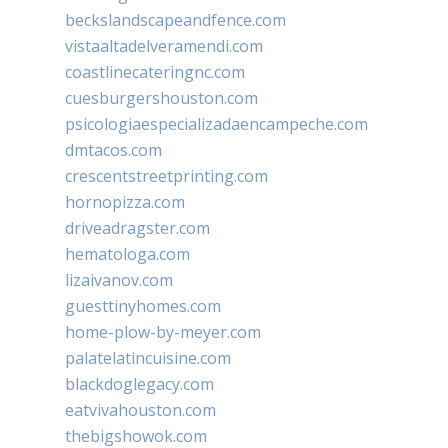
beckslandscapeandfence.com
vistaaltadelveramendi.com
coastlinecateringnc.com
cuesburgershouston.com
psicologiaespecializadaencampeche.com
dmtacos.com
crescentstreetprinting.com
hornopizza.com
driveadragster.com
hematologa.com
lizaivanov.com
guesttinyhomes.com
home-plow-by-meyer.com
palatelatincuisine.com
blackdoglegacy.com
eatvivahouston.com
thebigshowok.com