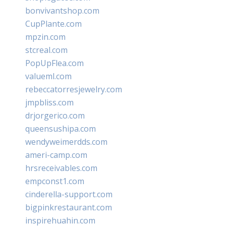
bonvivantshop.com
CupPlante.com
mpzin.com
stcreal.com
PopUpFlea.com
valueml.com
rebeccatorresjewelry.com
jmpbliss.com
drjorgerico.com
queensushipa.com
wendyweimerdds.com
ameri-camp.com
hrsreceivables.com
empconst1.com
cinderella-support.com
bigpinkrestaurant.com
inspirehuahin.com