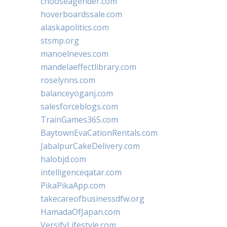
chooseagender.com
hoverboardssale.com
alaskapolitics.com
stsmp.org
manoelneves.com
mandelaeffectlibrary.com
roselynns.com
balanceyoganj.com
salesforceblogs.com
TrainGames365.com
BaytownEvaCationRentals.com
JabalpurCakeDelivery.com
halobjd.com
intelligenceqatar.com
PikaPikaApp.com
takecareofbusinessdfw.org
HamadaOfJapan.com
VersifyLifestyle.com