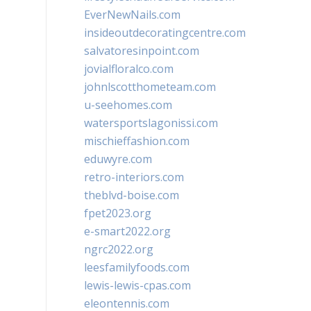
EverNewNails.com
insideoutdecoratingcentre.com
salvatoresinpoint.com
jovialfloralco.com
johnlscotthometeam.com
u-seehomes.com
watersportslagonissi.com
mischieffashion.com
eduwyre.com
retro-interiors.com
theblvd-boise.com
fpet2023.org
e-smart2022.org
ngrc2022.org
leesfamilyfoods.com
lewis-lewis-cpas.com
eleontennis.com