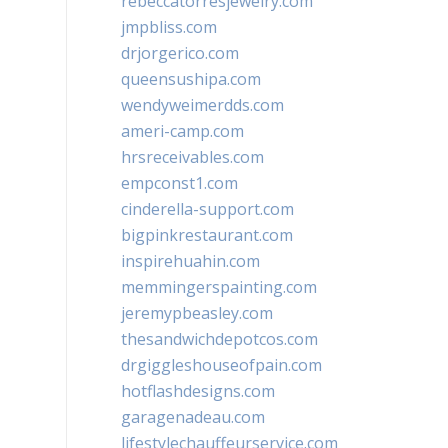
rebeccatorresjewelry.com
jmpbliss.com
drjorgerico.com
queensushipa.com
wendyweimerdds.com
ameri-camp.com
hrsreceivables.com
empconst1.com
cinderella-support.com
bigpinkrestaurant.com
inspirehuahin.com
memmingerspainting.com
jeremypbeasley.com
thesandwichdepotcos.com
drgiggleshouseofpain.com
hotflashdesigns.com
garagenadeau.com
lifestylechauffeurservice.com