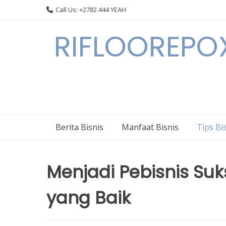
Skip
Call Us: +2782 444 YEAH
to
content
RIFLOOREPOX
Berita Bisnis
Manfaat Bisnis
Tips Bi
Menjadi Pebisnis Su
yang Baik