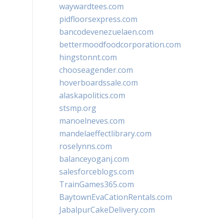
waywardtees.com
pidfloorsexpress.com
bancodevenezuelaen.com
bettermoodfoodcorporation.com
hingstonnt.com
chooseagender.com
hoverboardssale.com
alaskapolitics.com
stsmp.org
manoelneves.com
mandelaeffectlibrary.com
roselynns.com
balanceyoganj.com
salesforceblogs.com
TrainGames365.com
BaytownEvaCationRentals.com
JabalpurCakeDelivery.com