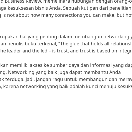
ard Business Review, memelihara hubungan dengan orang-
ga kesuksesan bisnis Anda. Sebuah kutipan dari penelitian
g is not about how many connections you can make, but h
a merupakan hal yang penting dalam membangun networking 
n penulis buku terkenal, “The glue that holds all relations
e leader and the led – is trust, and trust is based on integri
kan memiliki akses ke sumber daya dan informasi yang da
g. Networking yang baik juga dapat membantu Anda
ak terduga. Jadi, jangan ragu untuk membangun dan mera
, karena networking yang baik adalah kunci menuju kesuk