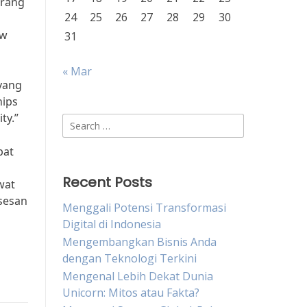
orang
24
25
26
27
28
29
30
ow
31
« Mar
yang
hips
ty.”
Search
for:
pat
Recent Posts
wat
sesan
Menggali Potensi Transformasi
Digital di Indonesia
Mengembangkan Bisnis Anda
dengan Teknologi Terkini
Mengenal Lebih Dekat Dunia
Unicorn: Mitos atau Fakta?