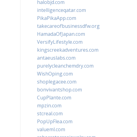
halobjd.com
intelligenceqatar.com
PikaPikaApp.com
takecareofbusinessdfw.org
HamadaOfJapan.com
VersifyLifestyle.com
kingscreekadventures.com
antaeuslabs.com
purelycleanchemdry.com
WishOping.com
shoplegacee.com
bonvivantshop.com
CupPlante.com
mpzin.com
stcreal.com
PopUpFlea.com
valueml.com