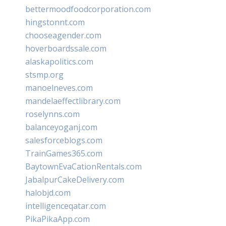
bettermoodfoodcorporation.com
hingstonnt.com
chooseagender.com
hoverboardssale.com
alaskapolitics.com
stsmp.org
manoelneves.com
mandelaeffectlibrary.com
roselynns.com
balanceyoganj.com
salesforceblogs.com
TrainGames365.com
BaytownEvaCationRentals.com
JabalpurCakeDelivery.com
halobjd.com
intelligenceqatar.com
PikaPikaApp.com