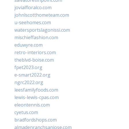
salvatoresinpoint.com
jovialfloralco.com
johnlscotthometeam.com
u-seehomes.com
watersportslagonissi.com
mischieffashion.com
eduwyre.com
retro-interiors.com
theblvd-boise.com
fpet2023.org
e-smart2022.org
ngrc2022.org
leesfamilyfoods.com
lewis-lewis-cpas.com
eleontennis.com
cyetus.com
bradfordshops.com
almadenranchsanjose.com