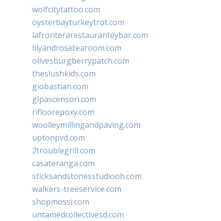
wolfcitytattoo.com
oysterbayturkeytrot.com
lafronterarestauranteybar.com
lilyandrosetearoom.com
olivesburgberrypatch.com
theslushkids.com
giobastian.com
glpascensori.com
rifloorepoxy.com
woolleymillingandpaving.com
uptonpvd.com
2troublegrill.com
casateranga.com
sticksandstonesstudiooh.com
walkers-treeservice.com
shopmossi.com
untamedcollectivesd.com