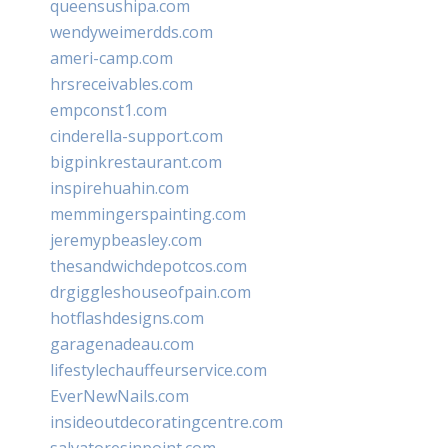
queensushipa.com
wendyweimerdds.com
ameri-camp.com
hrsreceivables.com
empconst1.com
cinderella-support.com
bigpinkrestaurant.com
inspirehuahin.com
memmingerspainting.com
jeremypbeasley.com
thesandwichdepotcos.com
drgiggleshouseofpain.com
hotflashdesigns.com
garagenadeau.com
lifestylechauffeurservice.com
EverNewNails.com
insideoutdecoratingcentre.com