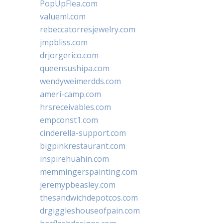
PopUpFlea.com
valueml.com
rebeccatorresjewelry.com
jmpbliss.com
drjorgerico.com
queensushipa.com
wendyweimerdds.com
ameri-camp.com
hrsreceivables.com
empconst1.com
cinderella-support.com
bigpinkrestaurant.com
inspirehuahin.com
memmingerspainting.com
jeremypbeasley.com
thesandwichdepotcos.com
drgiggleshouseofpain.com