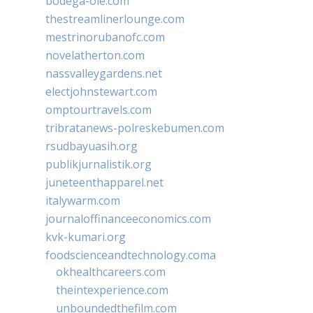
bodega-ole.com
thestreamlinerlounge.com
mestrinorubanofc.com
novelatherton.com
nassvalleygardens.net
electjohnstewart.com
omptourtravels.com
tribratanews-polreskebumen.com
rsudbayuasih.org
publikjurnalistik.org
juneteenthapparel.net
italywarm.com
journaloffinanceeconomics.com
kvk-kumari.org
foodscienceandtechnology.coma
okhealthcareers.com
theintexperience.com
unboundedthefilm.com