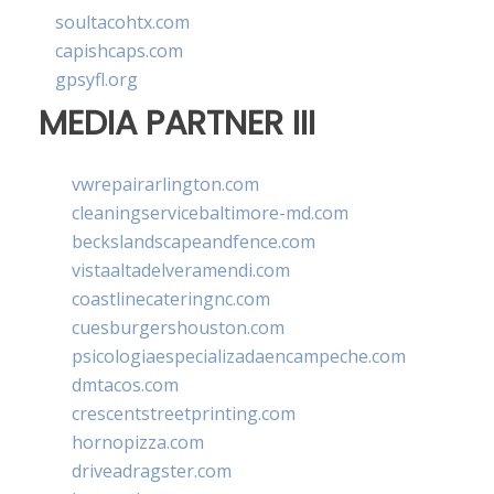
soultacohtx.com
capishcaps.com
gpsyfl.org
MEDIA PARTNER III
vwrepairarlington.com
cleaningservicebaltimore-md.com
beckslandscapeandfence.com
vistaaltadelveramendi.com
coastlinecateringnc.com
cuesburgershouston.com
psicologiaespecializadaencampeche.com
dmtacos.com
crescentstreetprinting.com
hornopizza.com
driveadragster.com