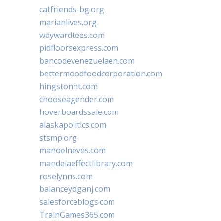
catfriends-bg.org
marianlives.org
waywardtees.com
pidfloorsexpress.com
bancodevenezuelaen.com
bettermoodfoodcorporation.com
hingstonnt.com
chooseagender.com
hoverboardssale.com
alaskapolitics.com
stsmp.org
manoelneves.com
mandelaeffectlibrary.com
roselynns.com
balanceyoganj.com
salesforceblogs.com
TrainGames365.com