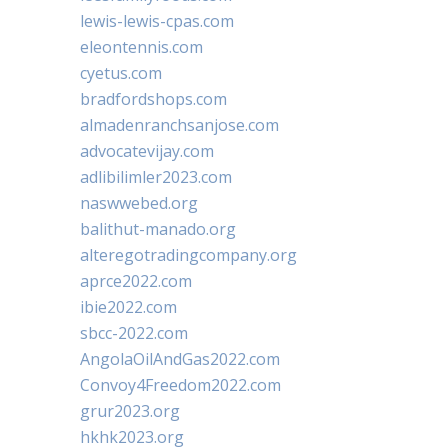
lewis-lewis-cpas.com
eleontennis.com
cyetus.com
bradfordshops.com
almadenranchsanjose.com
advocatevijay.com
adlibilimler2023.com
naswwebed.org
balithut-manado.org
alteregotradingcompany.org
aprce2022.com
ibie2022.com
sbcc-2022.com
AngolaOilAndGas2022.com
Convoy4Freedom2022.com
grur2023.org
hkhk2023.org