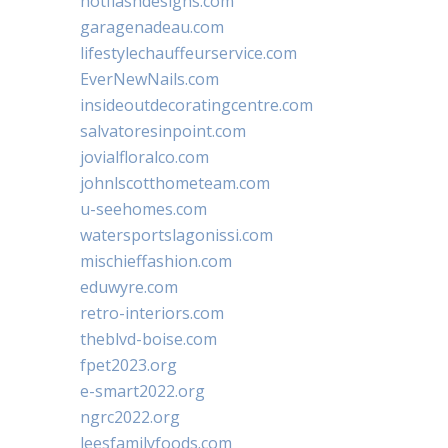
hotflashdesigns.com
garagenadeau.com
lifestylechauffeurservice.com
EverNewNails.com
insideoutdecoratingcentre.com
salvatoresinpoint.com
jovialfloralco.com
johnlscotthometeam.com
u-seehomes.com
watersportslagonissi.com
mischieffashion.com
eduwyre.com
retro-interiors.com
theblvd-boise.com
fpet2023.org
e-smart2022.org
ngrc2022.org
leesfamilyfoods.com