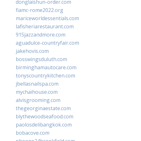
donglaishun-order.com
fiamc-rome2022.org
mariceworldessentials.com
lafisheriarestaurant.com
915jazzandmore.com
aguadulce-countryfair.com
jakehovis.com
bosswingsduluth.com
birminghamautocare.com
tonyscountrykitchen.com
jbellasnailspa.com
mychaihouse.com
alvisgrooming.com
thegeorginaestate.com
blythewoodseafood.com
paolosdelibangkok.com
bobacove.com