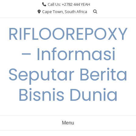
Skip
Call Us: +2782 444 YEAH
to
Cape Town, South Africa
content
RIFLOOREPOXY
– Informasi
Seputar Berita
Bisnis Dunia
Menu