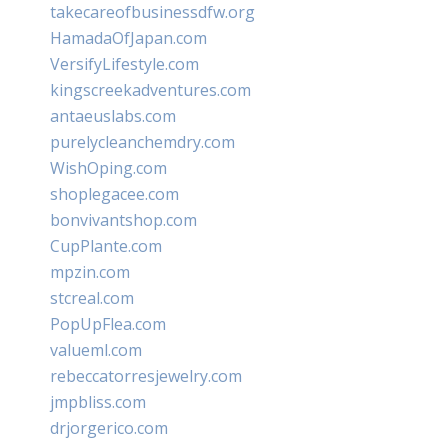
takecareofbusinessdfw.org
HamadaOfJapan.com
VersifyLifestyle.com
kingscreekadventures.com
antaeuslabs.com
purelycleanchemdry.com
WishOping.com
shoplegacee.com
bonvivantshop.com
CupPlante.com
mpzin.com
stcreal.com
PopUpFlea.com
valueml.com
rebeccatorresjewelry.com
jmpbliss.com
drjorgerico.com