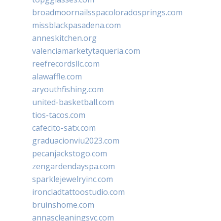
broadmoornailsspacoloradosprings.com
missblackpasadena.com
anneskitchen.org
valenciamarketytaqueria.com
reefrecordsllc.com
alawaffle.com
aryouthfishing.com
united-basketball.com
tios-tacos.com
cafecito-satx.com
graduacionviu2023.com
pecanjackstogo.com
zengardendayspa.com
sparklejewelryinc.com
ironcladtattoostudio.com
bruinshome.com
annascleaningsvc.com