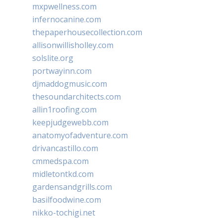
mxpwellness.com
infernocanine.com
thepaperhousecollection.com
allisonwillisholley.com
solslite.org
portwayinn.com
djmaddogmusic.com
thesoundarchitects.com
allin1roofing.com
keepjudgewebb.com
anatomyofadventure.com
drivancastillo.com
cmmedspa.com
midletontkd.com
gardensandgrills.com
basilfoodwine.com
nikko-tochigi.net