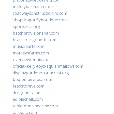
phoone24brookfield.com
mickeybarmama.com
roadwayconstructioninc.com
shopdragonflyboutique.com
sportszilla.org
batchprovisionsbar.com
brasserie-gobette.com
musicrearte.com
morseysfarms.com
riverviewtennis.com
official-kelly-toys-squishmallows.com
displaygardenonsuncrest.org
bbq-empire-usa.com
feedstoreva.com
drogopets.com
ediblechalk.com
tabletennisnearme.com
oaksofa.com