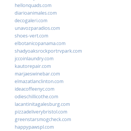
hellonquads.com
diarioanimales.com
decogaleri.com
unavozparadios.com
shoes-vert.com
elbotanicopanama.com
shadyoaksrockportrvpark.com
jccoinlaundry.com
kautorepair.com
marjaeswinebar.com
elmazatlanclinton.com
ideacoffeenyc.com
odieschillicothe.com
lacantinitagalesburg.com
pizzadeliverybristol.com
greenstarsmogcheck.com
happypawspl.com