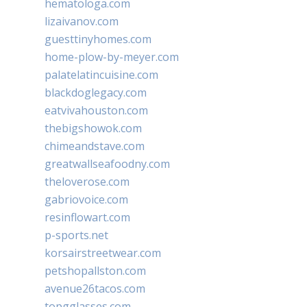
hematologa.com
lizaivanov.com
guesttinyhomes.com
home-plow-by-meyer.com
palatelatincuisine.com
blackdoglegacy.com
eatvivahouston.com
thebigshowok.com
chimeandstave.com
greatwallseafoodny.com
theloverose.com
gabriovoice.com
resinflowart.com
p-sports.net
korsairstreetwear.com
petshopallston.com
avenue26tacos.com
topgglasses.com