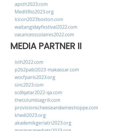
apsth2023.com
MedItRio2023.org
lcicon2023boston.com
waitangidayfestival2022.com
vacancesscolaires2022.com
MEDIA PARTNER II
isth2022.com
p2b2pabi2023-makassar.com
wocfparis2023.org
sinc2023.com
scdlqatar2022-qa.com
thecolumbiagrill.com
provisionscheeseandwineshoppe.com
khedi2023.org
akademikgeriatri2023.org
marmarapediatri2023.org