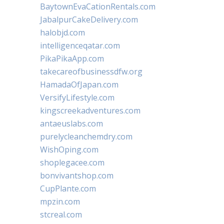
BaytownEvaCationRentals.com
JabalpurCakeDelivery.com
halobjd.com
intelligenceqatar.com
PikaPikaApp.com
takecareofbusinessdfw.org
HamadaOfJapan.com
VersifyLifestyle.com
kingscreekadventures.com
antaeuslabs.com
purelycleanchemdry.com
WishOping.com
shoplegacee.com
bonvivantshop.com
CupPlante.com
mpzin.com
stcreal.com