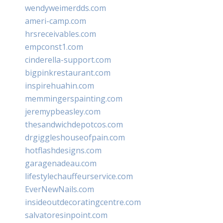
wendyweimerdds.com
ameri-camp.com
hrsreceivables.com
empconst1.com
cinderella-support.com
bigpinkrestaurant.com
inspirehuahin.com
memmingerspainting.com
jeremypbeasley.com
thesandwichdepotcos.com
drgiggleshouseofpain.com
hotflashdesigns.com
garagenadeau.com
lifestylechauffeurservice.com
EverNewNails.com
insideoutdecoratingcentre.com
salvatoresinpoint.com