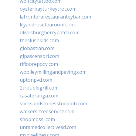
wolfcitytattoo.com
oysterbayturkeytrot.com
lafronterarestauranteybar.com
lilyandrosetearoom.com
olivesburgberrypatch.com
theslushkids.com
giobastian.com
glpascensori.com
rifloorepoxy.com
woolleymillingandpaving.com
uptonpvd.com
2troublegrill.com
casateranga.com
sticksandstonesstudiooh.com
walkers-treeservice.com
shopmossi.com
untamedcollectivesd.com
mxpwellness.com