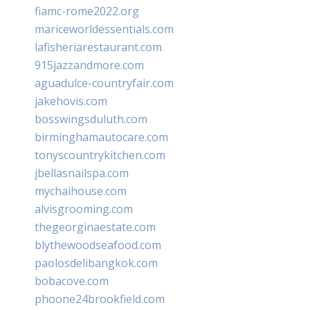
fiamc-rome2022.org
mariceworldessentials.com
lafisheriarestaurant.com
915jazzandmore.com
aguadulce-countryfair.com
jakehovis.com
bosswingsduluth.com
birminghamautocare.com
tonyscountrykitchen.com
jbellasnailspa.com
mychaihouse.com
alvisgrooming.com
thegeorginaestate.com
blythewoodseafood.com
paolosdelibangkok.com
bobacove.com
phoone24brookfield.com