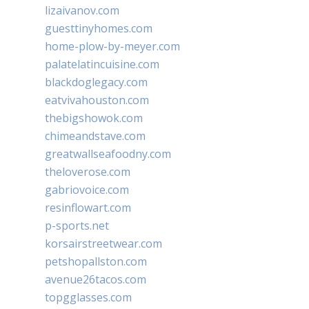
lizaivanov.com
guesttinyhomes.com
home-plow-by-meyer.com
palatelatincuisine.com
blackdoglegacy.com
eatvivahouston.com
thebigshowok.com
chimeandstave.com
greatwallseafoodny.com
theloverose.com
gabriovoice.com
resinflowart.com
p-sports.net
korsairstreetwear.com
petshopallston.com
avenue26tacos.com
topgglasses.com