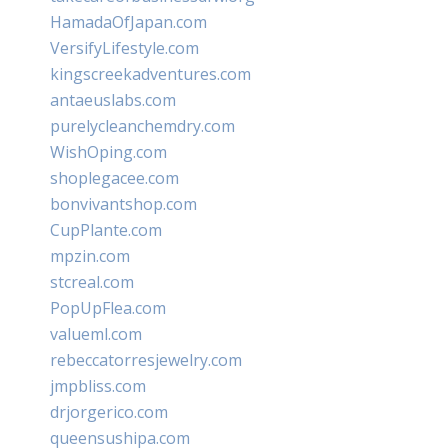
HamadaOfJapan.com
VersifyLifestyle.com
kingscreekadventures.com
antaeuslabs.com
purelycleanchemdry.com
WishOping.com
shoplegacee.com
bonvivantshop.com
CupPlante.com
mpzin.com
stcreal.com
PopUpFlea.com
valueml.com
rebeccatorresjewelry.com
jmpbliss.com
drjorgerico.com
queensushipa.com