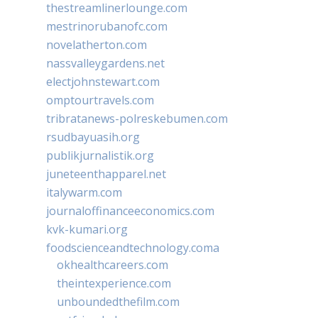
thestreamlinerlounge.com
mestrinorubanofc.com
novelatherton.com
nassvalleygardens.net
electjohnstewart.com
omptourtravels.com
tribratanews-polreskebumen.com
rsudbayuasih.org
publikjurnalistik.org
juneteenthapparel.net
italywarm.com
journaloffinanceeconomics.com
kvk-kumari.org
foodscienceandtechnology.coma
okhealthcareers.com
theintexperience.com
unboundedthefilm.com