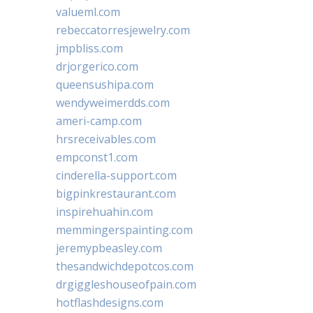
valueml.com
rebeccatorresjewelry.com
jmpbliss.com
drjorgerico.com
queensushipa.com
wendyweimerdds.com
ameri-camp.com
hrsreceivables.com
empconst1.com
cinderella-support.com
bigpinkrestaurant.com
inspirehuahin.com
memmingerspainting.com
jeremypbeasley.com
thesandwichdepotcos.com
drgiggleshouseofpain.com
hotflashdesigns.com