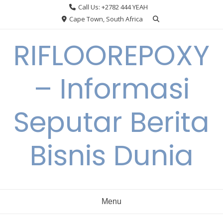
Skip
Call Us: +2782 444 YEAH
to
Cape Town, South Africa
content
RIFLOOREPOXY
– Informasi
Seputar Berita
Bisnis Dunia
Menu