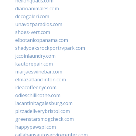
hellonquads.com
diarioanimales.com
decogaleri.com
unavozparadios.com
shoes-vert.com
elbotanicopanama.com
shadyoaksrockportrvpark.com
jccoinlaundry.com
kautorepair.com
marjaeswinebar.com
elmazatlanclinton.com
ideacoffeenyc.com
odieschillicothe.com
lacantinitagalesburg.com
pizzadeliverybristol.com
greenstarsmogcheck.com
happypawspl.com
callahansautoservicecenter.com