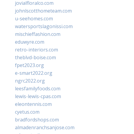
jovialfloralco.com
johnlscotthometeam.com
u-seehomes.com
watersportslagonissi.com
mischieffashion.com
eduwyre.com
retro-interiors.com
theblvd-boise.com
fpet2023.org
e-smart2022.org
ngrc2022.org
leesfamilyfoods.com
lewis-lewis-cpas.com
eleontennis.com
cyetus.com
bradfordshops.com
almadenranchsanjose.com