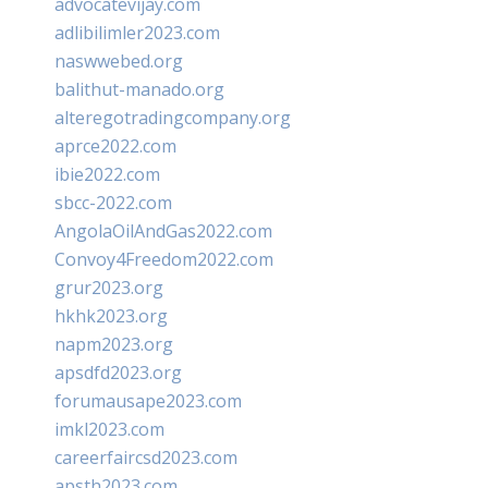
advocatevijay.com
adlibilimler2023.com
naswwebed.org
balithut-manado.org
alteregotradingcompany.org
aprce2022.com
ibie2022.com
sbcc-2022.com
AngolaOilAndGas2022.com
Convoy4Freedom2022.com
grur2023.org
hkhk2023.org
napm2023.org
apsdfd2023.org
forumausape2023.com
imkl2023.com
careerfaircsd2023.com
apsth2023.com