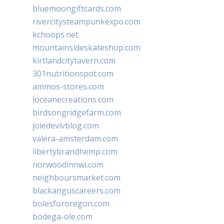
bluemoongiftcards.com
rivercitysteampunkexpo.com
kchoops.net
mountainsideskateshop.com
kirtlandcitytavern.com
301nutritionspot.com
ammos-stores.com
loceanecreations.com
birdsongridgefarm.com
joiedevivblog.com
valera-amsterdam.com
libertybrandhemp.com
norwoodinnwi.com
neighboursmarket.com
blackanguscareers.com
bolesfororegon.com
bodega-ole.com