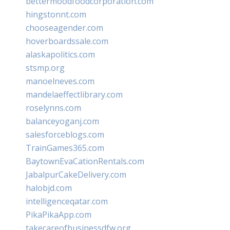
bettermoodfoodcorporation.com
hingstonnt.com
chooseagender.com
hoverboardssale.com
alaskapolitics.com
stsmp.org
manoelneves.com
mandelaeffectlibrary.com
roselynns.com
balanceyoganj.com
salesforceblogs.com
TrainGames365.com
BaytownEvaCationRentals.com
JabalpurCakeDelivery.com
halobjd.com
intelligenceqatar.com
PikaPikaApp.com
takecareofbusinessdfw.org