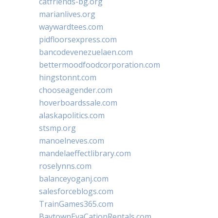
catfriends-bg.org
marianlives.org
waywardtees.com
pidfloorsexpress.com
bancodevenezuelaen.com
bettermoodfoodcorporation.com
hingstonnt.com
chooseagender.com
hoverboardssale.com
alaskapolitics.com
stsmp.org
manoelneves.com
mandelaeffectlibrary.com
roselynns.com
balanceyoganj.com
salesforceblogs.com
TrainGames365.com
BaytownEvaCationRentals.com