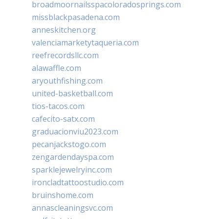
broadmoornailsspacoloradosprings.com
missblackpasadena.com
anneskitchen.org
valenciamarketytaqueria.com
reefrecordsllc.com
alawaffle.com
aryouthfishing.com
united-basketball.com
tios-tacos.com
cafecito-satx.com
graduacionviu2023.com
pecanjackstogo.com
zengardendayspa.com
sparklejewelryinc.com
ironcladtattoostudio.com
bruinshome.com
annascleaningsvc.com