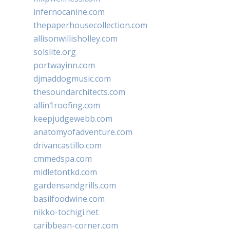
infernocanine.com
thepaperhousecollection.com
allisonwillisholley.com
solslite.org
portwayinn.com
djmaddogmusic.com
thesoundarchitects.com
allin1roofing.com
keepjudgewebb.com
anatomyofadventure.com
drivancastillo.com
cmmedspa.com
midletontkd.com
gardensandgrills.com
basilfoodwine.com
nikko-tochigi.net
caribbean-corner.com