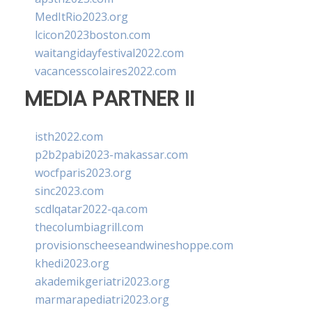
MedItRio2023.org
lcicon2023boston.com
waitangidayfestival2022.com
vacancesscolaires2022.com
MEDIA PARTNER II
isth2022.com
p2b2pabi2023-makassar.com
wocfparis2023.org
sinc2023.com
scdlqatar2022-qa.com
thecolumbiagrill.com
provisionscheeseandwineshoppe.com
khedi2023.org
akademikgeriatri2023.org
marmarapediatri2023.org