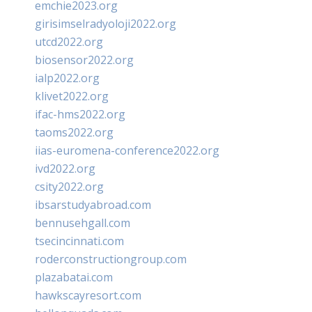
emchie2023.org
girisimselradyoloji2022.org
utcd2022.org
biosensor2022.org
ialp2022.org
klivet2022.org
ifac-hms2022.org
taoms2022.org
iias-euromena-conference2022.org
ivd2022.org
csity2022.org
ibsarstudyabroad.com
bennusehgall.com
tsecincinnati.com
roderconstructiongroup.com
plazabatai.com
hawkscayresort.com