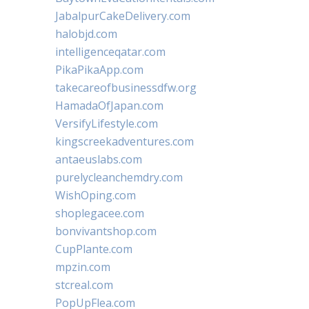
JabalpurCakeDelivery.com
halobjd.com
intelligenceqatar.com
PikaPikaApp.com
takecareofbusinessdfw.org
HamadaOfJapan.com
VersifyLifestyle.com
kingscreekadventures.com
antaeuslabs.com
purelycleanchemdry.com
WishOping.com
shoplegacee.com
bonvivantshop.com
CupPlante.com
mpzin.com
stcreal.com
PopUpFlea.com