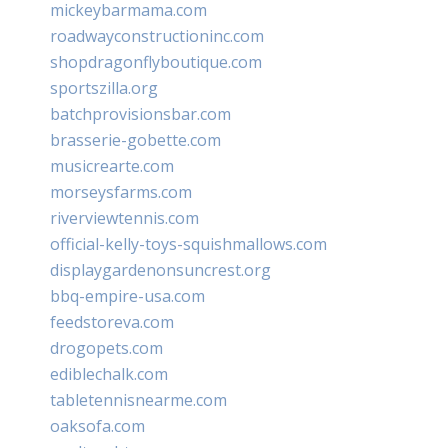
mickeybarmama.com
roadwayconstructioninc.com
shopdragonflyboutique.com
sportszilla.org
batchprovisionsbar.com
brasserie-gobette.com
musicrearte.com
morseysfarms.com
riverviewtennis.com
official-kelly-toys-squishmallows.com
displaygardenonsuncrest.org
bbq-empire-usa.com
feedstoreva.com
drogopets.com
ediblechalk.com
tabletennisnearme.com
oaksofa.com