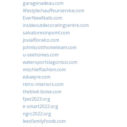
garagenadeau.com
lifestylechauffeurservice.com
EverNewNails.com
insideoutdecoratingcentre.com
salvatoresinpoint.com
jovialfloralco.com
johnlscotthometeam.com
u-seehomes.com
watersportslagonissi.com
mischieffashion.com
eduwyre.com
retro-interiors.com
theblvd-boise.com
fpet2023.org
e-smart2022.org
ngrc2022.org
leesfamilyfoods.com