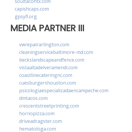
soultacohtx.com
capishcaps.com
gpsyfl.org
MEDIA PARTNER III
vwrepairarlington.com
cleaningservicebaltimore-md.com
beckslandscapeandfence.com
vistaaltadelveramendi.com
coastlinecateringnc.com
cuesburgershouston.com
psicologiaespecializadaencampeche.com
dmtacos.com
crescentstreetprinting.com
hornopizza.com
driveadragster.com
hematologa.com