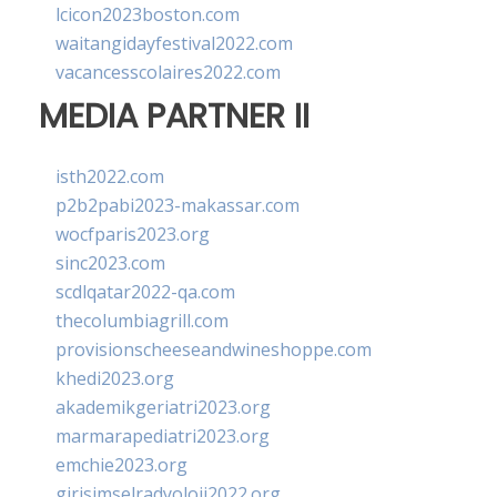
lcicon2023boston.com
waitangidayfestival2022.com
vacancesscolaires2022.com
MEDIA PARTNER II
isth2022.com
p2b2pabi2023-makassar.com
wocfparis2023.org
sinc2023.com
scdlqatar2022-qa.com
thecolumbiagrill.com
provisionscheeseandwineshoppe.com
khedi2023.org
akademikgeriatri2023.org
marmarapediatri2023.org
emchie2023.org
girisimselradyoloji2022.org