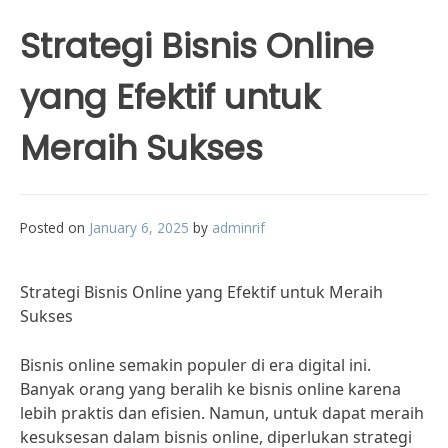
Strategi Bisnis Online
yang Efektif untuk
Meraih Sukses
Posted on
January 6, 2025
by
adminrif
Strategi Bisnis Online yang Efektif untuk Meraih
Sukses
Bisnis online semakin populer di era digital ini.
Banyak orang yang beralih ke bisnis online karena
lebih praktis dan efisien. Namun, untuk dapat meraih
kesuksesan dalam bisnis online, diperlukan strategi