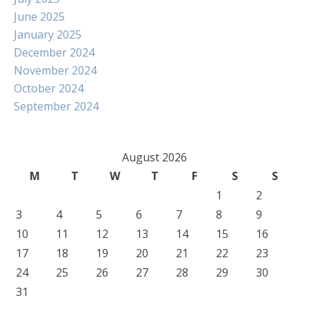
June 2025
January 2025
December 2024
November 2024
October 2024
September 2024
August 2026
M
T
W
T
F
S
S
1
2
3
4
5
6
7
8
9
10
11
12
13
14
15
16
17
18
19
20
21
22
23
24
25
26
27
28
29
30
31