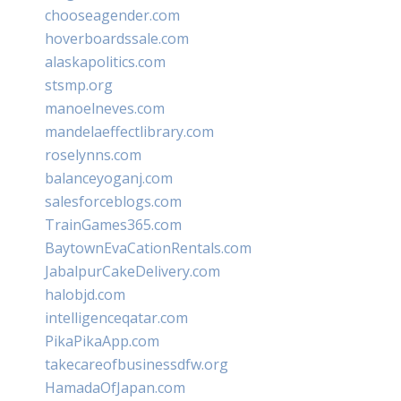
chooseagender.com
hoverboardssale.com
alaskapolitics.com
stsmp.org
manoelneves.com
mandelaeffectlibrary.com
roselynns.com
balanceyoganj.com
salesforceblogs.com
TrainGames365.com
BaytownEvaCationRentals.com
JabalpurCakeDelivery.com
halobjd.com
intelligenceqatar.com
PikaPikaApp.com
takecareofbusinessdfw.org
HamadaOfJapan.com