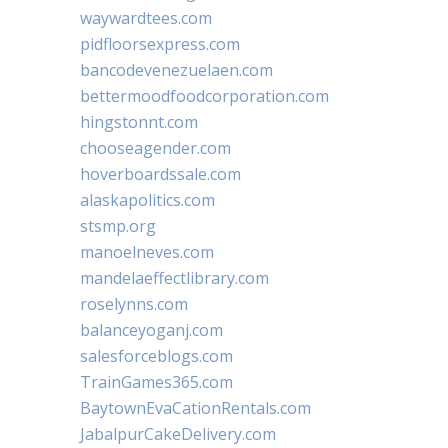
waywardtees.com
pidfloorsexpress.com
bancodevenezuelaen.com
bettermoodfoodcorporation.com
hingstonnt.com
chooseagender.com
hoverboardssale.com
alaskapolitics.com
stsmp.org
manoelneves.com
mandelaeffectlibrary.com
roselynns.com
balanceyoganj.com
salesforceblogs.com
TrainGames365.com
BaytownEvaCationRentals.com
JabalpurCakeDelivery.com