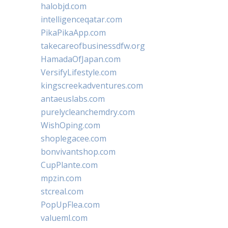
halobjd.com
intelligenceqatar.com
PikaPikaApp.com
takecareofbusinessdfw.org
HamadaOfJapan.com
VersifyLifestyle.com
kingscreekadventures.com
antaeuslabs.com
purelycleanchemdry.com
WishOping.com
shoplegacee.com
bonvivantshop.com
CupPlante.com
mpzin.com
stcreal.com
PopUpFlea.com
valueml.com