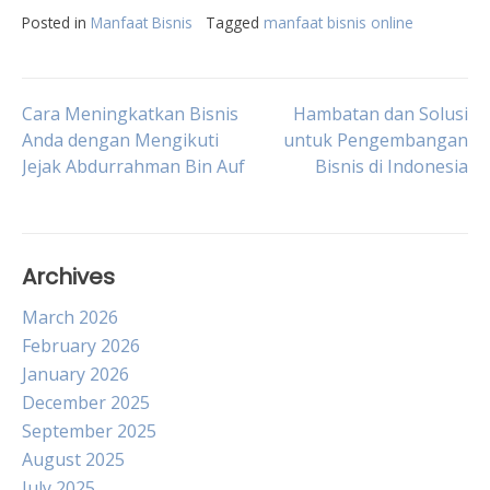
Posted in
Manfaat Bisnis
Tagged
manfaat bisnis online
Post
Cara Meningkatkan Bisnis
Hambatan dan Solusi
Anda dengan Mengikuti
untuk Pengembangan
Jejak Abdurrahman Bin Auf
Bisnis di Indonesia
navigation
Archives
March 2026
February 2026
January 2026
December 2025
September 2025
August 2025
July 2025