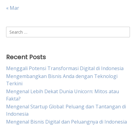
« Mar
Search
for:
Recent Posts
Menggali Potensi Transformasi Digital di Indonesia
Mengembangkan Bisnis Anda dengan Teknologi
Terkini
Mengenal Lebih Dekat Dunia Unicorn: Mitos atau
Fakta?
Mengenal Startup Global: Peluang dan Tantangan di
Indonesia
Mengenal Bisnis Digital dan Peluangnya di Indonesia