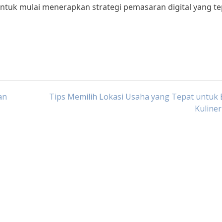
 untuk mulai menerapkan strategi pemasaran digital yang te
an
Tips Memilih Lokasi Usaha yang Tepat untuk 
Kuline