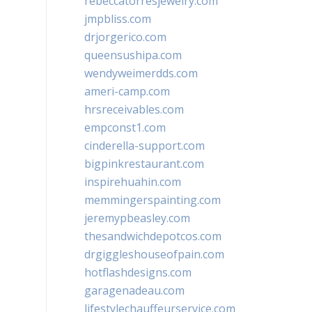
rebeccatorresjewelry.com
jmpbliss.com
drjorgerico.com
queensushipa.com
wendyweimerdds.com
ameri-camp.com
hrsreceivables.com
empconst1.com
cinderella-support.com
bigpinkrestaurant.com
inspirehuahin.com
memmingerspainting.com
jeremypbeasley.com
thesandwichdepotcos.com
drgiggleshouseofpain.com
hotflashdesigns.com
garagenadeau.com
lifestylechauffeurservice.com