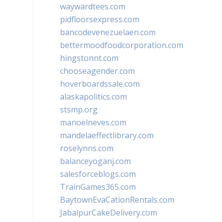
waywardtees.com
pidfloorsexpress.com
bancodevenezuelaen.com
bettermoodfoodcorporation.com
hingstonnt.com
chooseagender.com
hoverboardssale.com
alaskapolitics.com
stsmp.org
manoelneves.com
mandelaeffectlibrary.com
roselynns.com
balanceyoganj.com
salesforceblogs.com
TrainGames365.com
BaytownEvaCationRentals.com
JabalpurCakeDelivery.com