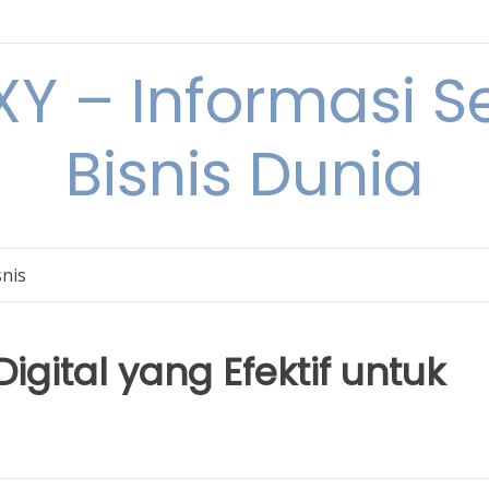
Y – Informasi Se
Bisnis Dunia
snis
igital yang Efektif untuk