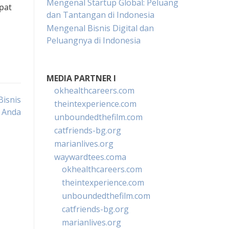
Mengenal Startup Global: Peluang
pat
dan Tantangan di Indonesia
Mengenal Bisnis Digital dan
Peluangnya di Indonesia
MEDIA PARTNER I
okhealthcareers.com
Bisnis
theintexperience.com
r Anda
unboundedthefilm.com
catfriends-bg.org
marianlives.org
waywardtees.coma
okhealthcareers.com
theintexperience.com
unboundedthefilm.com
catfriends-bg.org
marianlives.org