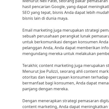
Menurut Neil Patel, seorang pakar pemasaran
hasil pencarian Google, yang dapat meningkatk
SEO yang tepat, bisnis Anda dapat lebih mud
bisnis lain di dunia maya.
Email marketing juga merupakan strategi pema
sebuah perusahaan perangkat lunak pemasaran,
untuk berkomunikasi dengan konsumen Anda s
pelanggan Anda, Anda dapat memberikan infor
mengundang mereka untuk melakukan pembel
Terakhir, content marketing juga merupakan str
Menurut Joe Pulizzi, seorang ahli content m
otoritas dan kepercayaan konsumen terhadap
bermanfaat bagi konsumen, Anda dapat mena
panjang dengan mereka.
Dengan menerapkan strategi pemasaran digital 
content marketing, Anda dapat meningkatkan v