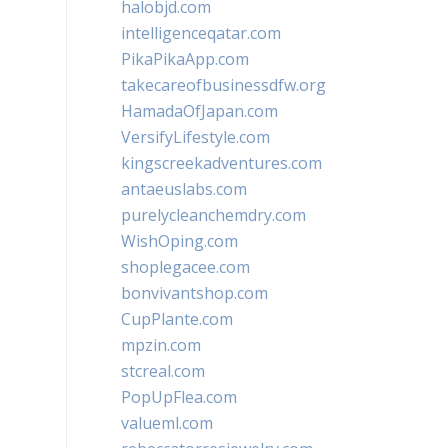
halobjd.com
intelligenceqatar.com
PikaPikaApp.com
takecareofbusinessdfw.org
HamadaOfJapan.com
VersifyLifestyle.com
kingscreekadventures.com
antaeuslabs.com
purelycleanchemdry.com
WishOping.com
shoplegacee.com
bonvivantshop.com
CupPlante.com
mpzin.com
stcreal.com
PopUpFlea.com
valueml.com