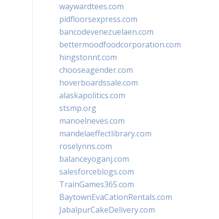
waywardtees.com
pidfloorsexpress.com
bancodevenezuelaen.com
bettermoodfoodcorporation.com
hingstonnt.com
chooseagender.com
hoverboardssale.com
alaskapolitics.com
stsmp.org
manoelneves.com
mandelaeffectlibrary.com
roselynns.com
balanceyoganj.com
salesforceblogs.com
TrainGames365.com
BaytownEvaCationRentals.com
JabalpurCakeDelivery.com