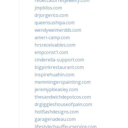
rebeccatorresjewelry.com
jmpbliss.com
drjorgerico.com
queensushipa.com
wendyweimerdds.com
ameri-camp.com
hrsreceivables.com
empconst1.com
cinderella-support.com
bigpinkrestaurant.com
inspirehuahin.com
memmingerspainting.com
jeremypbeasley.com
thesandwichdepotcos.com
drgiggleshouseofpain.com
hotflashdesigns.com
garagenadeau.com
lifestylechauffeurservice.com