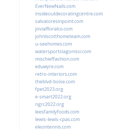
EverNewNails.com
insideoutdecoratingcentre.com
salvatoresinpoint.com
jovialfloralco.com
johnlscotthometeam.com
u-seehomes.com
watersportslagonissi.com
mischieffashion.com
eduwyre.com
retro-interiors.com
theblvd-boise.com
fpet2023.org
e-smart2022.org
ngrc2022.org
leesfamilyfoods.com
lewis-lewis-cpas.com
eleontennis.com