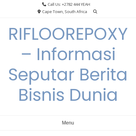
Skip
Call Us: +2782 444 YEAH
to
Cape Town, South Africa
content
RIFLOOREPOXY
– Informasi
Seputar Berita
Bisnis Dunia
Menu