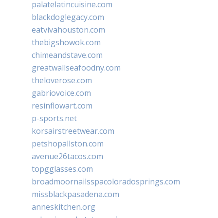
palatelatincuisine.com
blackdoglegacy.com
eatvivahouston.com
thebigshowok.com
chimeandstave.com
greatwallseafoodny.com
theloverose.com
gabriovoice.com
resinflowart.com
p-sports.net
korsairstreetwear.com
petshopallston.com
avenue26tacos.com
topgglasses.com
broadmoornailsspacoloradosprings.com
missblackpasadena.com
anneskitchen.org