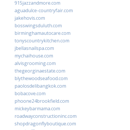
915jazzandmore.com
aguadulce-countryfair.com
jakehovis.com
bosswingsduluth.com
birminghamautocare.com
tonyscountrykitchen.com
jbellasnailspa.com
mychaihouse.com
alvisgrooming.com
thegeorginaestate.com
blythewoodseafood.com
paolosdelibangkok.com
bobacove.com
phoone24brookfield.com
mickeybarmama.com
roadwayconstructioninc.com
shopdragonflyboutique.com