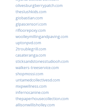
olivesburgberrypatch.com
theslushkids.com
giobastian.com
glpascensori.com
rifloorepoxy.com
woolleymillingandpaving.com
uptonpvd.com
2troublegrill.com
casateranga.com
sticksandstonesstudiooh.com
walkers-treeservice.com
shopmossi.com
untamedcollectivesd.com
mxpwellness.com
infernocanine.com
thepaperhousecollection.com
allisonwillisholley.com