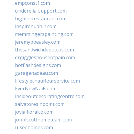
empconst1.com
cinderella-support.com
bigpinkrestaurant.com
inspirehuahin.com
memmingerspainting.com
jeremypbeasley.com
thesandwichdepotcos.com
drgiggleshouseofpain.com
hotflashdesigns.com
garagenadeau.com
lifestylechauffeurservice.com
EverNewNails.com
insideoutdecoratingcentre.com
salvatoresinpoint.com
jovialfloralco.com
johnlscotthometeam.com
u-seehomes.com