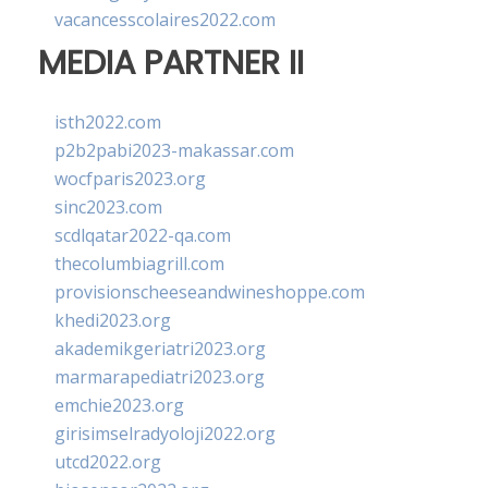
vacancesscolaires2022.com
MEDIA PARTNER II
isth2022.com
p2b2pabi2023-makassar.com
wocfparis2023.org
sinc2023.com
scdlqatar2022-qa.com
thecolumbiagrill.com
provisionscheeseandwineshoppe.com
khedi2023.org
akademikgeriatri2023.org
marmarapediatri2023.org
emchie2023.org
girisimselradyoloji2022.org
utcd2022.org