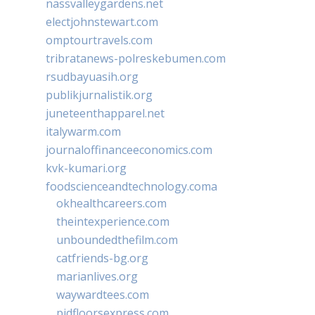
nassvalleygardens.net
electjohnstewart.com
omptourtravels.com
tribratanews-polreskebumen.com
rsudbayuasih.org
publikjurnalistik.org
juneteenthapparel.net
italywarm.com
journaloffinanceeconomics.com
kvk-kumari.org
foodscienceandtechnology.coma
okhealthcareers.com
theintexperience.com
unboundedthefilm.com
catfriends-bg.org
marianlives.org
waywardtees.com
pidfloorsexpress.com