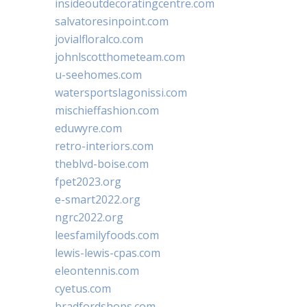
insideoutdecoratingcentre.com
salvatoresinpoint.com
jovialfloralco.com
johnlscotthometeam.com
u-seehomes.com
watersportslagonissi.com
mischieffashion.com
eduwyre.com
retro-interiors.com
theblvd-boise.com
fpet2023.org
e-smart2022.org
ngrc2022.org
leesfamilyfoods.com
lewis-lewis-cpas.com
eleontennis.com
cyetus.com
bradfordshops.com