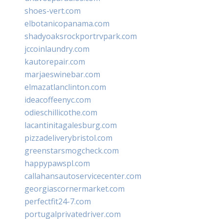
shoes-vert.com
elbotanicopanama.com
shadyoaksrockportrvpark.com
jccoinlaundry.com
kautorepair.com
marjaeswinebar.com
elmazatlanclinton.com
ideacoffeenyc.com
odieschillicothe.com
lacantinitagalesburg.com
pizzadeliverybristol.com
greenstarsmogcheck.com
happypawspl.com
callahansautoservicecenter.com
georgiascornermarket.com
perfectfit24-7.com
portugalprivatedriver.com