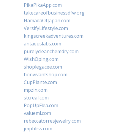
PikaPikaApp.com
takecareofbusinessdfw.org
HamadaOfJapan.com
VersifyLifestyle.com
kingscreekadventures.com
antaeuslabs.com
purelycleanchemdry.com
WishOping.com
shoplegacee.com
bonvivantshop.com
CupPlante.com
mpzin.com
stcreal.com
PopUpFlea.com
valueml.com
rebeccatorresjewelry.com
jmpbliss.com