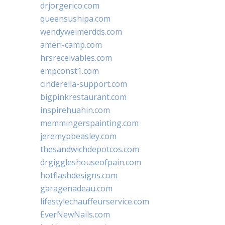
drjorgerico.com
queensushipa.com
wendyweimerdds.com
ameri-camp.com
hrsreceivables.com
empconst1.com
cinderella-support.com
bigpinkrestaurant.com
inspirehuahin.com
memmingerspainting.com
jeremypbeasley.com
thesandwichdepotcos.com
drgiggleshouseofpain.com
hotflashdesigns.com
garagenadeau.com
lifestylechauffeurservice.com
EverNewNails.com