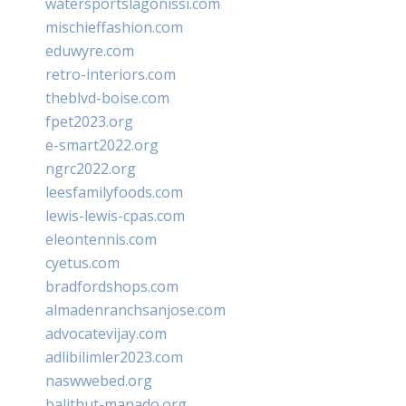
watersportslagonissi.com
mischieffashion.com
eduwyre.com
retro-interiors.com
theblvd-boise.com
fpet2023.org
e-smart2022.org
ngrc2022.org
leesfamilyfoods.com
lewis-lewis-cpas.com
eleontennis.com
cyetus.com
bradfordshops.com
almadenranchsanjose.com
advocatevijay.com
adlibilimler2023.com
naswwebed.org
balithut-manado.org