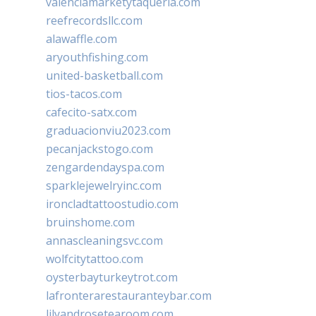
valenciamarketytaqueria.com
reefrecordsllc.com
alawaffle.com
aryouthfishing.com
united-basketball.com
tios-tacos.com
cafecito-satx.com
graduacionviu2023.com
pecanjackstogo.com
zengardendayspa.com
sparklejewelryinc.com
ironcladtattoostudio.com
bruinshome.com
annascleaningsvc.com
wolfcitytattoo.com
oysterbayturkeytrot.com
lafronterarestauranteybar.com
lilyandrosetearoom.com