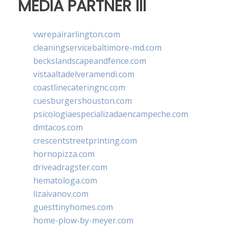
MEDIA PARTNER III
vwrepairarlington.com
cleaningservicebaltimore-md.com
beckslandscapeandfence.com
vistaaltadelveramendi.com
coastlinecateringnc.com
cuesburgershouston.com
psicologiaespecializadaencampeche.com
dmtacos.com
crescentstreetprinting.com
hornopizza.com
driveadragster.com
hematologa.com
lizaivanov.com
guesttinyhomes.com
home-plow-by-meyer.com