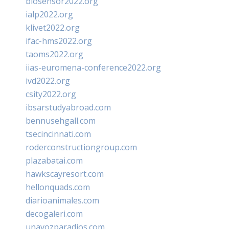
biosensor2022.org
ialp2022.org
klivet2022.org
ifac-hms2022.org
taoms2022.org
iias-euromena-conference2022.org
ivd2022.org
csity2022.org
ibsarstudyabroad.com
bennusehgall.com
tsecincinnati.com
roderconstructiongroup.com
plazabatai.com
hawkscayresort.com
hellonquads.com
diarioanimales.com
decogaleri.com
unavozparadios.com