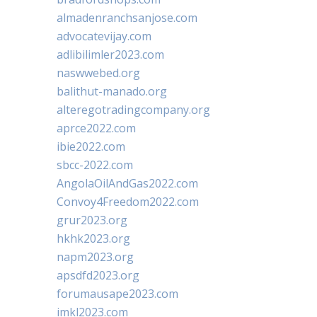
almadenranchsanjose.com
advocatevijay.com
adlibilimler2023.com
naswwebed.org
balithut-manado.org
alteregotradingcompany.org
aprce2022.com
ibie2022.com
sbcc-2022.com
AngolaOilAndGas2022.com
Convoy4Freedom2022.com
grur2023.org
hkhk2023.org
napm2023.org
apsdfd2023.org
forumausape2023.com
imkl2023.com