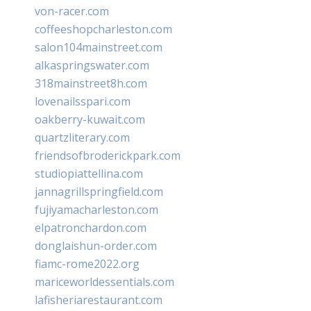
von-racer.com
coffeeshopcharleston.com
salon104mainstreet.com
alkaspringswater.com
318mainstreet8h.com
lovenailsspari.com
oakberry-kuwait.com
quartzliterary.com
friendsofbroderickpark.com
studiopiattellina.com
jannagrillspringfield.com
fujiyamacharleston.com
elpatronchardon.com
donglaishun-order.com
fiamc-rome2022.org
mariceworldessentials.com
lafisheriarestaurant.com