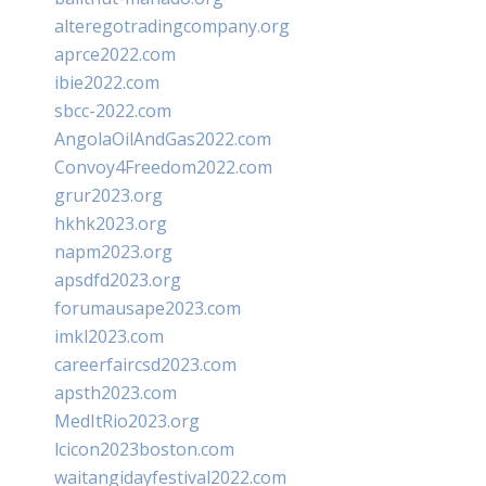
alteregotradingcompany.org
aprce2022.com
ibie2022.com
sbcc-2022.com
AngolaOilAndGas2022.com
Convoy4Freedom2022.com
grur2023.org
hkhk2023.org
napm2023.org
apsdfd2023.org
forumausape2023.com
imkl2023.com
careerfaircsd2023.com
apsth2023.com
MedItRio2023.org
lcicon2023boston.com
waitangidayfestival2022.com