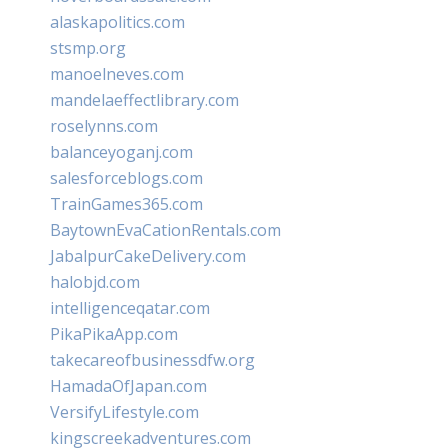
alaskapolitics.com
stsmp.org
manoelneves.com
mandelaeffectlibrary.com
roselynns.com
balanceyoganj.com
salesforceblogs.com
TrainGames365.com
BaytownEvaCationRentals.com
JabalpurCakeDelivery.com
halobjd.com
intelligenceqatar.com
PikaPikaApp.com
takecareofbusinessdfw.org
HamadaOfJapan.com
VersifyLifestyle.com
kingscreekadventures.com