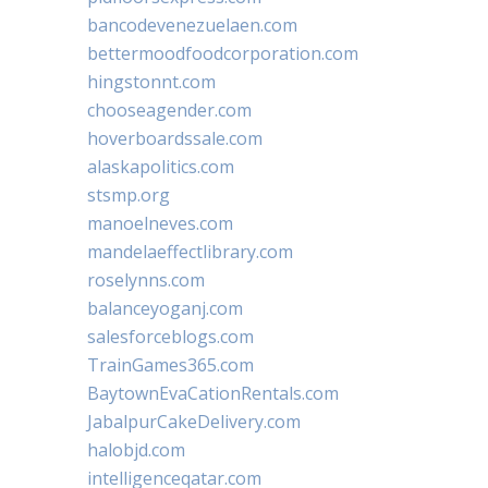
bancodevenezuelaen.com
bettermoodfoodcorporation.com
hingstonnt.com
chooseagender.com
hoverboardssale.com
alaskapolitics.com
stsmp.org
manoelneves.com
mandelaeffectlibrary.com
roselynns.com
balanceyoganj.com
salesforceblogs.com
TrainGames365.com
BaytownEvaCationRentals.com
JabalpurCakeDelivery.com
halobjd.com
intelligenceqatar.com