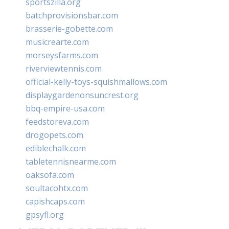
sportszilla.org
batchprovisionsbar.com
brasserie-gobette.com
musicrearte.com
morseysfarms.com
riverviewtennis.com
official-kelly-toys-squishmallows.com
displaygardenonsuncrest.org
bbq-empire-usa.com
feedstoreva.com
drogopets.com
ediblechalk.com
tabletennisnearme.com
oaksofa.com
soultacohtx.com
capishcaps.com
gpsyfl.org