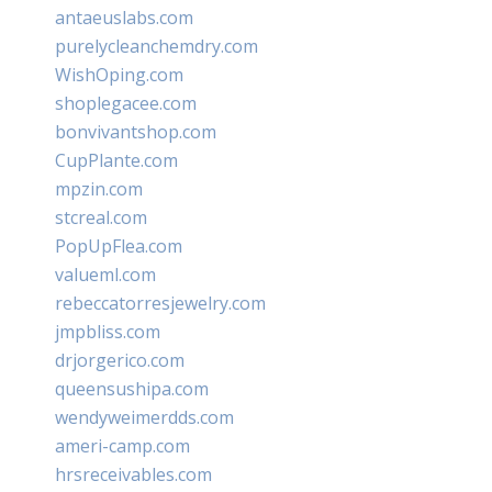
antaeuslabs.com
purelycleanchemdry.com
WishOping.com
shoplegacee.com
bonvivantshop.com
CupPlante.com
mpzin.com
stcreal.com
PopUpFlea.com
valueml.com
rebeccatorresjewelry.com
jmpbliss.com
drjorgerico.com
queensushipa.com
wendyweimerdds.com
ameri-camp.com
hrsreceivables.com