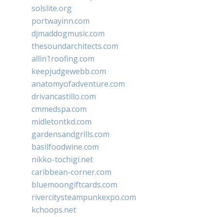
solslite.org
portwayinn.com
djmaddogmusic.com
thesoundarchitects.com
allin1roofing.com
keepjudgewebb.com
anatomyofadventure.com
drivancastillo.com
cmmedspa.com
midletontkd.com
gardensandgrills.com
basilfoodwine.com
nikko-tochigi.net
caribbean-corner.com
bluemoongiftcards.com
rivercitysteampunkexpo.com
kchoops.net