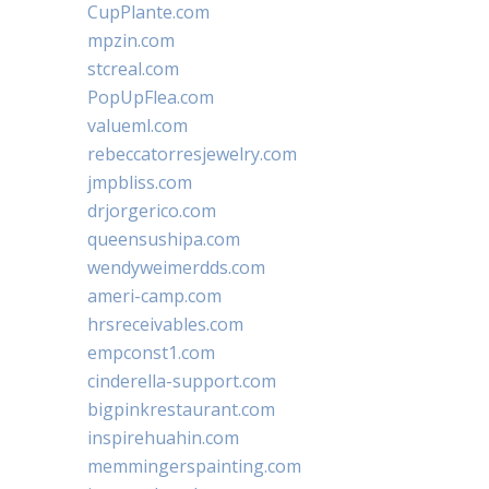
CupPlante.com
mpzin.com
stcreal.com
PopUpFlea.com
valueml.com
rebeccatorresjewelry.com
jmpbliss.com
drjorgerico.com
queensushipa.com
wendyweimerdds.com
ameri-camp.com
hrsreceivables.com
empconst1.com
cinderella-support.com
bigpinkrestaurant.com
inspirehuahin.com
memmingerspainting.com