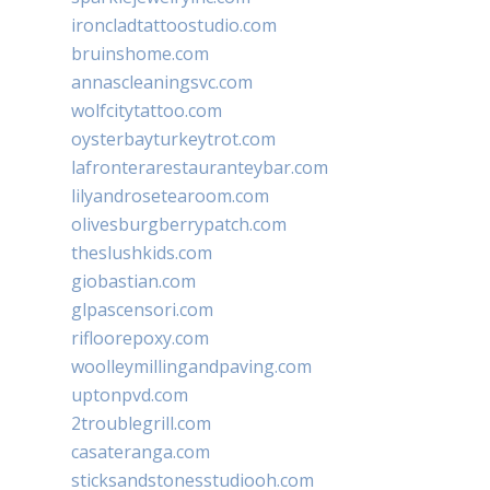
ironcladtattoostudio.com
bruinshome.com
annascleaningsvc.com
wolfcitytattoo.com
oysterbayturkeytrot.com
lafronterarestauranteybar.com
lilyandrosetearoom.com
olivesburgberrypatch.com
theslushkids.com
giobastian.com
glpascensori.com
rifloorepoxy.com
woolleymillingandpaving.com
uptonpvd.com
2troublegrill.com
casateranga.com
sticksandstonesstudiooh.com