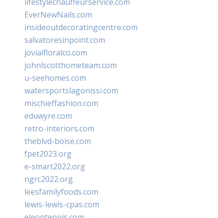
lifestylechauffeurservice.com
EverNewNails.com
insideoutdecoratingcentre.com
salvatoresinpoint.com
jovialfloralco.com
johnlscotthometeam.com
u-seehomes.com
watersportslagonissi.com
mischieffashion.com
eduwyre.com
retro-interiors.com
theblvd-boise.com
fpet2023.org
e-smart2022.org
ngrc2022.org
leesfamilyfoods.com
lewis-lewis-cpas.com
eleontennis.com