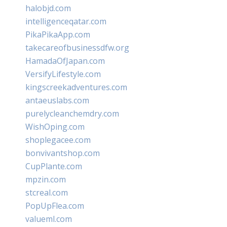
halobjd.com
intelligenceqatar.com
PikaPikaApp.com
takecareofbusinessdfw.org
HamadaOfJapan.com
VersifyLifestyle.com
kingscreekadventures.com
antaeuslabs.com
purelycleanchemdry.com
WishOping.com
shoplegacee.com
bonvivantshop.com
CupPlante.com
mpzin.com
stcreal.com
PopUpFlea.com
valueml.com