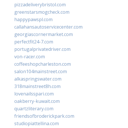
pizzadeliverybristol.com
greenstarsmogcheck.com
happypawspl.com
callahansautoservicecenter.com
georgiascornermarket.com
perfectfit24-7.com
portugalprivatedriver.com
von-racer.com
coffeeshopcharleston.com
salon104mainstreet.com
alkaspringswater.com
318mainstreet8h.com
lovenailsspari.com
oakberry-kuwait.com
quartzliterary.com
friendsofbroderickpark.com
studiopiattellina.com