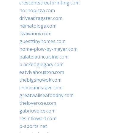
crescentstreetprinting.com
hornopizza.com
driveadragster.com
hematologa.com
lizaivanov.com
guesttinyhomes.com
home-plow-by-meyer.com
palatelatincuisine.com
blackdoglegacy.com
eatvivahouston.com
thebigshowok.com
chimeandstave.com
greatwallseafoodny.com
theloverose.com
gabriovoice.com
resinflowart.com
p-sports.net