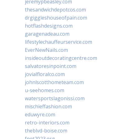
jeremypbeasley.com
thesandwichdepotcos.com
drgiggleshouseofpain.com
hotflashdesigns.com
garagenadeau.com
lifestylechauffeurservice.com
EverNewNails.com
insideoutdecoratingcentre.com
salvatoresinpoint.com
jovialfloralco.com
johnlscotthometeam.com
u-seehomes.com
watersportslagonissi.com
mischieffashion.com
eduwyre.com
retro-interiors.com
theblvd-boise.com
fpet2023.org