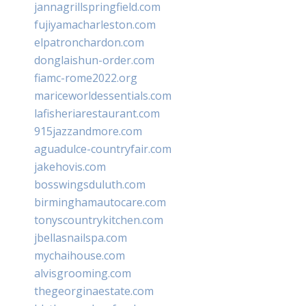
jannagrillspringfield.com
fujiyamacharleston.com
elpatronchardon.com
donglaishun-order.com
fiamc-rome2022.org
mariceworldessentials.com
lafisheriarestaurant.com
915jazzandmore.com
aguadulce-countryfair.com
jakehovis.com
bosswingsduluth.com
birminghamautocare.com
tonyscountrykitchen.com
jbellasnailspa.com
mychaihouse.com
alvisgrooming.com
thegeorginaestate.com