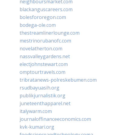
neighboursmarket.com
blackanguscareers.com
bolesfororegon.com
bodega-ole.com
thestreamlinerlounge.com
mestrinorubanofc.com
novelatherton.com
nassvalleygardens.net
electjohnstewart.com
omptourtravels.com
tribratanews-polreskebumen.com
rsudbayuasih.org
publikjurnalistik.org
juneteenthapparel.net
italywarm.com
journaloffinanceeconomics.com
kvk-kumari.org
foodscienceandtechnology.coma