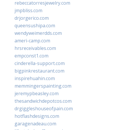
rebeccatorresjewelry.com
jmpbliss.com
drjorgerico.com
queensushipa.com
wendyweimerdds.com
ameri-camp.com
hrsreceivables.com
empconst1.com
cinderella-support.com
bigpinkrestaurant.com
inspirehuahin.com
memmingerspainting.com
jeremypbeasley.com
thesandwichdepotcos.com
drgiggleshouseofpain.com
hotflashdesigns.com
garagenadeau.com