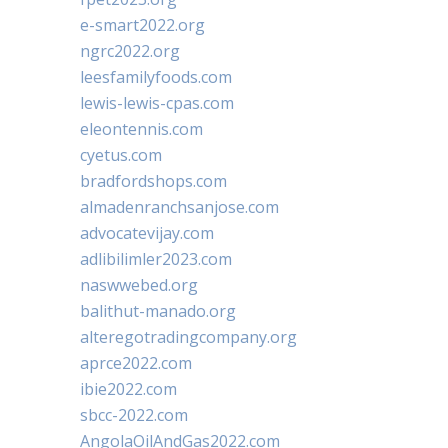
e-smart2022.org
ngrc2022.org
leesfamilyfoods.com
lewis-lewis-cpas.com
eleontennis.com
cyetus.com
bradfordshops.com
almadenranchsanjose.com
advocatevijay.com
adlibilimler2023.com
naswwebed.org
balithut-manado.org
alteregotradingcompany.org
aprce2022.com
ibie2022.com
sbcc-2022.com
AngolaOilAndGas2022.com