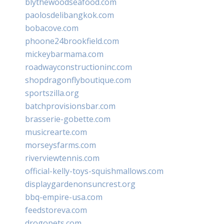
blythewoodseafood.com
paolosdelibangkok.com
bobacove.com
phoone24brookfield.com
mickeybarmama.com
roadwayconstructioninc.com
shopdragonflyboutique.com
sportszilla.org
batchprovisionsbar.com
brasserie-gobette.com
musicrearte.com
morseysfarms.com
riverviewtennis.com
official-kelly-toys-squishmallows.com
displaygardenonsuncrest.org
bbq-empire-usa.com
feedstoreva.com
drogopets.com