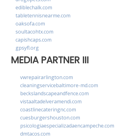
ediblechalk.com
tabletennisnearme.com
oaksofa.com
soultacohtx.com
capishcaps.com
gpsyfl.org
MEDIA PARTNER III
vwrepairarlington.com
cleaningservicebaltimore-md.com
beckslandscapeandfence.com
vistaaltadelveramendi.com
coastlinecateringnc.com
cuesburgershouston.com
psicologiaespecializadaencampeche.com
dmtacos.com