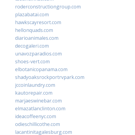
roderconstructiongroup.com
plazabatai.com
hawkscayresort.com
hellonquads.com
diarioanimales.com
decogaleri.com
unavozparadios.com
shoes-vert.com
elbotanicopanama.com
shadyoaksrockportrvpark.com
jccoinlaundry.com
kautorepair.com
marjaeswinebar.com
elmazatlanclinton.com
ideacoffeenyc.com
odieschillicothe.com
lacantinitagalesburg.com