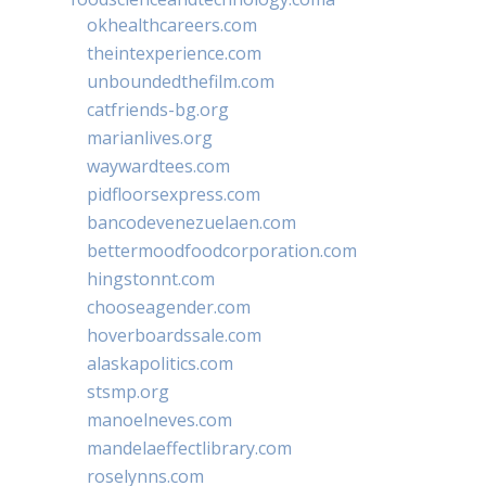
okhealthcareers.com
theintexperience.com
unboundedthefilm.com
catfriends-bg.org
marianlives.org
waywardtees.com
pidfloorsexpress.com
bancodevenezuelaen.com
bettermoodfoodcorporation.com
hingstonnt.com
chooseagender.com
hoverboardssale.com
alaskapolitics.com
stsmp.org
manoelneves.com
mandelaeffectlibrary.com
roselynns.com