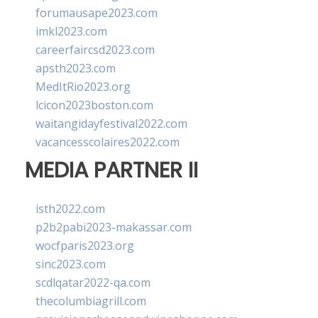
forumausape2023.com
imkl2023.com
careerfaircsd2023.com
apsth2023.com
MedItRio2023.org
lcicon2023boston.com
waitangidayfestival2022.com
vacancesscolaires2022.com
MEDIA PARTNER II
isth2022.com
p2b2pabi2023-makassar.com
wocfparis2023.org
sinc2023.com
scdlqatar2022-qa.com
thecolumbiagrill.com