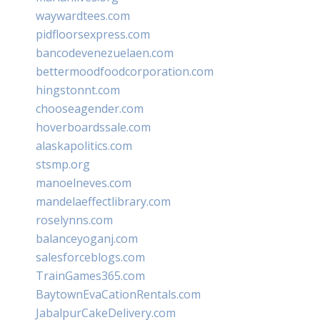
waywardtees.com
pidfloorsexpress.com
bancodevenezuelaen.com
bettermoodfoodcorporation.com
hingstonnt.com
chooseagender.com
hoverboardssale.com
alaskapolitics.com
stsmp.org
manoelneves.com
mandelaeffectlibrary.com
roselynns.com
balanceyoganj.com
salesforceblogs.com
TrainGames365.com
BaytownEvaCationRentals.com
JabalpurCakeDelivery.com