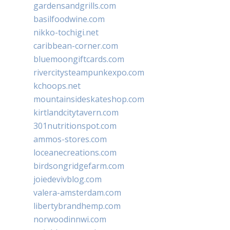
gardensandgrills.com
basilfoodwine.com
nikko-tochigi.net
caribbean-corner.com
bluemoongiftcards.com
rivercitysteampunkexpo.com
kchoops.net
mountainsideskateshop.com
kirtlandcitytavern.com
301nutritionspot.com
ammos-stores.com
loceanecreations.com
birdsongridgefarm.com
joiedevivblog.com
valera-amsterdam.com
libertybrandhemp.com
norwoodinnwi.com