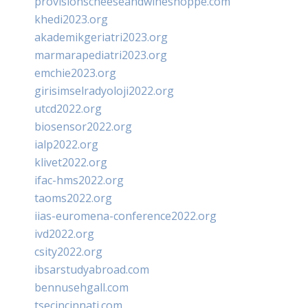
provisionscheeseandwineshoppe.com
khedi2023.org
akademikgeriatri2023.org
marmarapediatri2023.org
emchie2023.org
girisimselradyoloji2022.org
utcd2022.org
biosensor2022.org
ialp2022.org
klivet2022.org
ifac-hms2022.org
taoms2022.org
iias-euromena-conference2022.org
ivd2022.org
csity2022.org
ibsarstudyabroad.com
bennusehgall.com
tsecincinnati.com