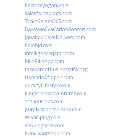
balanceyoganj.com
salesforceblogs.com
TrainGames365.com
BaytownEvaCationRentals.com
JabalpurCakeDelivery.com
halobjd.com
intelligenceqatar.com
PikaPikaApp.com
takecareofbusinessdfw.org
HamadaOfJapan.com
VersifyLifestyle.com
kingscreekadventures.com
antaeuslabs.com
purelycleanchemdry.com
WishOping.com
shoplegacee.com
bonvivantshop.com