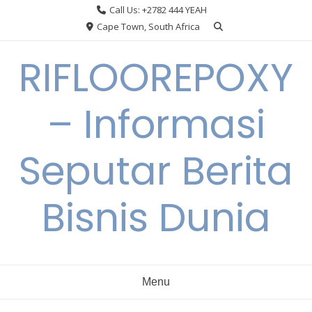
Skip
Call Us: +2782 444 YEAH
to
Cape Town, South Africa
content
RIFLOOREPOXY
– Informasi
Seputar Berita
Bisnis Dunia
Menu