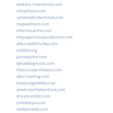
walkers-treeservice.com
shopmossi.com
untamedcollectivesd.com
mxpwellness.com
infernocanine.com
thepaperhousecollection.com
allisonwillisholley.com
solslite.org
portwayinn.com
djmaddogmusic.com
thesoundarchitects.com
allin1roofing.com
keepjudgewebb.com
anatomyofadventure.com
drivancastillo.com
cmmedspa.com
midletontkd.com