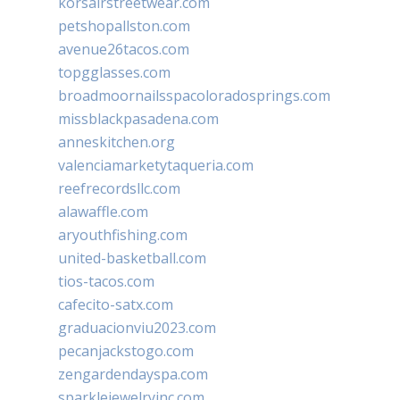
korsairstreetwear.com
petshopallston.com
avenue26tacos.com
topgglasses.com
broadmoornailsspacoloradosprings.com
missblackpasadena.com
anneskitchen.org
valenciamarketytaqueria.com
reefrecordsllc.com
alawaffle.com
aryouthfishing.com
united-basketball.com
tios-tacos.com
cafecito-satx.com
graduacionviu2023.com
pecanjackstogo.com
zengardendayspa.com
sparklejewelryinc.com