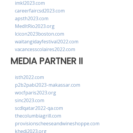
imkl2023.com
careerfaircsd2023.com
apsth2023.com
MedItRio2023.org
lcicon2023boston.com
waitangidayfestival2022.com
vacancesscolaires2022.com
MEDIA PARTNER II
isth2022.com
p2b2pabi2023-makassar.com
wocfparis2023.org
sinc2023.com
scdlqatar2022-qa.com
thecolumbiagrill.com
provisionscheeseandwineshoppe.com
khedi2023.org