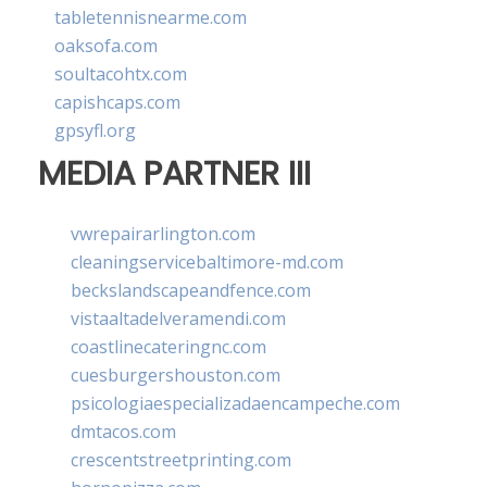
tabletennisnearme.com
oaksofa.com
soultacohtx.com
capishcaps.com
gpsyfl.org
MEDIA PARTNER III
vwrepairarlington.com
cleaningservicebaltimore-md.com
beckslandscapeandfence.com
vistaaltadelveramendi.com
coastlinecateringnc.com
cuesburgershouston.com
psicologiaespecializadaencampeche.com
dmtacos.com
crescentstreetprinting.com