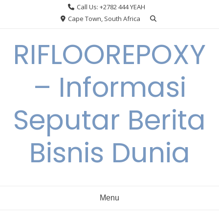
Skip
Call Us: +2782 444 YEAH
to
Cape Town, South Africa
content
RIFLOOREPOXY
– Informasi
Seputar Berita
Bisnis Dunia
Menu