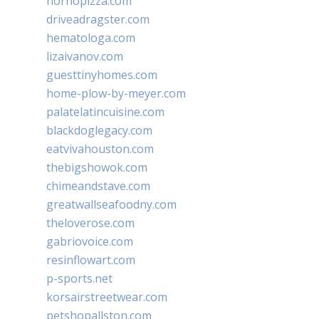
hornopizza.com
driveadragster.com
hematologa.com
lizaivanov.com
guesttinyhomes.com
home-plow-by-meyer.com
palatelatincuisine.com
blackdoglegacy.com
eatvivahouston.com
thebigshowok.com
chimeandstave.com
greatwallseafoodny.com
theloverose.com
gabriovoice.com
resinflowart.com
p-sports.net
korsairstreetwear.com
petshopallston.com