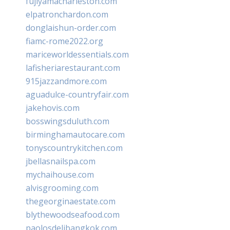
fujiyamacharleston.com
elpatronchardon.com
donglaishun-order.com
fiamc-rome2022.org
mariceworldessentials.com
lafisheriarestaurant.com
915jazzandmore.com
aguadulce-countryfair.com
jakehovis.com
bosswingsduluth.com
birminghamautocare.com
tonyscountrykitchen.com
jbellasnailspa.com
mychaihouse.com
alvisgrooming.com
thegeorginaestate.com
blythewoodseafood.com
paolosdelibangkok.com