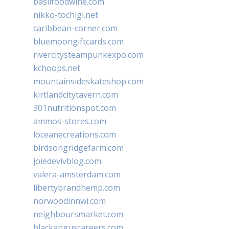
basilfoodwine.com
nikko-tochigi.net
caribbean-corner.com
bluemoongiftcards.com
rivercitysteampunkexpo.com
kchoops.net
mountainsideskateshop.com
kirtlandcitytavern.com
301nutritionspot.com
ammos-stores.com
loceanecreations.com
birdsongridgefarm.com
joiedevivblog.com
valera-amsterdam.com
libertybrandhemp.com
norwoodinnwi.com
neighboursmarket.com
blackanguscareers.com