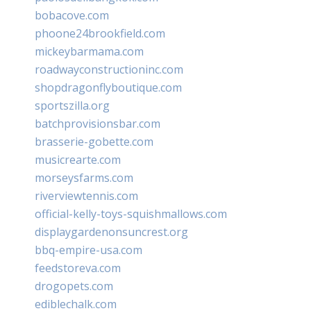
bobacove.com
phoone24brookfield.com
mickeybarmama.com
roadwayconstructioninc.com
shopdragonflyboutique.com
sportszilla.org
batchprovisionsbar.com
brasserie-gobette.com
musicrearte.com
morseysfarms.com
riverviewtennis.com
official-kelly-toys-squishmallows.com
displaygardenonsuncrest.org
bbq-empire-usa.com
feedstoreva.com
drogopets.com
ediblechalk.com