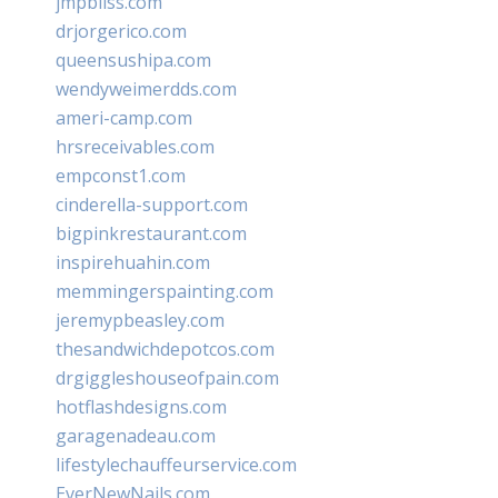
jmpbliss.com
drjorgerico.com
queensushipa.com
wendyweimerdds.com
ameri-camp.com
hrsreceivables.com
empconst1.com
cinderella-support.com
bigpinkrestaurant.com
inspirehuahin.com
memmingerspainting.com
jeremypbeasley.com
thesandwichdepotcos.com
drgiggleshouseofpain.com
hotflashdesigns.com
garagenadeau.com
lifestylechauffeurservice.com
EverNewNails.com