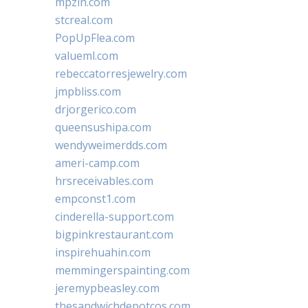
mpzin.com
stcreal.com
PopUpFlea.com
valueml.com
rebeccatorresjewelry.com
jmpbliss.com
drjorgerico.com
queensushipa.com
wendyweimerdds.com
ameri-camp.com
hrsreceivables.com
empconst1.com
cinderella-support.com
bigpinkrestaurant.com
inspirehuahin.com
memmingerspainting.com
jeremypbeasley.com
thesandwichdepotcos.com