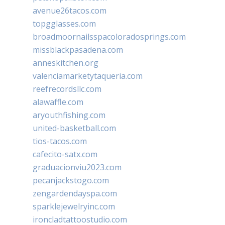
avenue26tacos.com
topgglasses.com
broadmoornailsspacoloradosprings.com
missblackpasadena.com
anneskitchen.org
valenciamarketytaqueria.com
reefrecordsllc.com
alawaffle.com
aryouthfishing.com
united-basketball.com
tios-tacos.com
cafecito-satx.com
graduacionviu2023.com
pecanjackstogo.com
zengardendayspa.com
sparklejewelryinc.com
ironcladtattoostudio.com