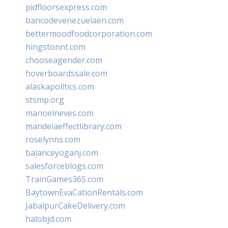
pidfloorsexpress.com
bancodevenezuelaen.com
bettermoodfoodcorporation.com
hingstonnt.com
chooseagender.com
hoverboardssale.com
alaskapolitics.com
stsmp.org
manoelneves.com
mandelaeffectlibrary.com
roselynns.com
balanceyoganj.com
salesforceblogs.com
TrainGames365.com
BaytownEvaCationRentals.com
JabalpurCakeDelivery.com
halobjd.com