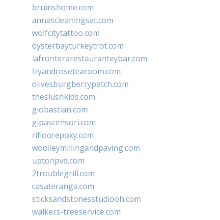
bruinshome.com
annascleaningsvc.com
wolfcitytattoo.com
oysterbayturkeytrot.com
lafronterarestauranteybar.com
lilyandrosetearoom.com
olivesburgberrypatch.com
theslushkids.com
giobastian.com
glpascensori.com
rifloorepoxy.com
woolleymillingandpaving.com
uptonpvd.com
2troublegrill.com
casateranga.com
sticksandstonesstudiooh.com
walkers-treeservice.com