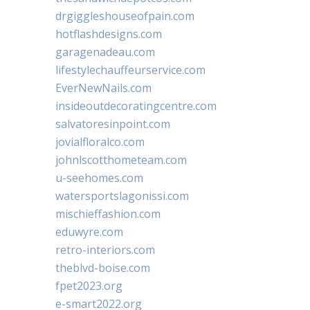
drgiggleshouseofpain.com
hotflashdesigns.com
garagenadeau.com
lifestylechauffeurservice.com
EverNewNails.com
insideoutdecoratingcentre.com
salvatoresinpoint.com
jovialfloralco.com
johnlscotthometeam.com
u-seehomes.com
watersportslagonissi.com
mischieffashion.com
eduwyre.com
retro-interiors.com
theblvd-boise.com
fpet2023.org
e-smart2022.org