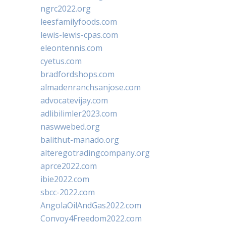
ngrc2022.org
leesfamilyfoods.com
lewis-lewis-cpas.com
eleontennis.com
cyetus.com
bradfordshops.com
almadenranchsanjose.com
advocatevijay.com
adlibilimler2023.com
naswwebed.org
balithut-manado.org
alteregotradingcompany.org
aprce2022.com
ibie2022.com
sbcc-2022.com
AngolaOilAndGas2022.com
Convoy4Freedom2022.com