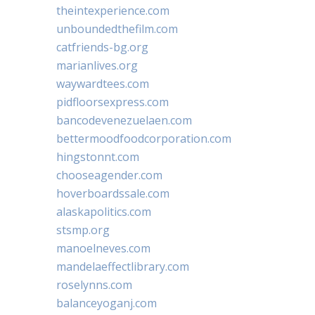
theintexperience.com
unboundedthefilm.com
catfriends-bg.org
marianlives.org
waywardtees.com
pidfloorsexpress.com
bancodevenezuelaen.com
bettermoodfoodcorporation.com
hingstonnt.com
chooseagender.com
hoverboardssale.com
alaskapolitics.com
stsmp.org
manoelneves.com
mandelaeffectlibrary.com
roselynns.com
balanceyoganj.com