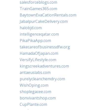
salesforceblogs.com
TrainGames365.com
BaytownEvaCationRentals.com
JabalpurCakeDelivery.com
halobjd.com
intelligenceqatar.com
PikaPikaApp.com
takecareofbusinessdfw.org
HamadaOfJapan.com
VersifyLifestyle.com
kingscreekadventures.com
antaeuslabs.com
purelycleanchemdry.com
WishOping.com
shoplegacee.com
bonvivantshop.com
CupPlante.com