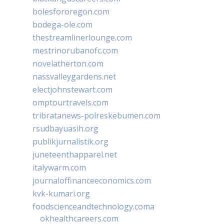
bolesfororegon.com
bodega-ole.com
thestreamlinerlounge.com
mestrinorubanofc.com
novelatherton.com
nassvalleygardens.net
electjohnstewart.com
omptourtravels.com
tribratanews-polreskebumen.com
rsudbayuasih.org
publikjurnalistik.org
juneteenthapparel.net
italywarm.com
journaloffinanceeconomics.com
kvk-kumari.org
foodscienceandtechnology.coma
okhealthcareers.com