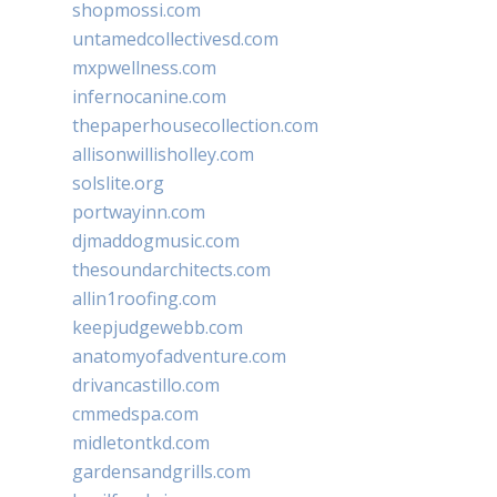
shopmossi.com
untamedcollectivesd.com
mxpwellness.com
infernocanine.com
thepaperhousecollection.com
allisonwillisholley.com
solslite.org
portwayinn.com
djmaddogmusic.com
thesoundarchitects.com
allin1roofing.com
keepjudgewebb.com
anatomyofadventure.com
drivancastillo.com
cmmedspa.com
midletontkd.com
gardensandgrills.com