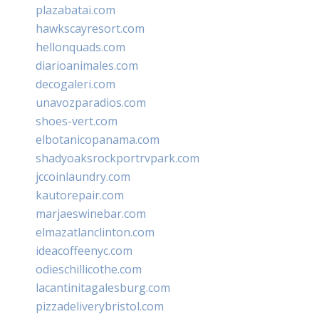
plazabatai.com
hawkscayresort.com
hellonquads.com
diarioanimales.com
decogaleri.com
unavozparadios.com
shoes-vert.com
elbotanicopanama.com
shadyoaksrockportrvpark.com
jccoinlaundry.com
kautorepair.com
marjaeswinebar.com
elmazatlanclinton.com
ideacoffeenyc.com
odieschillicothe.com
lacantinitagalesburg.com
pizzadeliverybristol.com