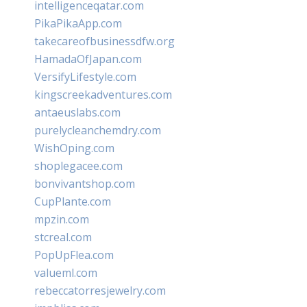
intelligenceqatar.com
PikaPikaApp.com
takecareofbusinessdfw.org
HamadaOfJapan.com
VersifyLifestyle.com
kingscreekadventures.com
antaeuslabs.com
purelycleanchemdry.com
WishOping.com
shoplegacee.com
bonvivantshop.com
CupPlante.com
mpzin.com
stcreal.com
PopUpFlea.com
valueml.com
rebeccatorresjewelry.com