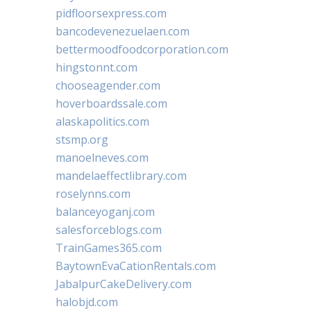
pidfloorsexpress.com
bancodevenezuelaen.com
bettermoodfoodcorporation.com
hingstonnt.com
chooseagender.com
hoverboardssale.com
alaskapolitics.com
stsmp.org
manoelneves.com
mandelaeffectlibrary.com
roselynns.com
balanceyoganj.com
salesforceblogs.com
TrainGames365.com
BaytownEvaCationRentals.com
JabalpurCakeDelivery.com
halobjd.com