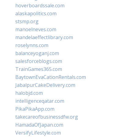
hoverboardssale.com
alaskapolitics.com
stsmp.org
manoelneves.com
mandelaeffectlibrary.com
roselynns.com
balanceyoganj.com
salesforceblogs.com
TrainGames365.com
BaytownEvaCationRentals.com
JabalpurCakeDelivery.com
halobjd.com
intelligenceqatar.com
PikaPikaApp.com
takecareofbusinessdfw.org
HamadaOfJapan.com
VersifyLifestyle.com