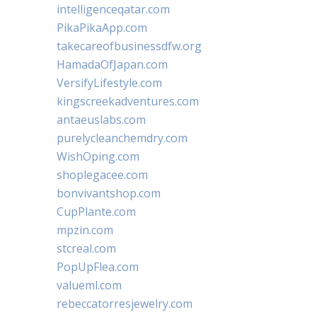
intelligenceqatar.com
PikaPikaApp.com
takecareofbusinessdfw.org
HamadaOfJapan.com
VersifyLifestyle.com
kingscreekadventures.com
antaeuslabs.com
purelycleanchemdry.com
WishOping.com
shoplegacee.com
bonvivantshop.com
CupPlante.com
mpzin.com
stcreal.com
PopUpFlea.com
valueml.com
rebeccatorresjewelry.com