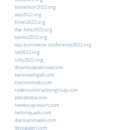
biosensor2022.org
ialp2022.org
klivet2022.org
ifac-hms2022.org
taoms2022.org
iias-euromena-conference2022.org
ivd2022.org
csity2022.org
ibsarstudyabroad.com
bennusehgall.com
tsecincinnati.com
roderconstructiongroup.com
plazabatai.com
hawkscayresort.com
hellonquads.com
diarioanimales.com
decogaleri.com