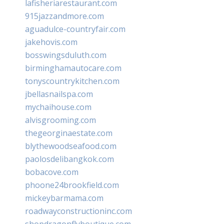
lafisheriarestaurant.com
915jazzandmore.com
aguadulce-countryfair.com
jakehovis.com
bosswingsduluth.com
birminghamautocare.com
tonyscountrykitchen.com
jbellasnailspa.com
mychaihouse.com
alvisgrooming.com
thegeorginaestate.com
blythewoodseafood.com
paolosdelibangkok.com
bobacove.com
phoone24brookfield.com
mickeybarmama.com
roadwayconstructioninc.com