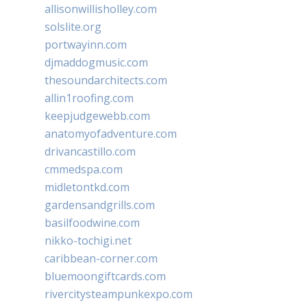
allisonwillisholley.com
solslite.org
portwayinn.com
djmaddogmusic.com
thesoundarchitects.com
allin1roofing.com
keepjudgewebb.com
anatomyofadventure.com
drivancastillo.com
cmmedspa.com
midletontkd.com
gardensandgrills.com
basilfoodwine.com
nikko-tochigi.net
caribbean-corner.com
bluemoongiftcards.com
rivercitysteampunkexpo.com