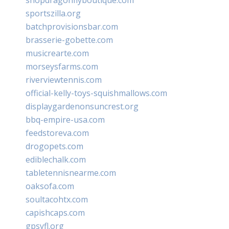
shopdragonflyboutique.com
sportszilla.org
batchprovisionsbar.com
brasserie-gobette.com
musicrearte.com
morseysfarms.com
riverviewtennis.com
official-kelly-toys-squishmallows.com
displaygardenonsuncrest.org
bbq-empire-usa.com
feedstoreva.com
drogopets.com
ediblechalk.com
tabletennisnearme.com
oaksofa.com
soultacohtx.com
capishcaps.com
gpsyfl.org