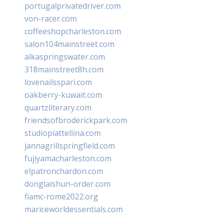
portugalprivatedriver.com
von-racer.com
coffeeshopcharleston.com
salon104mainstreet.com
alkaspringswater.com
318mainstreet8h.com
lovenailsspari.com
oakberry-kuwait.com
quartzliterary.com
friendsofbroderickpark.com
studiopiattellina.com
jannagrillspringfield.com
fujiyamacharleston.com
elpatronchardon.com
donglaishun-order.com
fiamc-rome2022.org
mariceworldessentials.com