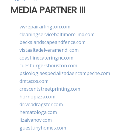
MEDIA PARTNER III
vwrepairarlington.com
cleaningservicebaltimore-md.com
beckslandscapeandfence.com
vistaaltadelveramendi.com
coastlinecateringnc.com
cuesburgershouston.com
psicologiaespecializadaencampeche.com
dmtacos.com
crescentstreetprinting.com
hornopizza.com
driveadragster.com
hematologa.com
lizaivanov.com
guesttinyhomes.com