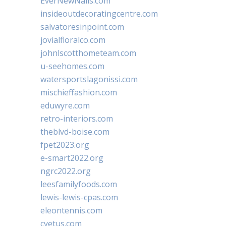
EverNewNails.com
insideoutdecoratingcentre.com
salvatoresinpoint.com
jovialfloralco.com
johnlscotthometeam.com
u-seehomes.com
watersportslagonissi.com
mischieffashion.com
eduwyre.com
retro-interiors.com
theblvd-boise.com
fpet2023.org
e-smart2022.org
ngrc2022.org
leesfamilyfoods.com
lewis-lewis-cpas.com
eleontennis.com
cyetus.com