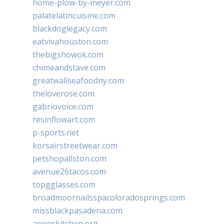
home-plow-by-meyer.com
palatelatincuisine.com
blackdoglegacy.com
eatvivahouston.com
thebigshowok.com
chimeandstave.com
greatwallseafoodny.com
theloverose.com
gabriovoice.com
resinflowart.com
p-sports.net
korsairstreetwear.com
petshopallston.com
avenue26tacos.com
topgglasses.com
broadmoornailsspacoloradosprings.com
missblackpasadena.com
anneskitchen.org