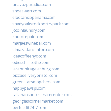
unavozparadios.com
shoes-vert.com
elbotanicopanama.com
shadyoaksrockportrvpark.com
jccoinlaundry.com
kautorepair.com
marjaeswinebar.com
elmazatlanclinton.com
ideacoffeenyc.com
odieschillicothe.com
lacantinitagalesburg.com
pizzadeliverybristol.com
greenstarsmogcheck.com
happypawspl.com
callahansautoservicecenter.com
georgiascornermarket.com
perfectfit24-7.com