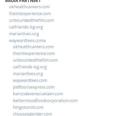
MEDIA PARTNER I
okhealthcareers.com
theintexperience.com
unboundedthefilm.com
catfriends-bg.org
marianlives.org
waywardtees.coma
okhealthcareers.com
theintexperience.com
unboundedthefilm.com
catfriends-bg.org
marianlives.org
waywardtees.com
pidfloorsexpress.com
bancodevenezuelaen.com
bettermoodfoodcorporation.com
hingstonnt.com
chooseagender.com