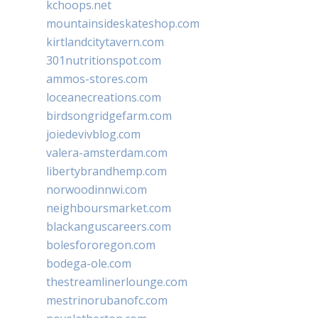
kchoops.net
mountainsideskateshop.com
kirtlandcitytavern.com
301nutritionspot.com
ammos-stores.com
loceanecreations.com
birdsongridgefarm.com
joiedevivblog.com
valera-amsterdam.com
libertybrandhemp.com
norwoodinnwi.com
neighboursmarket.com
blackanguscareers.com
bolesfororegon.com
bodega-ole.com
thestreamlinerlounge.com
mestrinorubanofc.com