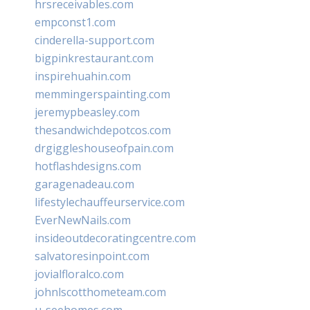
hrsreceivables.com
empconst1.com
cinderella-support.com
bigpinkrestaurant.com
inspirehuahin.com
memmingerspainting.com
jeremypbeasley.com
thesandwichdepotcos.com
drgiggleshouseofpain.com
hotflashdesigns.com
garagenadeau.com
lifestylechauffeurservice.com
EverNewNails.com
insideoutdecoratingcentre.com
salvatoresinpoint.com
jovialfloralco.com
johnlscotthometeam.com