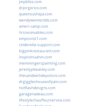
jmpbliss.com
drjorgerico.com
queensushipa.com
wendyweimerdds.com
ameri-camp.com
hrsreceivables.com
empconst1.com
cinderella-support.com
bigpinkrestaurant.com
inspirehuahin.com
memmingerspainting.com
jeremypbeasley.com
thesandwichdepotcos.com
drgiggleshouseofpain.com
hotflashdesigns.com
garagenadeau.com
lifestylechauffeurservice.com