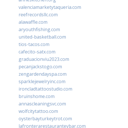
valenciamarketytaqueria.com
reefrecordsllc.com
alawaffle.com
aryouthfishing.com
united-basketball.com
tios-tacos.com
cafecito-satx.com
graduacionviu2023.com
pecanjackstogo.com
zengardendayspa.com
sparklejewelryinc.com
ironcladtattoostudio.com
bruinshome.com
annascleaningsvc.com
wolfcitytattoo.com
oysterbayturkeytrot.com
lafronterarestauranteybar.com