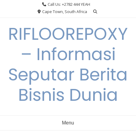
Skip
Call Us: +2782 444 YEAH
to
Cape Town, South Africa
content
RIFLOOREPOXY
– Informasi
Seputar Berita
Bisnis Dunia
Menu