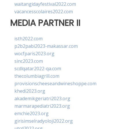
waitangidayfestival2022.com
vacancesscolaires2022.com
MEDIA PARTNER II
isth2022.com
p2b2pabi2023-makassar.com
wocfparis2023.org
sinc2023.com
scdlqatar2022-qa.com
thecolumbiagrill.com
provisionscheeseandwineshoppe.com
khedi2023.org
akademikgeriatri2023.org
marmarapediatri2023.org
emchie2023.org
girisimselradyoloji2022.org
utcd2022.org