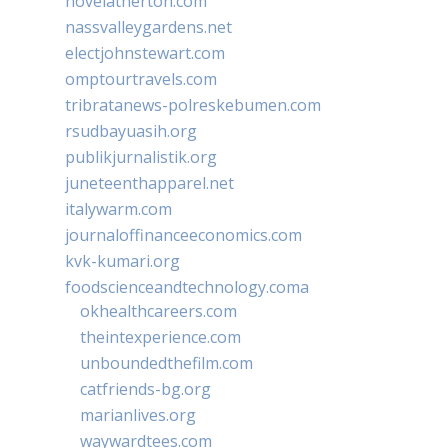
novelatherton.com
nassvalleygardens.net
electjohnstewart.com
omptourtravels.com
tribratanews-polreskebumen.com
rsudbayuasih.org
publikjurnalistik.org
juneteenthapparel.net
italywarm.com
journaloffinanceeconomics.com
kvk-kumari.org
foodscienceandtechnology.coma
okhealthcareers.com
theintexperience.com
unboundedthefilm.com
catfriends-bg.org
marianlives.org
waywardtees.com