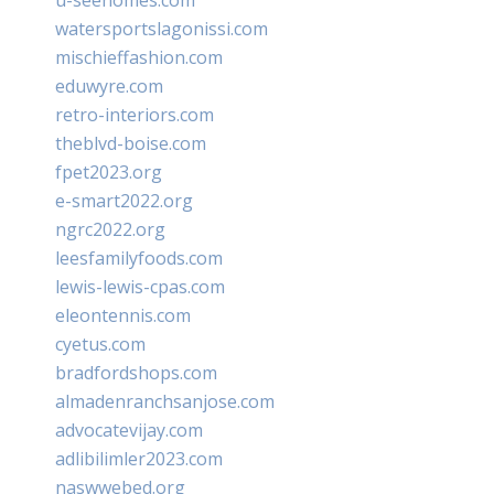
u-seehomes.com
watersportslagonissi.com
mischieffashion.com
eduwyre.com
retro-interiors.com
theblvd-boise.com
fpet2023.org
e-smart2022.org
ngrc2022.org
leesfamilyfoods.com
lewis-lewis-cpas.com
eleontennis.com
cyetus.com
bradfordshops.com
almadenranchsanjose.com
advocatevijay.com
adlibilimler2023.com
naswwebed.org