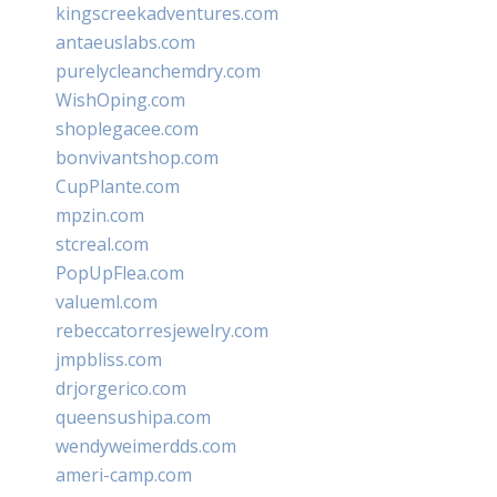
kingscreekadventures.com
antaeuslabs.com
purelycleanchemdry.com
WishOping.com
shoplegacee.com
bonvivantshop.com
CupPlante.com
mpzin.com
stcreal.com
PopUpFlea.com
valueml.com
rebeccatorresjewelry.com
jmpbliss.com
drjorgerico.com
queensushipa.com
wendyweimerdds.com
ameri-camp.com