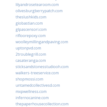
lilyandrosetearoom.com
olivesburgberrypatch.com
theslushkids.com
giobastian.com
glpascensori.com
rifloorepoxy.com
woolleymillingandpaving.com
uptonpvd.com
2troublegrill.com
casateranga.com
sticksandstonesstudiooh.com
walkers-treeservice.com
shopmossi.com
untamedcollectivesd.com
mxpwellness.com
infernocanine.com
thepaperhousecollection.com