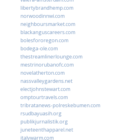
libertybrandhemp.com
norwoodinnwi.com
neighboursmarket.com
blackanguscareers.com
bolesfororegon.com
bodega-ole.com
thestreamlinerlounge.com
mestrinorubanofc.com
novelatherton.com
nassvalleygardens.net
electjohnstewart.com
omptourtravels.com
tribratanews-polreskebumen.com
rsudbayuasih.org
publikjurnalistik.org
juneteenthapparel.net
italywarm.com