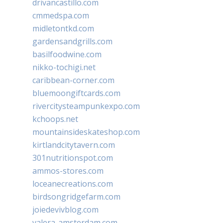
drivancastillo.com
cmmedspa.com
midletontkd.com
gardensandgrills.com
basilfoodwine.com
nikko-tochigi.net
caribbean-corner.com
bluemoongiftcards.com
rivercitysteampunkexpo.com
kchoops.net
mountainsideskateshop.com
kirtlandcitytavern.com
301nutritionspot.com
ammos-stores.com
loceanecreations.com
birdsongridgefarm.com
joiedevivblog.com
valera-amsterdam.com