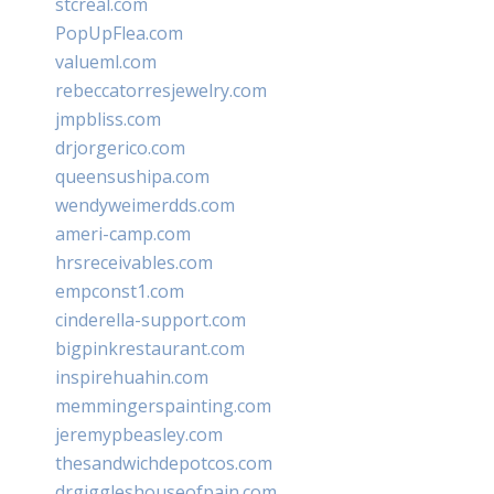
stcreal.com
PopUpFlea.com
valueml.com
rebeccatorresjewelry.com
jmpbliss.com
drjorgerico.com
queensushipa.com
wendyweimerdds.com
ameri-camp.com
hrsreceivables.com
empconst1.com
cinderella-support.com
bigpinkrestaurant.com
inspirehuahin.com
memmingerspainting.com
jeremypbeasley.com
thesandwichdepotcos.com
drgiggleshouseofpain.com