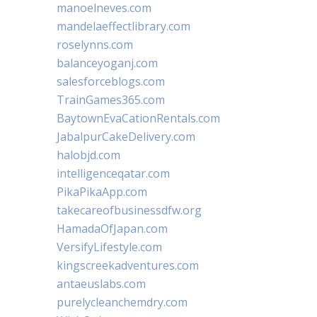
manoelneves.com
mandelaeffectlibrary.com
roselynns.com
balanceyoganj.com
salesforceblogs.com
TrainGames365.com
BaytownEvaCationRentals.com
JabalpurCakeDelivery.com
halobjd.com
intelligenceqatar.com
PikaPikaApp.com
takecareofbusinessdfw.org
HamadaOfJapan.com
VersifyLifestyle.com
kingscreekadventures.com
antaeuslabs.com
purelycleanchemdry.com