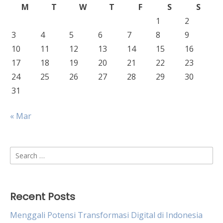
M
T
W
T
F
S
S
1
2
3
4
5
6
7
8
9
10
11
12
13
14
15
16
17
18
19
20
21
22
23
24
25
26
27
28
29
30
31
« Mar
Search
for:
Recent Posts
Menggali Potensi Transformasi Digital di Indonesia