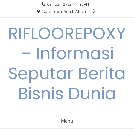
Skip
Call Us: +2782 444 YEAH
to
Cape Town, South Africa
content
RIFLOOREPOXY
– Informasi
Seputar Berita
Bisnis Dunia
Menu