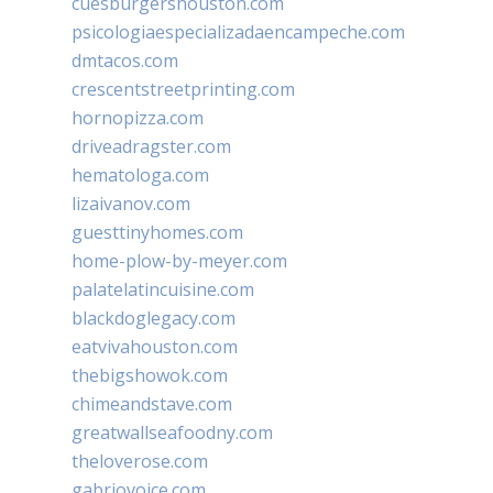
cuesburgershouston.com
psicologiaespecializadaencampeche.com
dmtacos.com
crescentstreetprinting.com
hornopizza.com
driveadragster.com
hematologa.com
lizaivanov.com
guesttinyhomes.com
home-plow-by-meyer.com
palatelatincuisine.com
blackdoglegacy.com
eatvivahouston.com
thebigshowok.com
chimeandstave.com
greatwallseafoodny.com
theloverose.com
gabriovoice.com