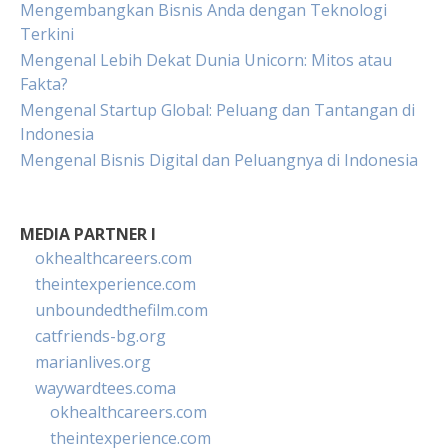
Mengembangkan Bisnis Anda dengan Teknologi
Terkini
Mengenal Lebih Dekat Dunia Unicorn: Mitos atau
Fakta?
Mengenal Startup Global: Peluang dan Tantangan di
Indonesia
Mengenal Bisnis Digital dan Peluangnya di Indonesia
MEDIA PARTNER I
okhealthcareers.com
theintexperience.com
unboundedthefilm.com
catfriends-bg.org
marianlives.org
waywardtees.coma
okhealthcareers.com
theintexperience.com