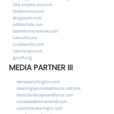
bbq-empire-usa.com
feedstoreva.com
drogopets.com
ediblechalk.com
tabletennisnearme.com
oaksofa.com
soultacohtx.com
capishcaps.com
gpsyfl.org
MEDIA PARTNER III
vwrepairarlington.com
cleaningservicebaltimore-md.com
beckslandscapeandfence.com
vistaaltadelveramendi.com
coastlinecateringnc.com