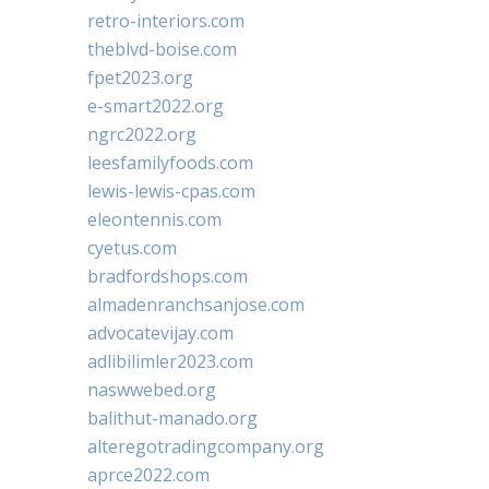
retro-interiors.com
theblvd-boise.com
fpet2023.org
e-smart2022.org
ngrc2022.org
leesfamilyfoods.com
lewis-lewis-cpas.com
eleontennis.com
cyetus.com
bradfordshops.com
almadenranchsanjose.com
advocatevijay.com
adlibilimler2023.com
naswwebed.org
balithut-manado.org
alteregotradingcompany.org
aprce2022.com