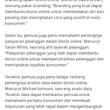
seorang pakar branding, “Branding yang kuat dapat
membantu bisnis online untuk membedakan diri dari
pesaing dan menciptakan citra yang positif di mata
konsumen.”
Selain itu, pemula juga perlu memahami pentingnya
pelayanan pelanggan dalam bisnis online. Menurut
Sarah White, seorang ahli layanan pelanggan,
“Pelayanan pelanggan yang baik dapat membantu
bisnis online untuk mempertahankan pelanggan dan
menciptakan loyalitas konsumen.”
Terakhir, pemula juga perlu belajar tentang
pentingnya analisis data dalam bisnis online.
Menurut Michael Johnson, seorang analis data,
“Analisis data dapat membantu pemula untuk
memahami perilaku konsumen dan membuat
keputusan yang lebih tepat dalam mengembangkan