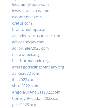
leesfamilyfoods.com
lewis-lewis-cpas.com
eleontennis.com
cyetus.com
bradfordshops.com
almadenranchsanjose.com
advocatevijay.com
adlibilimler2023.com
naswwebed.org
balithut-manado.org
alteregotradingcompany.org
aprce2022.com
ibie2022.com
sbcc-2022.com
AngolaOilAndGas2022.com
Convoy4Freedom2022.com
grur2023.org