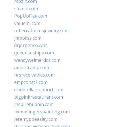
mpzin.com
stcreal.com
PopUpFlea.com
valueml.com
rebeccatorresjewelry.com
jmpbliss.com
drjorgerico.com
queensushipa.com
wendyweimerdds.com
ameri-camp.com
hrsreceivables.com
empconst1.com
cinderella-support.com
bigpinkrestaurant.com
inspirehuahin.com
memmingerspainting.com
jeremypbeasley.com
thesandwichdepotcos.com