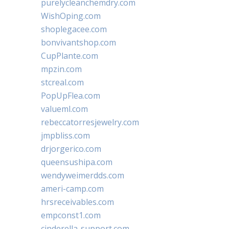
purelycleanchemdry.com
WishOping.com
shoplegacee.com
bonvivantshop.com
CupPlante.com
mpzin.com
stcreal.com
PopUpFlea.com
valueml.com
rebeccatorresjewelry.com
jmpbliss.com
drjorgerico.com
queensushipa.com
wendyweimerdds.com
ameri-camp.com
hrsreceivables.com
empconst1.com
cinderella-support.com