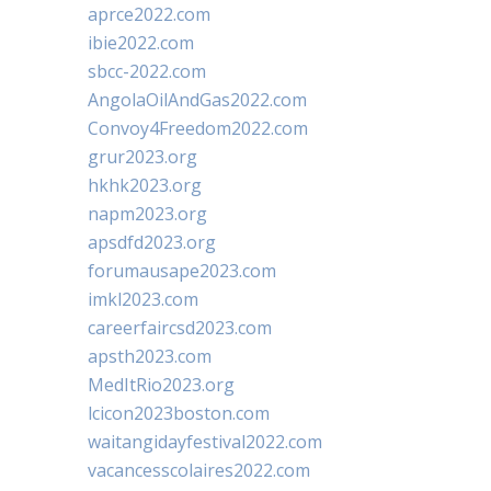
aprce2022.com
ibie2022.com
sbcc-2022.com
AngolaOilAndGas2022.com
Convoy4Freedom2022.com
grur2023.org
hkhk2023.org
napm2023.org
apsdfd2023.org
forumausape2023.com
imkl2023.com
careerfaircsd2023.com
apsth2023.com
MedItRio2023.org
lcicon2023boston.com
waitangidayfestival2022.com
vacancesscolaires2022.com