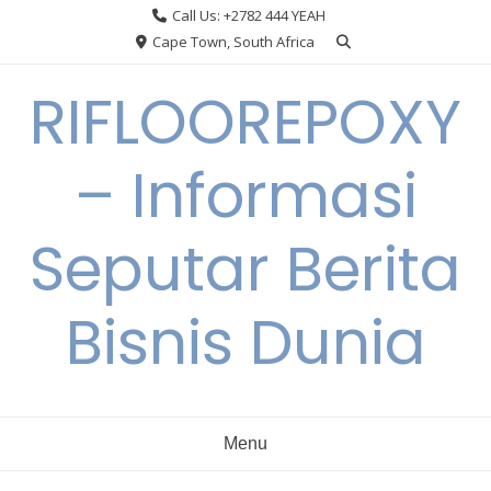
Skip
Call Us: +2782 444 YEAH
to
Cape Town, South Africa
content
RIFLOOREPOXY
– Informasi
Seputar Berita
Bisnis Dunia
Menu