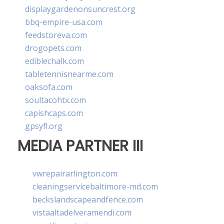
displaygardenonsuncrest.org
bbq-empire-usa.com
feedstoreva.com
drogopets.com
ediblechalk.com
tabletennisnearme.com
oaksofa.com
soultacohtx.com
capishcaps.com
gpsyfl.org
MEDIA PARTNER III
vwrepairarlington.com
cleaningservicebaltimore-md.com
beckslandscapeandfence.com
vistaaltadelveramendi.com