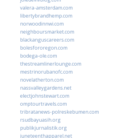
valera-amsterdam.com
libertybrandhemp.com
norwoodinnwi.com
neighboursmarket.com
blackanguscareers.com
bolesfororegon.com
bodega-ole.com
thestreamlinerlounge.com
mestrinorubanofc.com
novelatherton.com
nassvalleygardens.net
electjohnstewart.com
omptourtravels.com
tribratanews-polreskebumen.com
rsudbayuasih.org
publikjurnalistik.org
juneteenthapparel.net