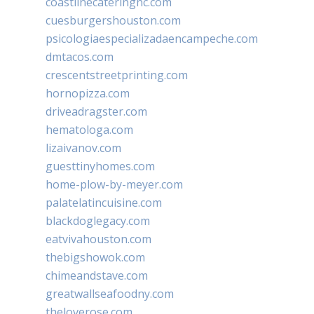
coastlinecateringnc.com
cuesburgershouston.com
psicologiaespecializadaencampeche.com
dmtacos.com
crescentstreetprinting.com
hornopizza.com
driveadragster.com
hematologa.com
lizaivanov.com
guesttinyhomes.com
home-plow-by-meyer.com
palatelatincuisine.com
blackdoglegacy.com
eatvivahouston.com
thebigshowok.com
chimeandstave.com
greatwallseafoodny.com
theloverose.com