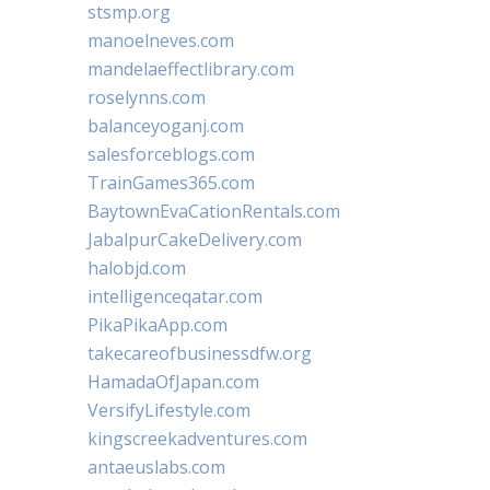
stsmp.org
manoelneves.com
mandelaeffectlibrary.com
roselynns.com
balanceyoganj.com
salesforceblogs.com
TrainGames365.com
BaytownEvaCationRentals.com
JabalpurCakeDelivery.com
halobjd.com
intelligenceqatar.com
PikaPikaApp.com
takecareofbusinessdfw.org
HamadaOfJapan.com
VersifyLifestyle.com
kingscreekadventures.com
antaeuslabs.com