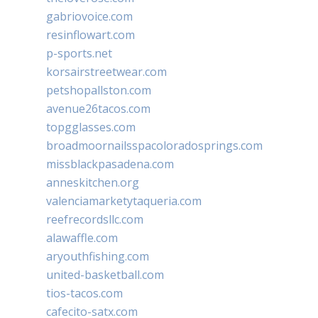
gabriovoice.com
resinflowart.com
p-sports.net
korsairstreetwear.com
petshopallston.com
avenue26tacos.com
topgglasses.com
broadmoornailsspacoloradosprings.com
missblackpasadena.com
anneskitchen.org
valenciamarketytaqueria.com
reefrecordsllc.com
alawaffle.com
aryouthfishing.com
united-basketball.com
tios-tacos.com
cafecito-satx.com