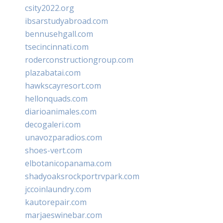
csity2022.org
ibsarstudyabroad.com
bennusehgall.com
tsecincinnati.com
roderconstructiongroup.com
plazabatai.com
hawkscayresort.com
hellonquads.com
diarioanimales.com
decogaleri.com
unavozparadios.com
shoes-vert.com
elbotanicopanama.com
shadyoaksrockportrvpark.com
jccoinlaundry.com
kautorepair.com
marjaeswinebar.com