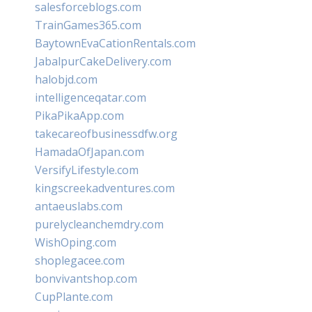
salesforceblogs.com
TrainGames365.com
BaytownEvaCationRentals.com
JabalpurCakeDelivery.com
halobjd.com
intelligenceqatar.com
PikaPikaApp.com
takecareofbusinessdfw.org
HamadaOfJapan.com
VersifyLifestyle.com
kingscreekadventures.com
antaeuslabs.com
purelycleanchemdry.com
WishOping.com
shoplegacee.com
bonvivantshop.com
CupPlante.com