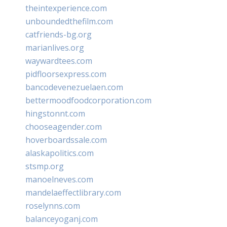
theintexperience.com
unboundedthefilm.com
catfriends-bg.org
marianlives.org
waywardtees.com
pidfloorsexpress.com
bancodevenezuelaen.com
bettermoodfoodcorporation.com
hingstonnt.com
chooseagender.com
hoverboardssale.com
alaskapolitics.com
stsmp.org
manoelneves.com
mandelaeffectlibrary.com
roselynns.com
balanceyoganj.com