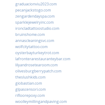
graduacionviu2023.com
pecanjackstogo.com
zengardendayspa.com
sparklejewelryinc.com
ironcladtattoostudio.com
bruinshome.com
annascleaningsvc.com
wolfcitytattoo.com
oysterbayturkeytrot.com
lafronterarestauranteybar.com
lilyandrosetearoom.com
olivesburgberrypatch.com
theslushkids.com
giobastian.com
glpascensori.com
rifloorepoxy.com
woolleymillingandpaving.com