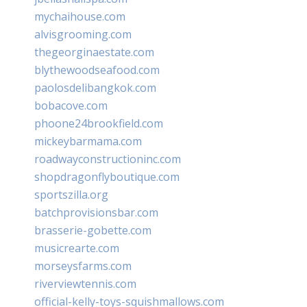
mychaihouse.com
alvisgrooming.com
thegeorginaestate.com
blythewoodseafood.com
paolosdelibangkok.com
bobacove.com
phoone24brookfield.com
mickeybarmama.com
roadwayconstructioninc.com
shopdragonflyboutique.com
sportszilla.org
batchprovisionsbar.com
brasserie-gobette.com
musicrearte.com
morseysfarms.com
riverviewtennis.com
official-kelly-toys-squishmallows.com