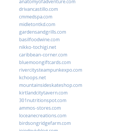
anatomyofadventure.com
drivancastillo.com
cmmedspa.com
midletontkd.com
gardensandgrills.com
basilfoodwine.com
nikko-tochigi.net
caribbean-corner.com
bluemoongiftcards.com
rivercitysteampunkexpo.com
kchoops.net
mountainsideskateshop.com
kirtlandcitytavern.com
301nutritionspot.com
ammos-stores.com
loceanecreations.com
birdsongridgefarm.com
joiedevivblog.com