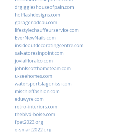
drgiggleshouseofpain.com
hotflashdesigns.com
garagenadeau.com
lifestylechauffeurservice.com
EverNewNails.com
insideoutdecoratingcentre.com
salvatoresinpoint.com
jovialfloralco.com
johnlscotthometeam.com
u-seehomes.com
watersportslagonissi.com
mischieffashion.com
eduwyre.com
retro-interiors.com
theblvd-boise.com
fpet2023.org
e-smart2022.org