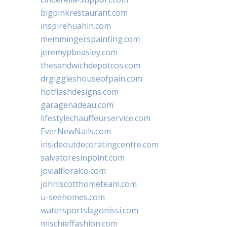
bigpinkrestaurant.com
inspirehuahin.com
memmingerspainting.com
jeremypbeasley.com
thesandwichdepotcos.com
drgiggleshouseofpain.com
hotflashdesigns.com
garagenadeau.com
lifestylechauffeurservice.com
EverNewNails.com
insideoutdecoratingcentre.com
salvatoresinpoint.com
jovialfloralco.com
johnlscotthometeam.com
u-seehomes.com
watersportslagonissi.com
mischieffashion.com