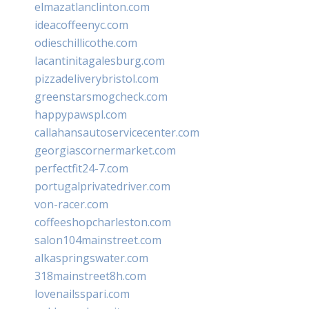
elmazatlanclinton.com
ideacoffeenyc.com
odieschillicothe.com
lacantinitagalesburg.com
pizzadeliverybristol.com
greenstarsmogcheck.com
happypawspl.com
callahansautoservicecenter.com
georgiascornermarket.com
perfectfit24-7.com
portugalprivatedriver.com
von-racer.com
coffeeshopcharleston.com
salon104mainstreet.com
alkaspringswater.com
318mainstreet8h.com
lovenailsspari.com