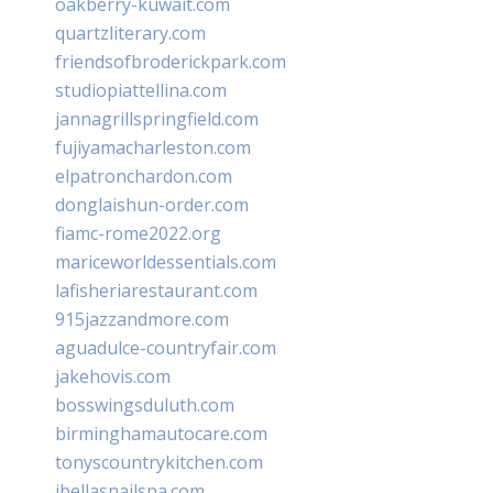
oakberry-kuwait.com
quartzliterary.com
friendsofbroderickpark.com
studiopiattellina.com
jannagrillspringfield.com
fujiyamacharleston.com
elpatronchardon.com
donglaishun-order.com
fiamc-rome2022.org
mariceworldessentials.com
lafisheriarestaurant.com
915jazzandmore.com
aguadulce-countryfair.com
jakehovis.com
bosswingsduluth.com
birminghamautocare.com
tonyscountrykitchen.com
jbellasnailspa.com