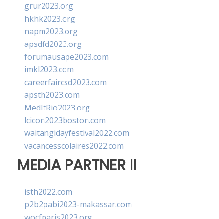
grur2023.org
hkhk2023.org
napm2023.org
apsdfd2023.org
forumausape2023.com
imkl2023.com
careerfaircsd2023.com
apsth2023.com
MedItRio2023.org
lcicon2023boston.com
waitangidayfestival2022.com
vacancesscolaires2022.com
MEDIA PARTNER II
isth2022.com
p2b2pabi2023-makassar.com
wocfparis2023.org