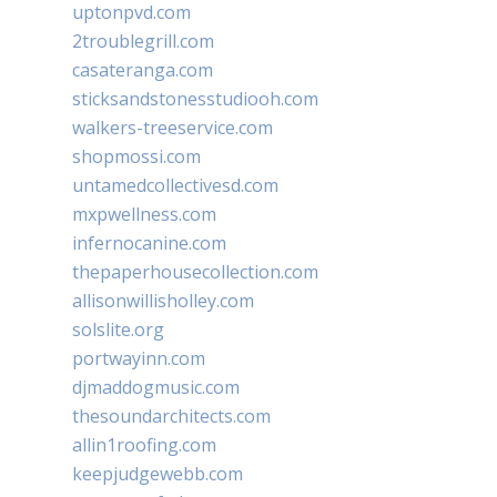
uptonpvd.com
2troublegrill.com
casateranga.com
sticksandstonesstudiooh.com
walkers-treeservice.com
shopmossi.com
untamedcollectivesd.com
mxpwellness.com
infernocanine.com
thepaperhousecollection.com
allisonwillisholley.com
solslite.org
portwayinn.com
djmaddogmusic.com
thesoundarchitects.com
allin1roofing.com
keepjudgewebb.com