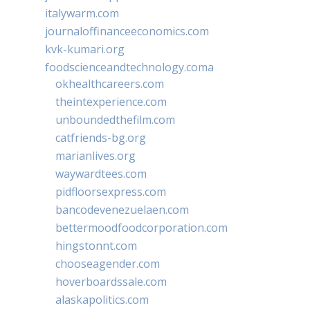
italywarm.com
journaloffinanceeconomics.com
kvk-kumari.org
foodscienceandtechnology.coma
okhealthcareers.com
theintexperience.com
unboundedthefilm.com
catfriends-bg.org
marianlives.org
waywardtees.com
pidfloorsexpress.com
bancodevenezuelaen.com
bettermoodfoodcorporation.com
hingstonnt.com
chooseagender.com
hoverboardssale.com
alaskapolitics.com