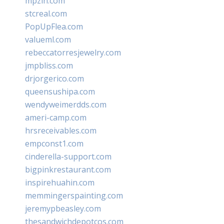
mpzin.com
stcreal.com
PopUpFlea.com
valueml.com
rebeccatorresjewelry.com
jmpbliss.com
drjorgerico.com
queensushipa.com
wendyweimerdds.com
ameri-camp.com
hrsreceivables.com
empconst1.com
cinderella-support.com
bigpinkrestaurant.com
inspirehuahin.com
memmingerspainting.com
jeremypbeasley.com
thesandwichdepotcos.com