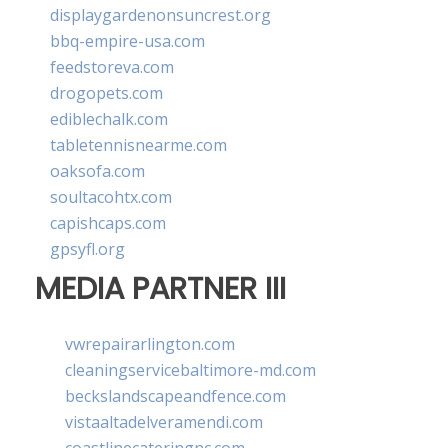
displaygardenonsuncrest.org
bbq-empire-usa.com
feedstoreva.com
drogopets.com
ediblechalk.com
tabletennisnearme.com
oaksofa.com
soultacohtx.com
capishcaps.com
gpsyfl.org
MEDIA PARTNER III
vwrepairarlington.com
cleaningservicebaltimore-md.com
beckslandscapeandfence.com
vistaaltadelveramendi.com
coastlinecateringnc.com