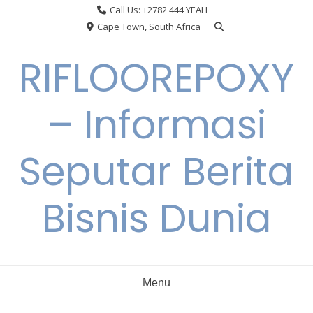
Skip
Call Us: +2782 444 YEAH
to
Cape Town, South Africa
content
RIFLOOREPOXY
– Informasi
Seputar Berita
Bisnis Dunia
Menu