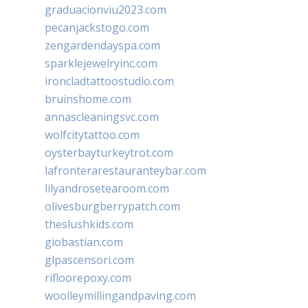
graduacionviu2023.com
pecanjackstogo.com
zengardendayspa.com
sparklejewelryinc.com
ironcladtattoostudio.com
bruinshome.com
annascleaningsvc.com
wolfcitytattoo.com
oysterbayturkeytrot.com
lafronterarestauranteybar.com
lilyandrosetearoom.com
olivesburgberrypatch.com
theslushkids.com
giobastian.com
glpascensori.com
rifloorepoxy.com
woolleymillingandpaving.com