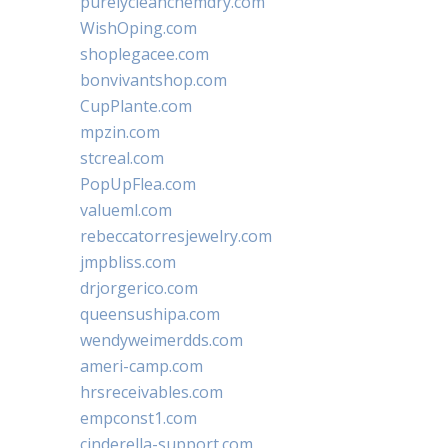
purelycleanchemdry.com
WishOping.com
shoplegacee.com
bonvivantshop.com
CupPlante.com
mpzin.com
stcreal.com
PopUpFlea.com
valueml.com
rebeccatorresjewelry.com
jmpbliss.com
drjorgerico.com
queensushipa.com
wendyweimerdds.com
ameri-camp.com
hrsreceivables.com
empconst1.com
cinderella-support.com