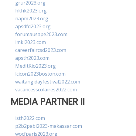
grur2023.org
hkhk2023.org
napm2023.org
apsdfd2023.org
forumausape2023.com
imkl2023.com
careerfaircsd2023.com
apsth2023.com
MedItRio2023.org
lcicon2023boston.com
waitangidayfestival2022.com
vacancesscolaires2022.com
MEDIA PARTNER II
isth2022.com
p2b2pabi2023-makassar.com
wocfparis2023.org