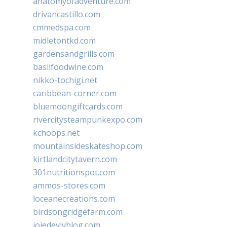
anatomyofadventure.com
drivancastillo.com
cmmedspa.com
midletontkd.com
gardensandgrills.com
basilfoodwine.com
nikko-tochigi.net
caribbean-corner.com
bluemoongiftcards.com
rivercitysteampunkexpo.com
kchoops.net
mountainsideskateshop.com
kirtlandcitytavern.com
301nutritionspot.com
ammos-stores.com
loceanecreations.com
birdsongridgefarm.com
joiedevivblog.com