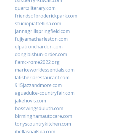
oakberry-kuwait.com
quartzliterary.com
friendsofbroderickpark.com
studiopiattellina.com
jannagrillspringfield.com
fujiyamacharleston.com
elpatronchardon.com
donglaishun-order.com
fiamc-rome2022.org
mariceworldessentials.com
lafisheriarestaurant.com
915jazzandmore.com
aguadulce-countryfair.com
jakehovis.com
bosswingsduluth.com
birminghamautocare.com
tonyscountrykitchen.com
jbellasnailspa.com