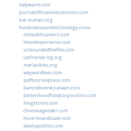
italywarm.com
journaloffinanceeconomics.com
kvk-kumari.org
foodscienceandtechnology.coma
okhealthcareers.com
theintexperience.com
unboundedthefilm.com
catfriends-bg.org
marianlives.org
waywardtees.com
pidfloorsexpress.com
bancodevenezuelaen.com
bettermoodfoodcorporation.com
hingstonnt.com
chooseagender.com
hoverboardssale.com
alaskapolitics.com