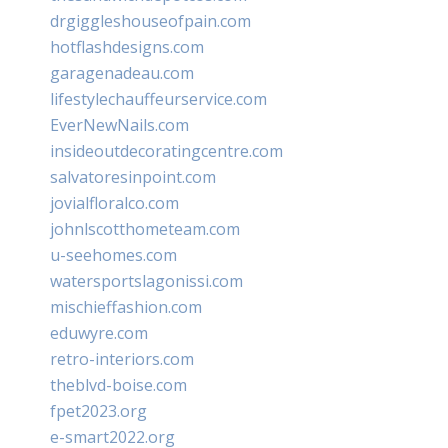
drgiggleshouseofpain.com
hotflashdesigns.com
garagenadeau.com
lifestylechauffeurservice.com
EverNewNails.com
insideoutdecoratingcentre.com
salvatoresinpoint.com
jovialfloralco.com
johnlscotthometeam.com
u-seehomes.com
watersportslagonissi.com
mischieffashion.com
eduwyre.com
retro-interiors.com
theblvd-boise.com
fpet2023.org
e-smart2022.org