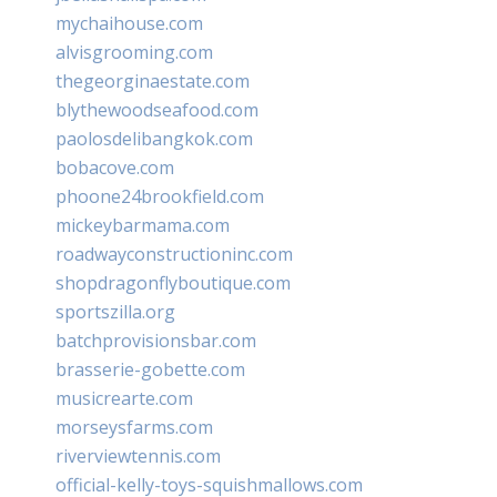
mychaihouse.com
alvisgrooming.com
thegeorginaestate.com
blythewoodseafood.com
paolosdelibangkok.com
bobacove.com
phoone24brookfield.com
mickeybarmama.com
roadwayconstructioninc.com
shopdragonflyboutique.com
sportszilla.org
batchprovisionsbar.com
brasserie-gobette.com
musicrearte.com
morseysfarms.com
riverviewtennis.com
official-kelly-toys-squishmallows.com