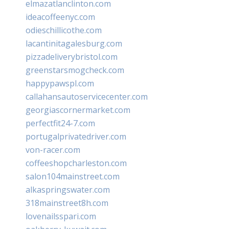
elmazatlanclinton.com
ideacoffeenyc.com
odieschillicothe.com
lacantinitagalesburg.com
pizzadeliverybristol.com
greenstarsmogcheck.com
happypawspl.com
callahansautoservicecenter.com
georgiascornermarket.com
perfectfit24-7.com
portugalprivatedriver.com
von-racer.com
coffeeshopcharleston.com
salon104mainstreet.com
alkaspringswater.com
318mainstreet8h.com
lovenailsspari.com