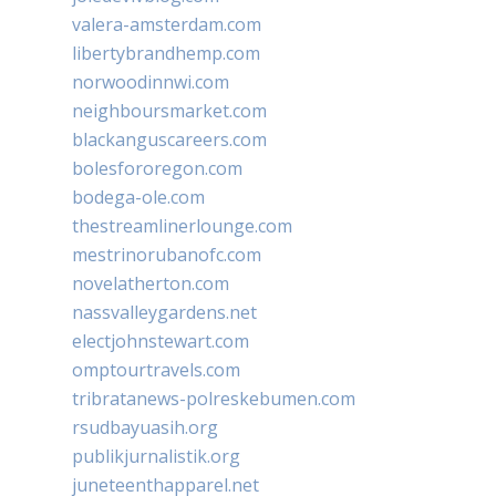
valera-amsterdam.com
libertybrandhemp.com
norwoodinnwi.com
neighboursmarket.com
blackanguscareers.com
bolesfororegon.com
bodega-ole.com
thestreamlinerlounge.com
mestrinorubanofc.com
novelatherton.com
nassvalleygardens.net
electjohnstewart.com
omptourtravels.com
tribratanews-polreskebumen.com
rsudbayuasih.org
publikjurnalistik.org
juneteenthapparel.net