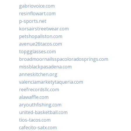
gabriovoice.com
resinflowart.com
p-sports.net
korsairstreetwear.com
petshopallston.com
avenue26tacos.com
topgglasses.com
broadmoornailsspacoloradosprings.com
missblackpasadena.com
anneskitchen.org
valenciamarketytaqueria.com
reefrecordsllc.com
alawaffle.com
aryouthfishing.com
united-basketball.com
tios-tacos.com
cafecito-satx.com