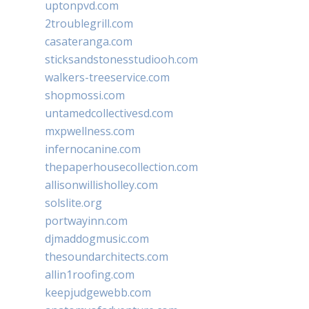
uptonpvd.com
2troublegrill.com
casateranga.com
sticksandstonesstudiooh.com
walkers-treeservice.com
shopmossi.com
untamedcollectivesd.com
mxpwellness.com
infernocanine.com
thepaperhousecollection.com
allisonwillisholley.com
solslite.org
portwayinn.com
djmaddogmusic.com
thesoundarchitects.com
allin1roofing.com
keepjudgewebb.com