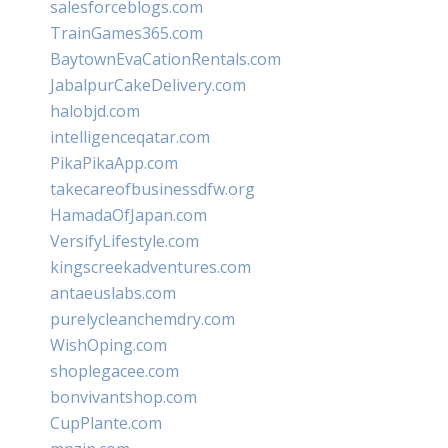
salesforceblogs.com
TrainGames365.com
BaytownEvaCationRentals.com
JabalpurCakeDelivery.com
halobjd.com
intelligenceqatar.com
PikaPikaApp.com
takecareofbusinessdfw.org
HamadaOfJapan.com
VersifyLifestyle.com
kingscreekadventures.com
antaeuslabs.com
purelycleanchemdry.com
WishOping.com
shoplegacee.com
bonvivantshop.com
CupPlante.com