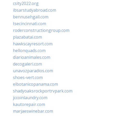
csity2022.org
ibsarstudyabroad.com
bennusehgall.com
tsecincinnati.com
roderconstructiongroup.com
plazabatai.com
hawkscayresort.com
hellonquads.com
diarioanimales.com
decogaleri.com
unavozparadios.com
shoes-vert.com
elbotanicopanama.com
shadyoaksrockportrvpark.com
jccoinlaundry.com
kautorepair.com
marjaeswinebar.com