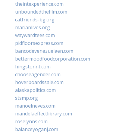
theintexperience.com
unboundedthefilm.com
catfriends-bg.org
marianlives.org
waywardtees.com
pidfloorsexpress.com
bancodevenezuelaen.com
bettermoodfoodcorporation.com
hingstonnt.com
chooseagender.com
hoverboardssale.com
alaskapolitics.com
stsmp.org
manoelneves.com
mandelaeffectlibrary.com
roselynns.com
balanceyoganj.com