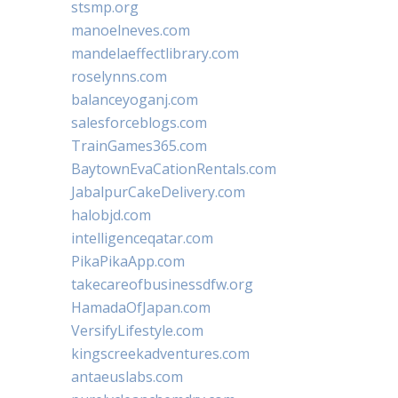
stsmp.org
manoelneves.com
mandelaeffectlibrary.com
roselynns.com
balanceyoganj.com
salesforceblogs.com
TrainGames365.com
BaytownEvaCationRentals.com
JabalpurCakeDelivery.com
halobjd.com
intelligenceqatar.com
PikaPikaApp.com
takecareofbusinessdfw.org
HamadaOfJapan.com
VersifyLifestyle.com
kingscreekadventures.com
antaeuslabs.com