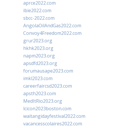
aprce2022.com
ibie2022.com
sbcc-2022.com
AngolaOilAndGas2022.com
Convoy4Freedom2022.com
grur2023.org
hkhk2023.org
napm2023.org
apsdfd2023.org
forumausape2023.com
imkl2023.com
careerfaircsd2023.com
apsth2023.com
MedItRio2023.org
lcicon2023boston.com
waitangidayfestival2022.com
vacancesscolaires2022.com