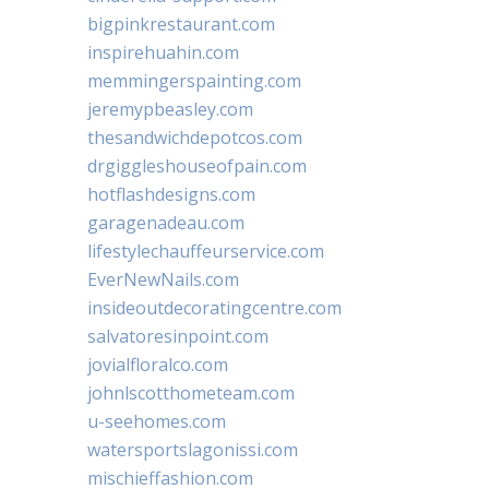
bigpinkrestaurant.com
inspirehuahin.com
memmingerspainting.com
jeremypbeasley.com
thesandwichdepotcos.com
drgiggleshouseofpain.com
hotflashdesigns.com
garagenadeau.com
lifestylechauffeurservice.com
EverNewNails.com
insideoutdecoratingcentre.com
salvatoresinpoint.com
jovialfloralco.com
johnlscotthometeam.com
u-seehomes.com
watersportslagonissi.com
mischieffashion.com