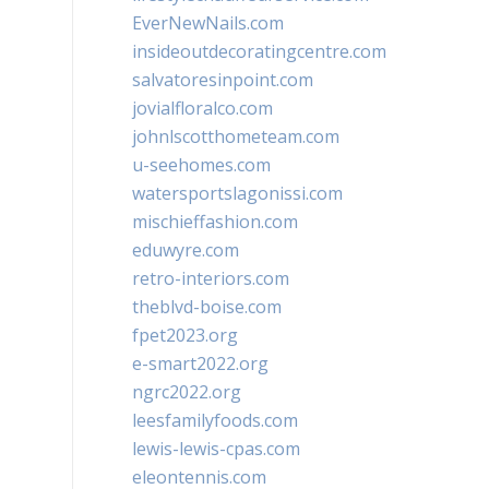
EverNewNails.com
insideoutdecoratingcentre.com
salvatoresinpoint.com
jovialfloralco.com
johnlscotthometeam.com
u-seehomes.com
watersportslagonissi.com
mischieffashion.com
eduwyre.com
retro-interiors.com
theblvd-boise.com
fpet2023.org
e-smart2022.org
ngrc2022.org
leesfamilyfoods.com
lewis-lewis-cpas.com
eleontennis.com