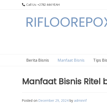
Skip
Call Us: +2782 444 YEAH
to
content
RIFLOOREPOX
Berita Bisnis
Manfaat Bisnis
Tips Bi
Manfaat Bisnis Ritel
Posted on
December 29, 2024
by
adminrif