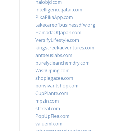
halobjd.com
intelligenceqatar.com
PikaPikaApp.com
takecareofbusinessdfw.org
HamadaOfJapan.com
VersifyLifestyle.com
kingscreekadventures.com
antaeuslabs.com
purelycleanchemdry.com
WishOping.com
shoplegacee.com
bonvivantshop.com
CupPlante.com
mpzin.com
stcreal.com
PopUpFlea.com
valueml.com