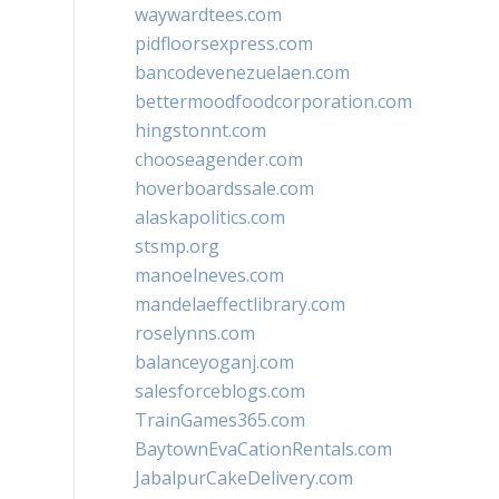
waywardtees.com
pidfloorsexpress.com
bancodevenezuelaen.com
bettermoodfoodcorporation.com
hingstonnt.com
chooseagender.com
hoverboardssale.com
alaskapolitics.com
stsmp.org
manoelneves.com
mandelaeffectlibrary.com
roselynns.com
balanceyoganj.com
salesforceblogs.com
TrainGames365.com
BaytownEvaCationRentals.com
JabalpurCakeDelivery.com