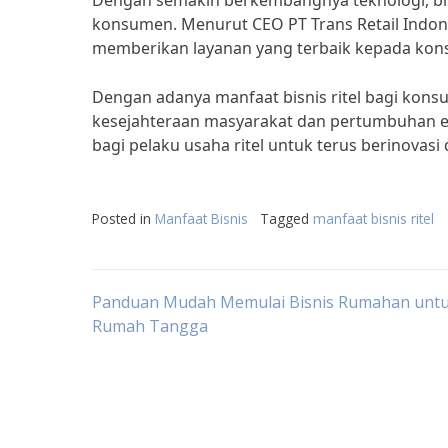
Dengan semakin berkembangnya teknologi, bisn
konsumen. Menurut CEO PT Trans Retail Indones
memberikan layanan yang terbaik kepada konsu
Dengan adanya manfaat bisnis ritel bagi kon
kesejahteraan masyarakat dan pertumbuhan ek
bagi pelaku usaha ritel untuk terus berinova
Posted in
Manfaat Bisnis
Tagged
manfaat bisnis ritel
Post
Panduan Mudah Memulai Bisnis Rumahan untu
Rumah Tangga
navigation