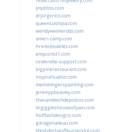
rebeccatorresjewelry.com
jmpbliss.com
drjorgerico.com
queensushipa.com
wendyweimerdds.com
ameri-camp.com
hrsreceivables.com
empconst1.com
cinderella-support.com
bigpinkrestaurant.com
inspirehuahin.com
memmingerspainting.com
jeremypbeasley.com
thesandwichdepotcos.com
drgiggleshouseofpain.com
hotflashdesigns.com
garagenadeau.com
lifestylechauffeurservice.com