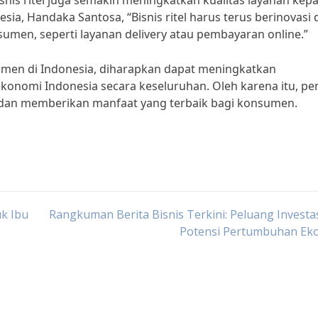
is ritel juga semakin meningkatkan kualitas layanan kep
ia, Handaka Santosa, “Bisnis ritel harus terus berinovasi
men, seperti layanan delivery atau pembayaran online.”
sumen di Indonesia, diharapkan dapat meningkatkan
onomi Indonesia secara keseluruhan. Oleh karena itu, pe
si dan memberikan manfaat yang terbaik bagi konsumen.
k Ibu
Rangkuman Berita Bisnis Terkini: Peluang Investa
Potensi Pertumbuhan Ek