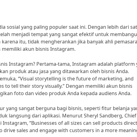
 sosial yang paling populer saat ini. Dengan lebih dari sa
m telah menjadi tempat yang sangat efektif untuk membang
eh karena itu, tidak mengherankan jika banyak ahli pemasar
emiliki akun bisnis Instagram.
snis Instagram? Pertama-tama, Instagram adalah platform
kan produk atau jasa yang ditawarkan oleh bisnis Anda.
emuka, “Visual storytelling is the future of marketing, and
 to tell their story visually.” Dengan memiliki akun bisnis
kan foto dan video produk Anda kepada audiens Anda.
ur yang sangat berguna bagi bisnis, seperti fitur belanja y
langsung dari aplikasi. Menurut Sheryl Sandberg, Chief
Instagram, “Businesses of all sizes can sell products direct
 to drive sales and engage with customers in a more meanin