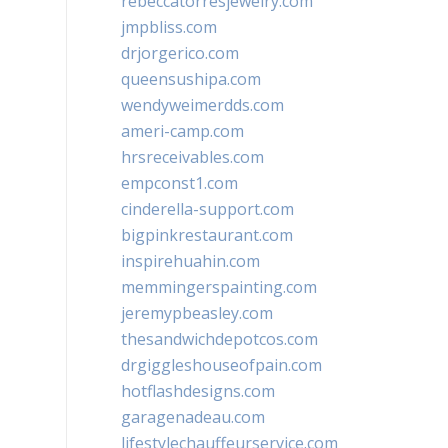
rebeccatorresjewelry.com
jmpbliss.com
drjorgerico.com
queensushipa.com
wendyweimerdds.com
ameri-camp.com
hrsreceivables.com
empconst1.com
cinderella-support.com
bigpinkrestaurant.com
inspirehuahin.com
memmingerspainting.com
jeremypbeasley.com
thesandwichdepotcos.com
drgiggleshouseofpain.com
hotflashdesigns.com
garagenadeau.com
lifestylechauffeurservice.com