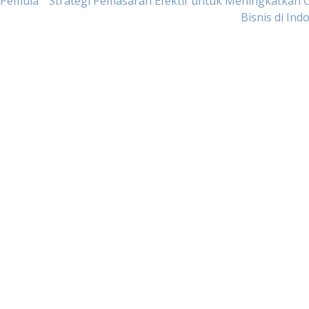
 Pemula
Strategi Pemasaran Efektif untuk Meningkatkan
Bisnis di Ind