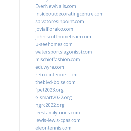
EverNewNails.com
insideoutdecoratingcentre.com
salvatoresinpoint.com
jovialfloralco.com
johnlscotthometeam.com
u-seehomes.com
watersportslagonissi.com
mischieffashion.com
eduwyre.com
retro-interiors.com
theblvd-boise.com
fpet2023.org
e-smart2022.org
ngrc2022.org
leesfamilyfoods.com
lewis-lewis-cpas.com
eleontennis.com