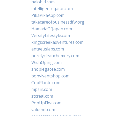
halobjd.com
intelligenceqatar.com
PikaPikaApp.com
takecareofbusinessdfw.org
HamadaOfJapan.com
VersifyLifestyle.com
kingscreekadventures.com
antaeuslabs.com
purelycleanchemdry.com
WishOping.com
shoplegacee.com
bonvivantshop.com
CupPlante.com
mpzin.com
stcreal.com
PopUpFlea.com
valueml.com