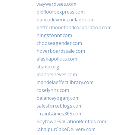
waywardtees.com
pidfloorsexpress.com
bancodevenezuelaen.com
bettermoodfoodcorporation.com
hingstonnt.com
chooseagender.com
hoverboardssale.com
alaskapolitics.com
stsmp.org
manoelneves.com
mandelaeffectlibrary.com
roselynns.com
balanceyoganj.com
salesforceblogs.com
TrainGames365.com
BaytownEvaCationRentals.com
JabalpurCakeDelivery.com