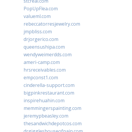
stcreal.com
PopUpFlea.com
valueml.com
rebeccatorresjewelry.com
jmpbliss.com
drjorgerico.com
queensushipa.com
wendyweimerdds.com
ameri-camp.com
hrsreceivables.com
empconst1.com
cinderella-support.com
bigpinkrestaurant.com
inspirehuahin.com
memmingerspainting.com
jeremypbeasley.com
thesandwichdepotcos.com
drgiggleshouseofpain.com