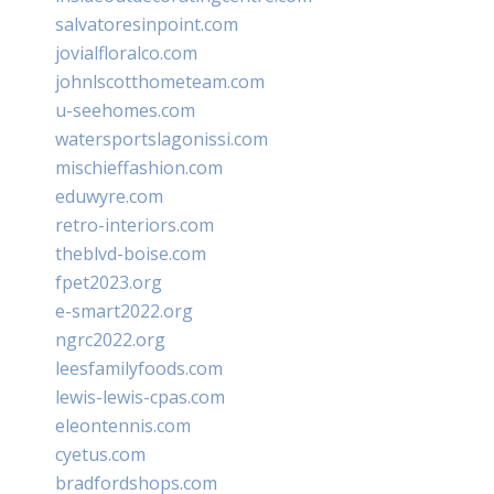
salvatoresinpoint.com
jovialfloralco.com
johnlscotthometeam.com
u-seehomes.com
watersportslagonissi.com
mischieffashion.com
eduwyre.com
retro-interiors.com
theblvd-boise.com
fpet2023.org
e-smart2022.org
ngrc2022.org
leesfamilyfoods.com
lewis-lewis-cpas.com
eleontennis.com
cyetus.com
bradfordshops.com