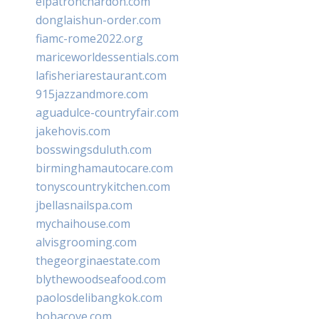
elpatronchardon.com
donglaishun-order.com
fiamc-rome2022.org
mariceworldessentials.com
lafisheriarestaurant.com
915jazzandmore.com
aguadulce-countryfair.com
jakehovis.com
bosswingsduluth.com
birminghamautocare.com
tonyscountrykitchen.com
jbellasnailspa.com
mychaihouse.com
alvisgrooming.com
thegeorginaestate.com
blythewoodseafood.com
paolosdelibangkok.com
bobacove.com