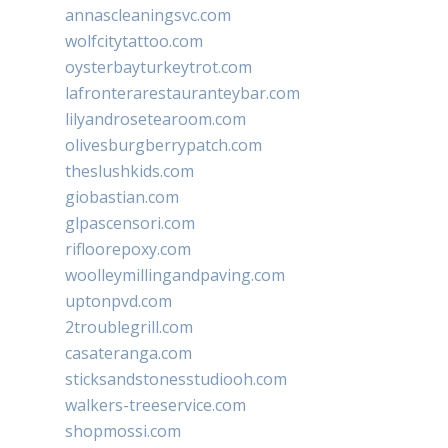
annascleaningsvc.com
wolfcitytattoo.com
oysterbayturkeytrot.com
lafronterarestauranteybar.com
lilyandrosetearoom.com
olivesburgberrypatch.com
theslushkids.com
giobastian.com
glpascensori.com
rifloorepoxy.com
woolleymillingandpaving.com
uptonpvd.com
2troublegrill.com
casateranga.com
sticksandstonesstudiooh.com
walkers-treeservice.com
shopmossi.com