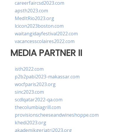
careerfaircsd2023.com
apsth2023.com
MedItRio2023.org
lcicon2023boston.com
waitangidayfestival2022.com
vacancesscolaires2022.com
MEDIA PARTNER II
isth2022.com
p2b2pabi2023-makassar.com
wocfparis2023.org
sinc2023.com
scdlqatar2022-qa.com
thecolumbiagrill.com
provisionscheeseandwineshoppe.com
khedi2023.org
akademikgeriatri2023.org