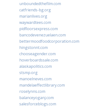
unboundedthefilm.com
catfriends-bg.org
marianlives.org
waywardtees.com
pidfloorsexpress.com
bancodevenezuelaen.com
bettermoodfoodcorporation.com
hingstonnt.com
chooseagender.com
hoverboardssale.com
alaskapolitics.com
stsmp.org
manoelneves.com
mandelaeffectlibrary.com
roselynns.com
balanceyoganj.com
salesforceblogs.com