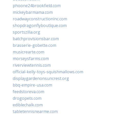
phoone24brookfield.com
mickeybarmama.com
roadwayconstructioninc.com
shopdragonflyboutique.com
sportszilla.org
batchprovisionsbar.com
brasserie-gobette.com
musicrearte.com
morseysfarms.com
riverviewtennis.com
official-kelly-toys-squishmallows.com
displaygardenonsuncrest.org
bbq-empire-usa.com
feedstoreva.com
drogopets.com
ediblechalk.com
tabletennisnearme.com