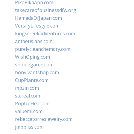
PikaPikaApp.com
takecareofbusinessdfw.org
HamadaOfJapan.com
VersifyLifestyle.com
kingscreekadventures.com
antaeuslabs.com
purelycleanchemdry.com
WishOping.com
shoplegacee.com
bonvivantshop.com
CupPlante.com
mpzin.com
stcreal.com
PopUpFlea.com
valueml.com
rebeccatorresjewelry.com
jmpbliss.com