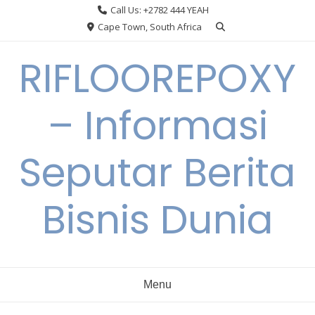
Skip
Call Us: +2782 444 YEAH
to
Cape Town, South Africa
content
RIFLOOREPOXY
– Informasi
Seputar Berita
Bisnis Dunia
Menu