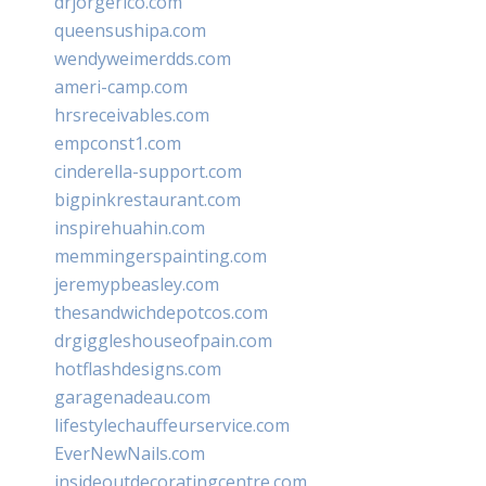
drjorgerico.com
queensushipa.com
wendyweimerdds.com
ameri-camp.com
hrsreceivables.com
empconst1.com
cinderella-support.com
bigpinkrestaurant.com
inspirehuahin.com
memmingerspainting.com
jeremypbeasley.com
thesandwichdepotcos.com
drgiggleshouseofpain.com
hotflashdesigns.com
garagenadeau.com
lifestylechauffeurservice.com
EverNewNails.com
insideoutdecoratingcentre.com