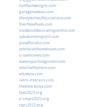
hotflashdesigns.com
garagenadeau.com
lifestylechauffeurservice.com
EverNewNails.com
insideoutdecoratingcentre.com
salvatoresinpoint.com
jovialfloralco.com
johnlscotthometeam.com
u-seehomes.com
watersportslagonissi.com
mischieffashion.com
eduwyre.com
retro-interiors.com
theblvd-boise.com
fpet2023.org
e-smart2022.org
ngrc2022.org