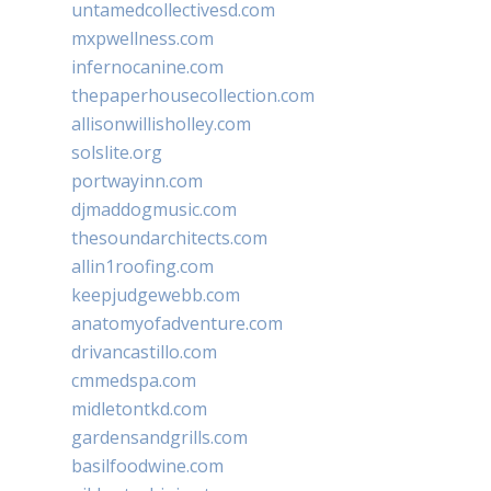
untamedcollectivesd.com
mxpwellness.com
infernocanine.com
thepaperhousecollection.com
allisonwillisholley.com
solslite.org
portwayinn.com
djmaddogmusic.com
thesoundarchitects.com
allin1roofing.com
keepjudgewebb.com
anatomyofadventure.com
drivancastillo.com
cmmedspa.com
midletontkd.com
gardensandgrills.com
basilfoodwine.com