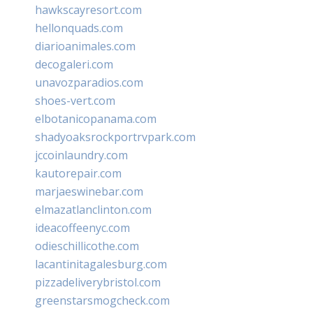
hawkscayresort.com
hellonquads.com
diarioanimales.com
decogaleri.com
unavozparadios.com
shoes-vert.com
elbotanicopanama.com
shadyoaksrockportrvpark.com
jccoinlaundry.com
kautorepair.com
marjaeswinebar.com
elmazatlanclinton.com
ideacoffeenyc.com
odieschillicothe.com
lacantinitagalesburg.com
pizzadeliverybristol.com
greenstarsmogcheck.com