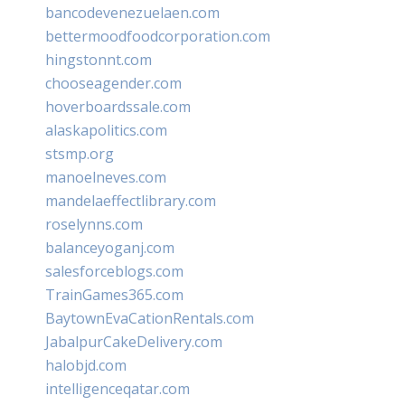
bancodevenezuelaen.com
bettermoodfoodcorporation.com
hingstonnt.com
chooseagender.com
hoverboardssale.com
alaskapolitics.com
stsmp.org
manoelneves.com
mandelaeffectlibrary.com
roselynns.com
balanceyoganj.com
salesforceblogs.com
TrainGames365.com
BaytownEvaCationRentals.com
JabalpurCakeDelivery.com
halobjd.com
intelligenceqatar.com