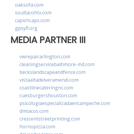
oaksofa.com
soultacohtx.com
capishcaps.com
gpsyfl.org
MEDIA PARTNER III
vwrepairarlington.com
cleaningservicebaltimore-md.com
beckslandscapeandfence.com
vistaaltadelveramendi.com
coastlinecateringnc.com
cuesburgershouston.com
psicologiaespecializadaencampeche.com
dmtacos.com
crescentstreetprinting.com
hornopizza.com