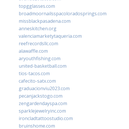
topgglasses.com
broadmoornailsspacoloradosprings.com
missblackpasadena.com
anneskitchen.org
valenciamarketytaqueria.com
reefrecordsllc.com
alawaffle.com
aryouthfishing.com
united-basketball.com
tios-tacos.com
cafecito-satx.com
graduacionviu2023.com
pecanjackstogo.com
zengardendayspa.com
sparklejewelryinc.com
ironcladtattoostudio.com
bruinshome.com