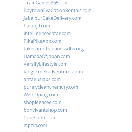
TrainGames365.com
BaytownEvaCationRentals.com
JabalpurCakeDelivery.com
halobjd.com
intelligenceqatar.com
PikaPikaApp.com
takecareofbusinessdfw.org
HamadaOfJapan.com
VersifyLifestyle.com
kingscreekadventures.com
antaeuslabs.com
purelycleanchemdry.com
WishOping.com
shoplegacee.com
bonvivantshop.com
CupPlante.com
mpzin.com