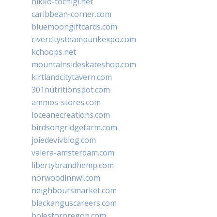
nikko-tochigi.net
caribbean-corner.com
bluemoongiftcards.com
rivercitysteampunkexpo.com
kchoops.net
mountainsideskateshop.com
kirtlandcitytavern.com
301nutritionspot.com
ammos-stores.com
loceanecreations.com
birdsongridgefarm.com
joiedevivblog.com
valera-amsterdam.com
libertybrandhemp.com
norwoodinnwi.com
neighboursmarket.com
blackanguscareers.com
bolesfororegon.com