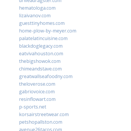
driveadragster.com
hematologa.com
lizaivanov.com
guesttinyhomes.com
home-plow-by-meyer.com
palatelatincuisine.com
blackdoglegacy.com
eatvivahouston.com
thebigshowok.com
chimeandstave.com
greatwallseafoodny.com
theloverose.com
gabriovoice.com
resinflowart.com
p-sports.net
korsairstreetwear.com
petshopallston.com
avenue26tacos.com