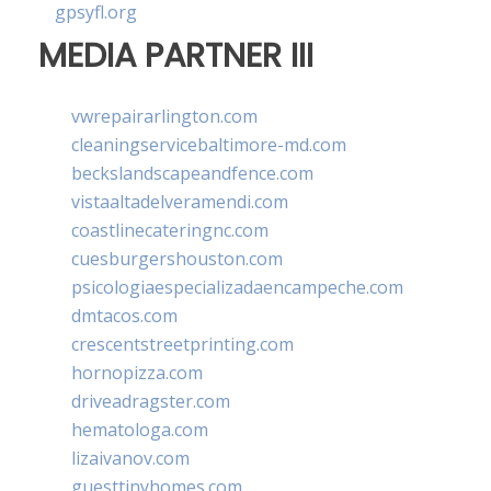
gpsyfl.org
MEDIA PARTNER III
vwrepairarlington.com
cleaningservicebaltimore-md.com
beckslandscapeandfence.com
vistaaltadelveramendi.com
coastlinecateringnc.com
cuesburgershouston.com
psicologiaespecializadaencampeche.com
dmtacos.com
crescentstreetprinting.com
hornopizza.com
driveadragster.com
hematologa.com
lizaivanov.com
guesttinyhomes.com