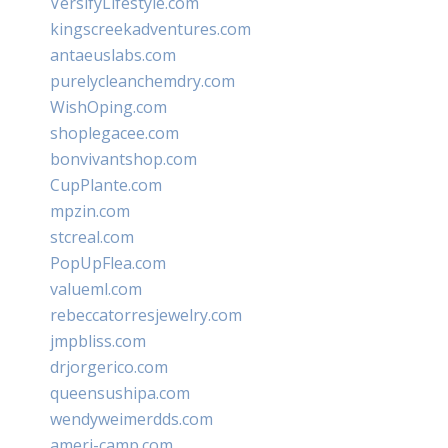
VersifyLifestyle.com
kingscreekadventures.com
antaeuslabs.com
purelycleanchemdry.com
WishOping.com
shoplegacee.com
bonvivantshop.com
CupPlante.com
mpzin.com
stcreal.com
PopUpFlea.com
valueml.com
rebeccatorresjewelry.com
jmpbliss.com
drjorgerico.com
queensushipa.com
wendyweimerdds.com
ameri-camp.com