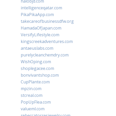
halobjd.com
intelligenceqatar.com
PikaPikaApp.com
takecareofbusinessdfw.org
HamadaOfJapan.com
VersifyLifestyle.com
kingscreekadventures.com
antaeuslabs.com
purelycleanchemdry.com
WishOping.com
shoplegacee.com
bonvivantshop.com
CupPlante.com
mpzin.com
stcreal.com
PopUpFlea.com
valueml.com
rebeccatorresjewelry.com