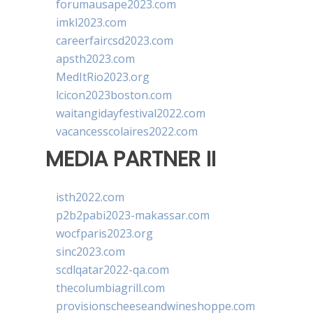
forumausape2023.com
imkl2023.com
careerfaircsd2023.com
apsth2023.com
MedItRio2023.org
lcicon2023boston.com
waitangidayfestival2022.com
vacancesscolaires2022.com
MEDIA PARTNER II
isth2022.com
p2b2pabi2023-makassar.com
wocfparis2023.org
sinc2023.com
scdlqatar2022-qa.com
thecolumbiagrill.com
provisionscheeseandwineshoppe.com