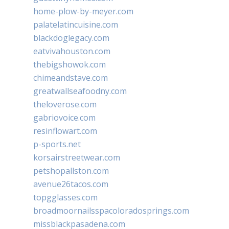
home-plow-by-meyer.com
palatelatincuisine.com
blackdoglegacy.com
eatvivahouston.com
thebigshowok.com
chimeandstave.com
greatwallseafoodny.com
theloverose.com
gabriovoice.com
resinflowart.com
p-sports.net
korsairstreetwear.com
petshopallston.com
avenue26tacos.com
topgglasses.com
broadmoornailsspacoloradosprings.com
missblackpasadena.com