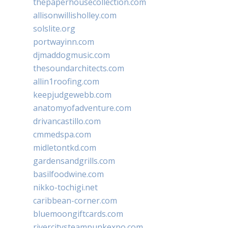
thepaperhousecollection.com
allisonwillisholley.com
solslite.org
portwayinn.com
djmaddogmusic.com
thesoundarchitects.com
allin1roofing.com
keepjudgewebb.com
anatomyofadventure.com
drivancastillo.com
cmmedspa.com
midletontkd.com
gardensandgrills.com
basilfoodwine.com
nikko-tochigi.net
caribbean-corner.com
bluemoongiftcards.com
rivercitysteampunkexpo.com