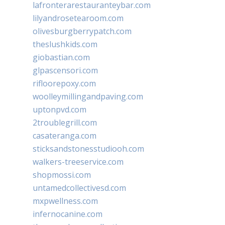
lafronterarestauranteybar.com
lilyandrosetearoom.com
olivesburgberrypatch.com
theslushkids.com
giobastian.com
glpascensori.com
rifloorepoxy.com
woolleymillingandpaving.com
uptonpvd.com
2troublegrill.com
casateranga.com
sticksandstonesstudiooh.com
walkers-treeservice.com
shopmossi.com
untamedcollectivesd.com
mxpwellness.com
infernocanine.com