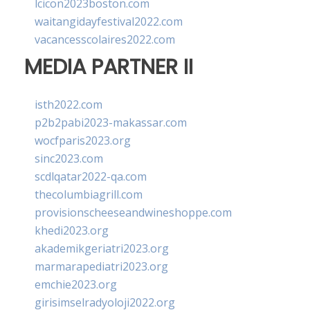
lcicon2023boston.com
waitangidayfestival2022.com
vacancesscolaires2022.com
MEDIA PARTNER II
isth2022.com
p2b2pabi2023-makassar.com
wocfparis2023.org
sinc2023.com
scdlqatar2022-qa.com
thecolumbiagrill.com
provisionscheeseandwineshoppe.com
khedi2023.org
akademikgeriatri2023.org
marmarapediatri2023.org
emchie2023.org
girisimselradyoloji2022.org