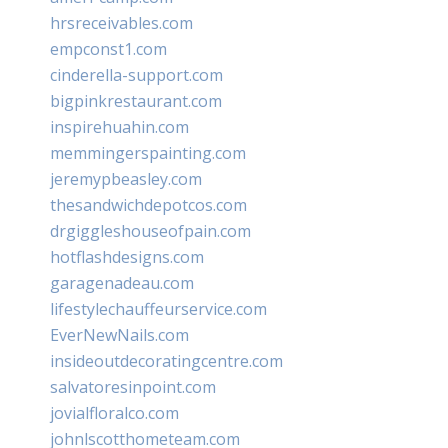
hrsreceivables.com
empconst1.com
cinderella-support.com
bigpinkrestaurant.com
inspirehuahin.com
memmingerspainting.com
jeremypbeasley.com
thesandwichdepotcos.com
drgiggleshouseofpain.com
hotflashdesigns.com
garagenadeau.com
lifestylechauffeurservice.com
EverNewNails.com
insideoutdecoratingcentre.com
salvatoresinpoint.com
jovialfloralco.com
johnlscotthometeam.com