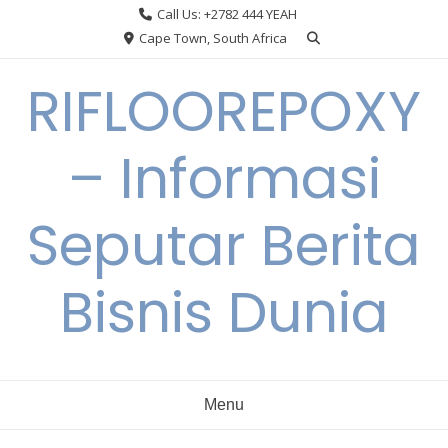
Skip
Call Us: +2782 444 YEAH
to
Cape Town, South Africa
content
RIFLOOREPOXY
– Informasi
Seputar Berita
Bisnis Dunia
Menu