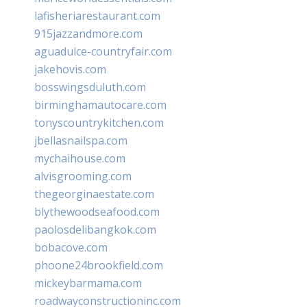
lafisheriarestaurant.com
915jazzandmore.com
aguadulce-countryfair.com
jakehovis.com
bosswingsduluth.com
birminghamautocare.com
tonyscountrykitchen.com
jbellasnailspa.com
mychaihouse.com
alvisgrooming.com
thegeorginaestate.com
blythewoodseafood.com
paolosdelibangkok.com
bobacove.com
phoone24brookfield.com
mickeybarmama.com
roadwayconstructioninc.com