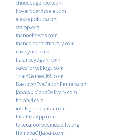
chooseagender.com
hoverboardssale.com
alaskapolitics.com
stsmp.org
manoelneves.com
mandelaeffectlibrary.com
roselynns.com
balanceyoganj.com
salesforceblogs.com
TrainGames365.com
BaytownEvaCationRentals.com
JabalpurCakeDelivery.com
halobjd.com
intelligenceqatar.com
PikaPikaApp.com
takecareofbusinessdfw.org
HamadaOfJapan.com