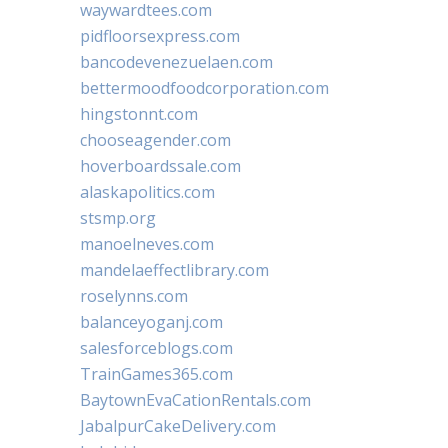
waywardtees.com
pidfloorsexpress.com
bancodevenezuelaen.com
bettermoodfoodcorporation.com
hingstonnt.com
chooseagender.com
hoverboardssale.com
alaskapolitics.com
stsmp.org
manoelneves.com
mandelaeffectlibrary.com
roselynns.com
balanceyoganj.com
salesforceblogs.com
TrainGames365.com
BaytownEvaCationRentals.com
JabalpurCakeDelivery.com