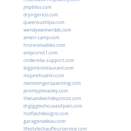
jmpbliss.com
drjorgerico.com
queensushipa.com
wendyweimerdds.com
ameri-camp.com
hrsreceivables.com
empconst1.com
cinderella-support.com
bigpinkrestaurant.com
inspirehuahin.com
memmingerspainting.com
jeremypbeasley.com
thesandwichdepotcos.com
drgiggleshouseofpain.com
hotflashdesigns.com
garagenadeau.com
lifestylechauffeurservice.com