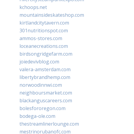
kchoops.net
mountainsideskateshop.com
kirtlandcitytavern.com
301nutritionspot.com
ammos-stores.com
loceanecreations.com
birdsongridgefarm.com
joiedevivblog.com
valera-amsterdam.com
libertybrandhemp.com
norwoodinnwi.com
neighboursmarket.com
blackanguscareers.com
bolesfororegon.com
bodega-ole.com
thestreamlinerlounge.com
mestrinorubanofc.com