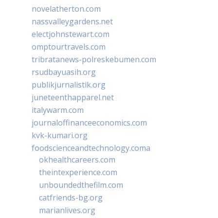
novelatherton.com
nassvalleygardens.net
electjohnstewart.com
omptourtravels.com
tribratanews-polreskebumen.com
rsudbayuasih.org
publikjurnalistik.org
juneteenthapparel.net
italywarm.com
journaloffinanceeconomics.com
kvk-kumari.org
foodscienceandtechnology.coma
okhealthcareers.com
theintexperience.com
unboundedthefilm.com
catfriends-bg.org
marianlives.org