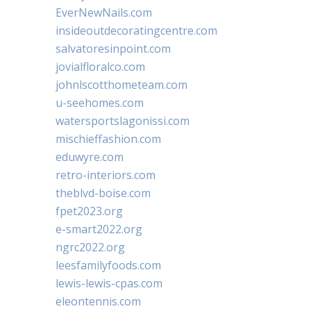
EverNewNails.com
insideoutdecoratingcentre.com
salvatoresinpoint.com
jovialfloralco.com
johnlscotthometeam.com
u-seehomes.com
watersportslagonissi.com
mischieffashion.com
eduwyre.com
retro-interiors.com
theblvd-boise.com
fpet2023.org
e-smart2022.org
ngrc2022.org
leesfamilyfoods.com
lewis-lewis-cpas.com
eleontennis.com