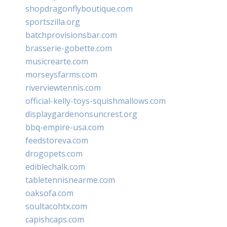
shopdragonflyboutique.com
sportszilla.org
batchprovisionsbar.com
brasserie-gobette.com
musicrearte.com
morseysfarms.com
riverviewtennis.com
official-kelly-toys-squishmallows.com
displaygardenonsuncrest.org
bbq-empire-usa.com
feedstoreva.com
drogopets.com
ediblechalk.com
tabletennisnearme.com
oaksofa.com
soultacohtx.com
capishcaps.com