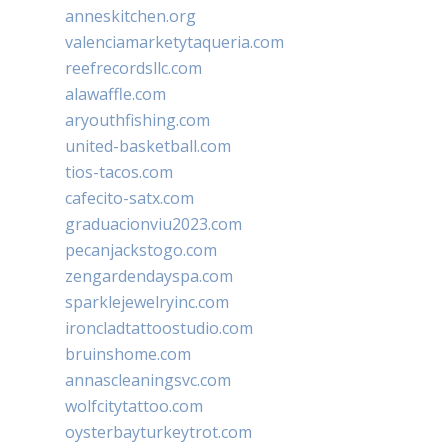
anneskitchen.org
valenciamarketytaqueria.com
reefrecordsllc.com
alawaffle.com
aryouthfishing.com
united-basketball.com
tios-tacos.com
cafecito-satx.com
graduacionviu2023.com
pecanjackstogo.com
zengardendayspa.com
sparklejewelryinc.com
ironcladtattoostudio.com
bruinshome.com
annascleaningsvc.com
wolfcitytattoo.com
oysterbayturkeytrot.com