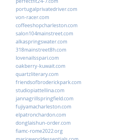
perfectfit24-7.com
portugalprivatedriver.com
von-racer.com
coffeeshopcharleston.com
salon104mainstreet.com
alkaspringswater.com
318mainstreet8h.com
lovenailsspari.com
oakberry-kuwait.com
quartzliterary.com
friendsofbroderickpark.com
studiopiattellina.com
jannagrillspringfield.com
fujiyamacharleston.com
elpatronchardon.com
donglaishun-order.com
fiamc-rome2022.org
mariceworldessentials.com