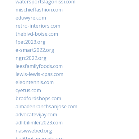
watersportslagonissi.com
mischieffashion.com
eduwyre.com
retro-interiors.com
theblvd-boise.com
fpet2023.org
e-smart2022.org
ngrc2022.org
leesfamilyfoods.com
lewis-lewis-cpas.com
eleontennis.com
cyetus.com
bradfordshops.com
almadenranchsanjose.com
advocatevijay.com
adlibilimler2023.com
naswwebed.org
balithut-manado.org