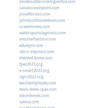
insideoutdecoratingcentre.com
salvatoresinpoint.com
jovialfloralco.com
johnlscotthometeam.com
u-seehomes.com
watersportslagonissi.com
mischieffashion.com
eduwyre.com
retro-interiors.com
theblvd-boise.com
fpet2023.org
e-smart2022.org
ngrc2022.org
leesfamilyfoods.com
lewis-lewis-cpas.com
eleontennis.com
cyetus.com
bradfordshops.com