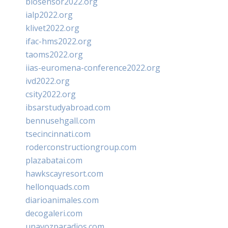
biosensor2022.org
ialp2022.org
klivet2022.org
ifac-hms2022.org
taoms2022.org
iias-euromena-conference2022.org
ivd2022.org
csity2022.org
ibsarstudyabroad.com
bennusehgall.com
tsecincinnati.com
roderconstructiongroup.com
plazabatai.com
hawkscayresort.com
hellonquads.com
diarioanimales.com
decogaleri.com
unavozparadios.com