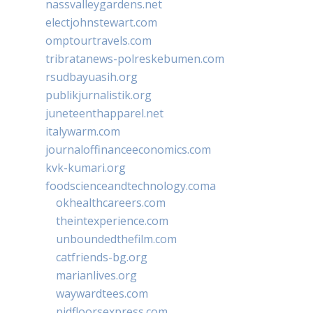
nassvalleygardens.net
electjohnstewart.com
omptourtravels.com
tribratanews-polreskebumen.com
rsudbayuasih.org
publikjurnalistik.org
juneteenthapparel.net
italywarm.com
journaloffinanceeconomics.com
kvk-kumari.org
foodscienceandtechnology.coma
okhealthcareers.com
theintexperience.com
unboundedthefilm.com
catfriends-bg.org
marianlives.org
waywardtees.com
pidfloorsexpress.com