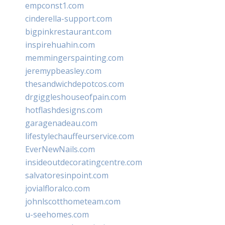
empconst1.com
cinderella-support.com
bigpinkrestaurant.com
inspirehuahin.com
memmingerspainting.com
jeremypbeasley.com
thesandwichdepotcos.com
drgiggleshouseofpain.com
hotflashdesigns.com
garagenadeau.com
lifestylechauffeurservice.com
EverNewNails.com
insideoutdecoratingcentre.com
salvatoresinpoint.com
jovialfloralco.com
johnlscotthometeam.com
u-seehomes.com