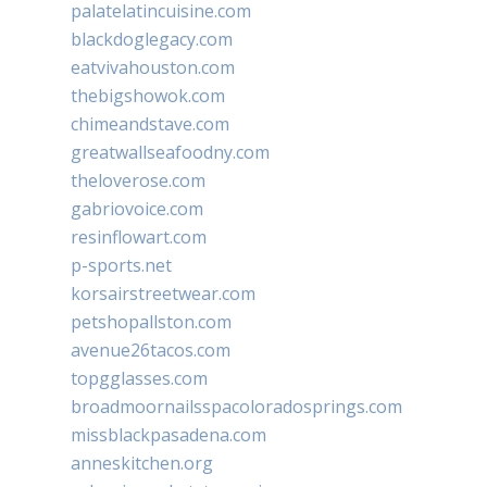
palatelatincuisine.com
blackdoglegacy.com
eatvivahouston.com
thebigshowok.com
chimeandstave.com
greatwallseafoodny.com
theloverose.com
gabriovoice.com
resinflowart.com
p-sports.net
korsairstreetwear.com
petshopallston.com
avenue26tacos.com
topgglasses.com
broadmoornailsspacoloradosprings.com
missblackpasadena.com
anneskitchen.org