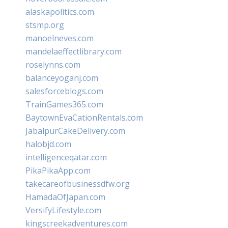
alaskapolitics.com
stsmp.org
manoelneves.com
mandelaeffectlibrary.com
roselynns.com
balanceyoganj.com
salesforceblogs.com
TrainGames365.com
BaytownEvaCationRentals.com
JabalpurCakeDelivery.com
halobjd.com
intelligenceqatar.com
PikaPikaApp.com
takecareofbusinessdfw.org
HamadaOfJapan.com
VersifyLifestyle.com
kingscreekadventures.com