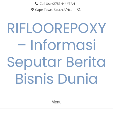
Skip
Call Us: +2782 444 YEAH
to
Cape Town, South Africa
content
RIFLOOREPOXY
– Informasi
Seputar Berita
Bisnis Dunia
Menu