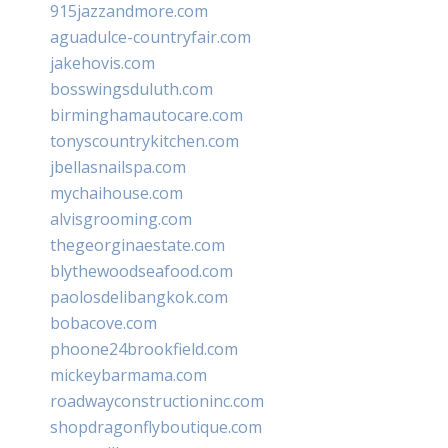
915jazzandmore.com
aguadulce-countryfair.com
jakehovis.com
bosswingsduluth.com
birminghamautocare.com
tonyscountrykitchen.com
jbellasnailspa.com
mychaihouse.com
alvisgrooming.com
thegeorginaestate.com
blythewoodseafood.com
paolosdelibangkok.com
bobacove.com
phoone24brookfield.com
mickeybarmama.com
roadwayconstructioninc.com
shopdragonflyboutique.com