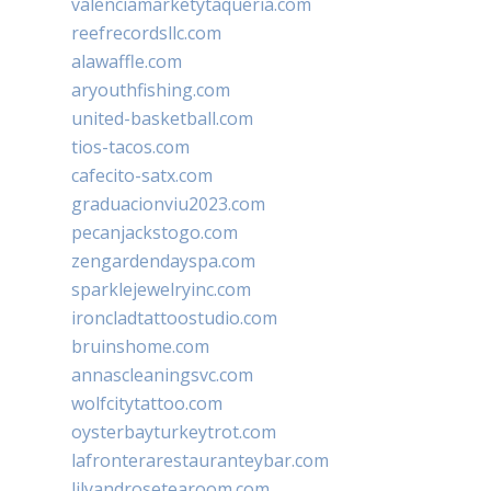
valenciamarketytaqueria.com
reefrecordsllc.com
alawaffle.com
aryouthfishing.com
united-basketball.com
tios-tacos.com
cafecito-satx.com
graduacionviu2023.com
pecanjackstogo.com
zengardendayspa.com
sparklejewelryinc.com
ironcladtattoostudio.com
bruinshome.com
annascleaningsvc.com
wolfcitytattoo.com
oysterbayturkeytrot.com
lafronterarestauranteybar.com
lilyandrosetearoom.com