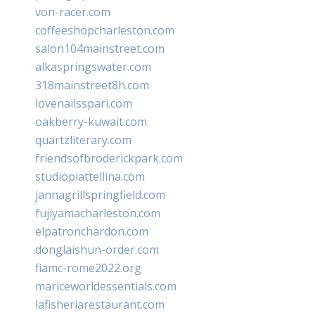
von-racer.com
coffeeshopcharleston.com
salon104mainstreet.com
alkaspringswater.com
318mainstreet8h.com
lovenailsspari.com
oakberry-kuwait.com
quartzliterary.com
friendsofbroderickpark.com
studiopiattellina.com
jannagrillspringfield.com
fujiyamacharleston.com
elpatronchardon.com
donglaishun-order.com
fiamc-rome2022.org
mariceworldessentials.com
lafisheriarestaurant.com