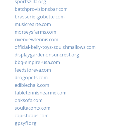
sportszilla.org
batchprovisionsbar.com
brasserie-gobette.com
musicrearte.com
morseysfarms.com
riverviewtennis.com
official-kelly-toys-squishmallows.com
displaygardenonsuncrest.org
bbq-empire-usa.com
feedstoreva.com
drogopets.com
ediblechalk.com
tabletennisnearme.com
oaksofa.com
soultacohtx.com
capishcaps.com
gpsyfl.org