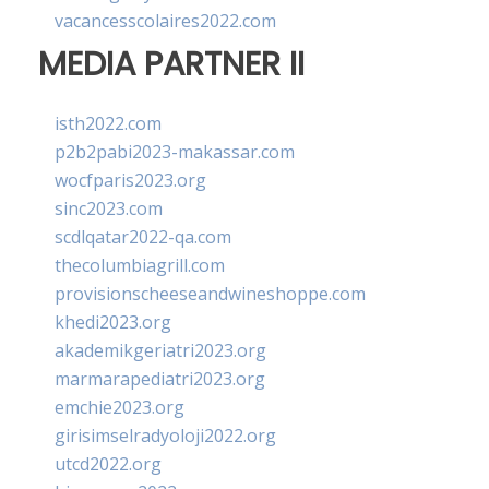
vacancesscolaires2022.com
MEDIA PARTNER II
isth2022.com
p2b2pabi2023-makassar.com
wocfparis2023.org
sinc2023.com
scdlqatar2022-qa.com
thecolumbiagrill.com
provisionscheeseandwineshoppe.com
khedi2023.org
akademikgeriatri2023.org
marmarapediatri2023.org
emchie2023.org
girisimselradyoloji2022.org
utcd2022.org