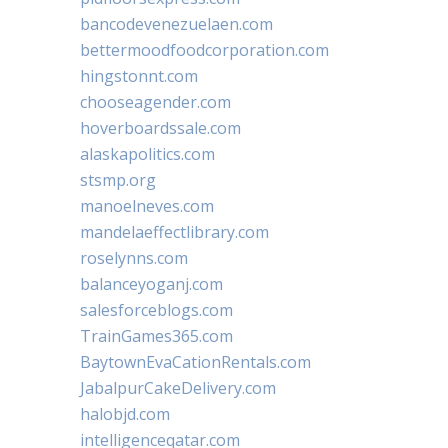
bancodevenezuelaen.com
bettermoodfoodcorporation.com
hingstonnt.com
chooseagender.com
hoverboardssale.com
alaskapolitics.com
stsmp.org
manoelneves.com
mandelaeffectlibrary.com
roselynns.com
balanceyoganj.com
salesforceblogs.com
TrainGames365.com
BaytownEvaCationRentals.com
JabalpurCakeDelivery.com
halobjd.com
intelligenceqatar.com