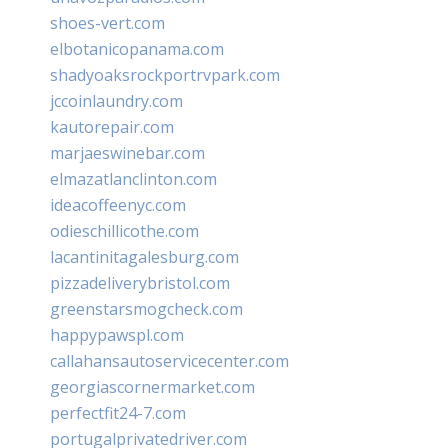
shoes-vert.com
elbotanicopanama.com
shadyoaksrockportrvpark.com
jccoinlaundry.com
kautorepair.com
marjaeswinebar.com
elmazatlanclinton.com
ideacoffeenyc.com
odieschillicothe.com
lacantinitagalesburg.com
pizzadeliverybristol.com
greenstarsmogcheck.com
happypawspl.com
callahansautoservicecenter.com
georgiascornermarket.com
perfectfit24-7.com
portugalprivatedriver.com