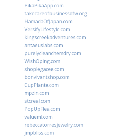
PikaPikaApp.com
takecareofbusinessdfw.org
HamadaOfJapan.com
VersifyLifestyle.com
kingscreekadventures.com
antaeuslabs.com
purelycleanchemdry.com
WishOping.com
shoplegacee.com
bonvivantshop.com
CupPlante.com
mpzin.com
stcreal.com
PopUpFlea.com
valueml.com
rebeccatorresjewelry.com
jmpbliss.com