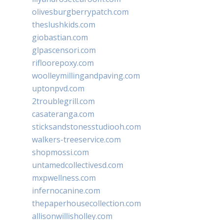
olivesburgberrypatch.com
theslushkids.com
giobastian.com
glpascensori.com
rifloorepoxy.com
woolleymillingandpaving.com
uptonpvd.com
2troublegrill.com
casateranga.com
sticksandstonesstudiooh.com
walkers-treeservice.com
shopmossi.com
untamedcollectivesd.com
mxpwellness.com
infernocanine.com
thepaperhousecollection.com
allisonwillisholley.com