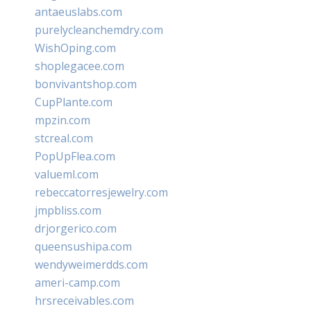
antaeuslabs.com
purelycleanchemdry.com
WishOping.com
shoplegacee.com
bonvivantshop.com
CupPlante.com
mpzin.com
stcreal.com
PopUpFlea.com
valueml.com
rebeccatorresjewelry.com
jmpbliss.com
drjorgerico.com
queensushipa.com
wendyweimerdds.com
ameri-camp.com
hrsreceivables.com