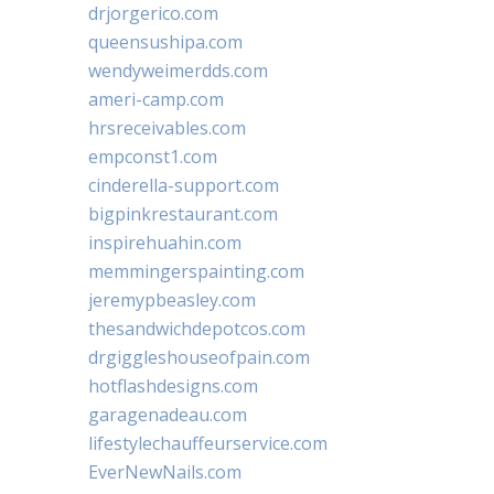
drjorgerico.com
queensushipa.com
wendyweimerdds.com
ameri-camp.com
hrsreceivables.com
empconst1.com
cinderella-support.com
bigpinkrestaurant.com
inspirehuahin.com
memmingerspainting.com
jeremypbeasley.com
thesandwichdepotcos.com
drgiggleshouseofpain.com
hotflashdesigns.com
garagenadeau.com
lifestylechauffeurservice.com
EverNewNails.com