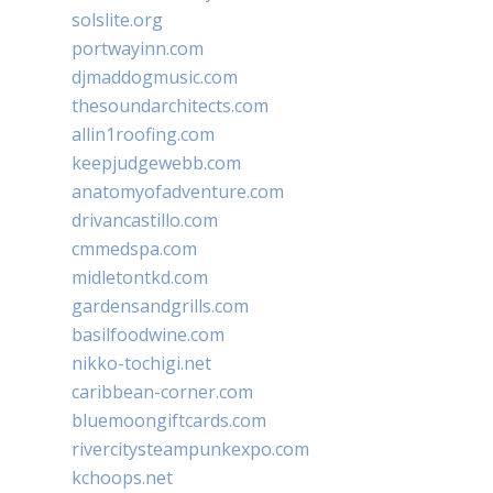
solslite.org
portwayinn.com
djmaddogmusic.com
thesoundarchitects.com
allin1roofing.com
keepjudgewebb.com
anatomyofadventure.com
drivancastillo.com
cmmedspa.com
midletontkd.com
gardensandgrills.com
basilfoodwine.com
nikko-tochigi.net
caribbean-corner.com
bluemoongiftcards.com
rivercitysteampunkexpo.com
kchoops.net