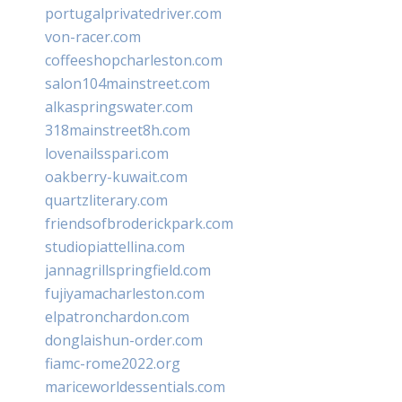
portugalprivatedriver.com
von-racer.com
coffeeshopcharleston.com
salon104mainstreet.com
alkaspringswater.com
318mainstreet8h.com
lovenailsspari.com
oakberry-kuwait.com
quartzliterary.com
friendsofbroderickpark.com
studiopiattellina.com
jannagrillspringfield.com
fujiyamacharleston.com
elpatronchardon.com
donglaishun-order.com
fiamc-rome2022.org
mariceworldessentials.com