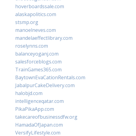
hoverboardssale.com
alaskapolitics.com
stsmp.org
manoelneves.com
mandelaeffectlibrary.com
roselynns.com
balanceyoganj.com
salesforceblogs.com
TrainGames365.com
BaytownEvaCationRentals.com
JabalpurCakeDelivery.com
halobjd.com
intelligenceqatar.com
PikaPikaApp.com
takecareofbusinessdfw.org
HamadaOfJapan.com
VersifyLifestyle.com