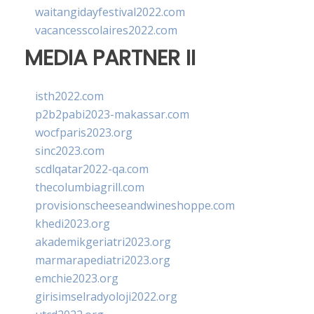
waitangidayfestival2022.com
vacancesscolaires2022.com
MEDIA PARTNER II
isth2022.com
p2b2pabi2023-makassar.com
wocfparis2023.org
sinc2023.com
scdlqatar2022-qa.com
thecolumbiagrill.com
provisionscheeseandwineshoppe.com
khedi2023.org
akademikgeriatri2023.org
marmarapediatri2023.org
emchie2023.org
girisimselradyoloji2022.org