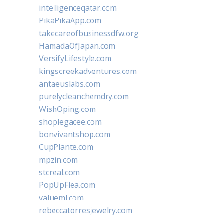
intelligenceqatar.com
PikaPikaApp.com
takecareofbusinessdfw.org
HamadaOfJapan.com
VersifyLifestyle.com
kingscreekadventures.com
antaeuslabs.com
purelycleanchemdry.com
WishOping.com
shoplegacee.com
bonvivantshop.com
CupPlante.com
mpzin.com
stcreal.com
PopUpFlea.com
valueml.com
rebeccatorresjewelry.com