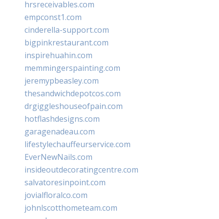
hrsreceivables.com
empconst1.com
cinderella-support.com
bigpinkrestaurant.com
inspirehuahin.com
memmingerspainting.com
jeremypbeasley.com
thesandwichdepotcos.com
drgiggleshouseofpain.com
hotflashdesigns.com
garagenadeau.com
lifestylechauffeurservice.com
EverNewNails.com
insideoutdecoratingcentre.com
salvatoresinpoint.com
jovialfloralco.com
johnlscotthometeam.com