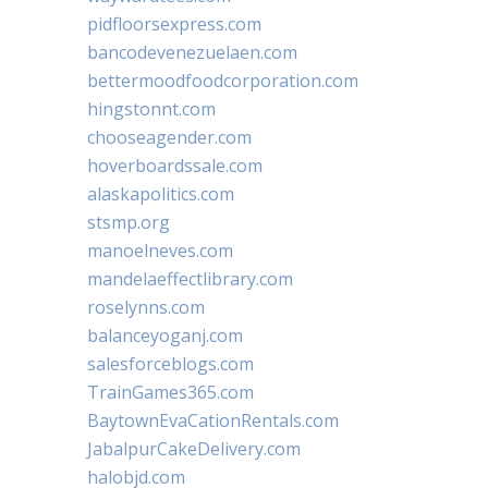
pidfloorsexpress.com
bancodevenezuelaen.com
bettermoodfoodcorporation.com
hingstonnt.com
chooseagender.com
hoverboardssale.com
alaskapolitics.com
stsmp.org
manoelneves.com
mandelaeffectlibrary.com
roselynns.com
balanceyoganj.com
salesforceblogs.com
TrainGames365.com
BaytownEvaCationRentals.com
JabalpurCakeDelivery.com
halobjd.com