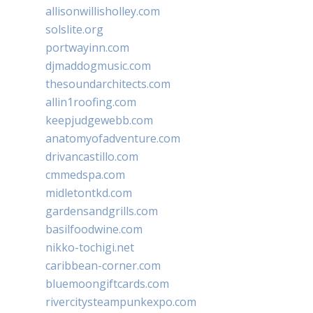
allisonwillisholley.com
solslite.org
portwayinn.com
djmaddogmusic.com
thesoundarchitects.com
allin1roofing.com
keepjudgewebb.com
anatomyofadventure.com
drivancastillo.com
cmmedspa.com
midletontkd.com
gardensandgrills.com
basilfoodwine.com
nikko-tochigi.net
caribbean-corner.com
bluemoongiftcards.com
rivercitysteampunkexpo.com