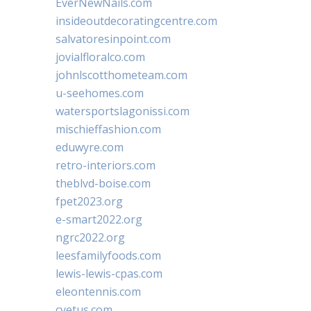
EverNewNails.com
insideoutdecoratingcentre.com
salvatoresinpoint.com
jovialfloralco.com
johnlscotthometeam.com
u-seehomes.com
watersportslagonissi.com
mischieffashion.com
eduwyre.com
retro-interiors.com
theblvd-boise.com
fpet2023.org
e-smart2022.org
ngrc2022.org
leesfamilyfoods.com
lewis-lewis-cpas.com
eleontennis.com
cyetus.com