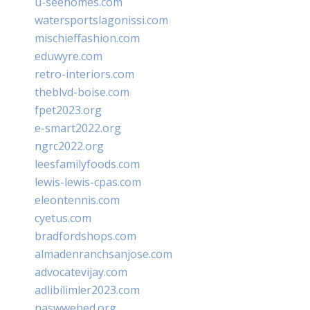
u-seehomes.com
watersportslagonissi.com
mischieffashion.com
eduwyre.com
retro-interiors.com
theblvd-boise.com
fpet2023.org
e-smart2022.org
ngrc2022.org
leesfamilyfoods.com
lewis-lewis-cpas.com
eleontennis.com
cyetus.com
bradfordshops.com
almadenranchsanjose.com
advocatevijay.com
adlibilimler2023.com
naswwebed.org