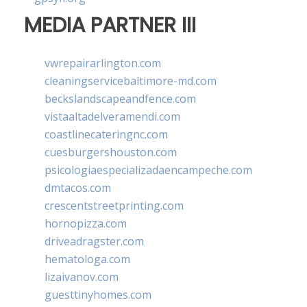
MEDIA PARTNER III
vwrepairarlington.com
cleaningservicebaltimore-md.com
beckslandscapeandfence.com
vistaaltadelveramendi.com
coastlinecateringnc.com
cuesburgershouston.com
psicologiaespecializadaencampeche.com
dmtacos.com
crescentstreetprinting.com
hornopizza.com
driveadragster.com
hematologa.com
lizaivanov.com
guesttinyhomes.com