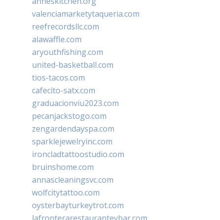
anneskitchen.org
valenciamarketytaqueria.com
reefrecordsllc.com
alawaffle.com
aryouthfishing.com
united-basketball.com
tios-tacos.com
cafecito-satx.com
graduacionviu2023.com
pecanjackstogo.com
zengardendayspa.com
sparklejewelryinc.com
ironcladtattoostudio.com
bruinshome.com
annascleaningsvc.com
wolfcitytattoo.com
oysterbayturkeytrot.com
lafronterarestauranteybar.com