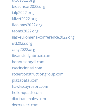
utcd2022.org
biosensor2022.org
ialp2022.org
klivet2022.org
ifac-hms2022.org
taoms2022.org
iias-euromena-conference2022.org
ivd2022.org
csity2022.org
ibsarstudyabroad.com
bennusehgall.com
tsecincinnati.com
roderconstructiongroup.com
plazabatai.com
hawkscayresort.com
hellonquads.com
diarioanimales.com
decogaleri.com