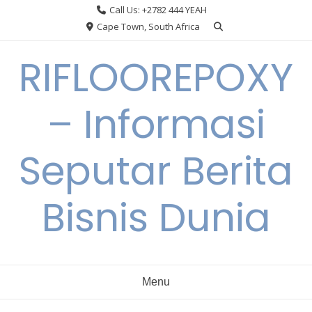
Skip
Call Us: +2782 444 YEAH
to
Cape Town, South Africa
content
RIFLOOREPOXY
– Informasi
Seputar Berita
Bisnis Dunia
Menu