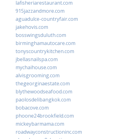
lafisheriarestaurant.com
915jazzandmore.com
aguadulce-countryfair.com
jakehovis.com
bosswingsduluth.com
birminghamautocare.com
tonyscountrykitchen.com
jbellasnailspa.com
mychaihouse.com
alvisgrooming.com
thegeorginaestate.com
blythewoodseafood.com
paolosdelibangkok.com
bobacove.com
phoone24brookfield.com
mickeybarmama.com
roadwayconstructioninc.com