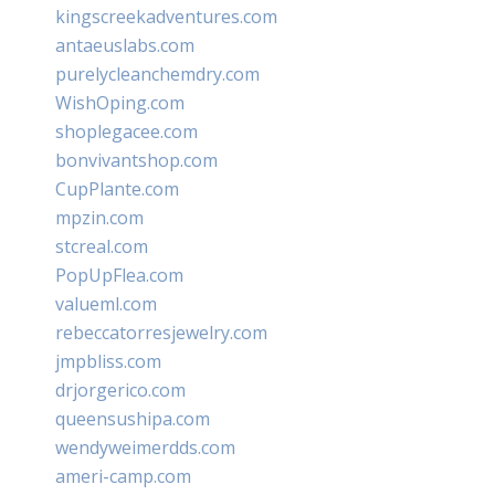
kingscreekadventures.com
antaeuslabs.com
purelycleanchemdry.com
WishOping.com
shoplegacee.com
bonvivantshop.com
CupPlante.com
mpzin.com
stcreal.com
PopUpFlea.com
valueml.com
rebeccatorresjewelry.com
jmpbliss.com
drjorgerico.com
queensushipa.com
wendyweimerdds.com
ameri-camp.com