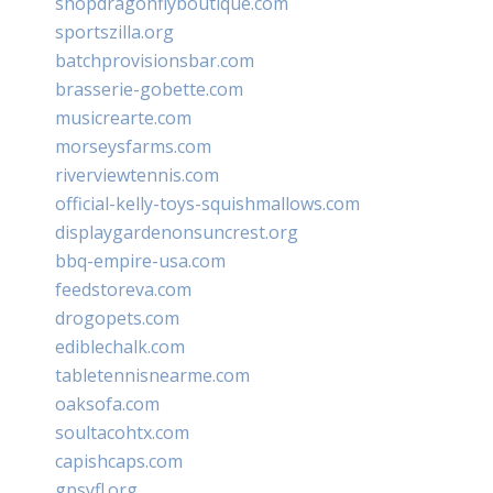
shopdragonflyboutique.com
sportszilla.org
batchprovisionsbar.com
brasserie-gobette.com
musicrearte.com
morseysfarms.com
riverviewtennis.com
official-kelly-toys-squishmallows.com
displaygardenonsuncrest.org
bbq-empire-usa.com
feedstoreva.com
drogopets.com
ediblechalk.com
tabletennisnearme.com
oaksofa.com
soultacohtx.com
capishcaps.com
gpsyfl.org