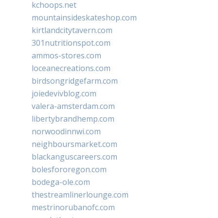
kchoops.net
mountainsideskateshop.com
kirtlandcitytavern.com
301nutritionspot.com
ammos-stores.com
loceanecreations.com
birdsongridgefarm.com
joiedevivblog.com
valera-amsterdam.com
libertybrandhemp.com
norwoodinnwi.com
neighboursmarket.com
blackanguscareers.com
bolesfororegon.com
bodega-ole.com
thestreamlinerlounge.com
mestrinorubanofc.com