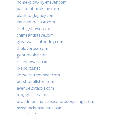
home-plow-by-meyer.com
palatelatincuisine.com
blackdoglegacy.com
eatvivahouston.com
thebigshowok.com
chimeandstave.com
greatwallseafoodny.com
theloverose.com
gabriovoice.com
resinflowart.com
p-sports.net
korsairstreetwear.com
petshopallston.com
avenue26tacos.com
topgglasses.com
broadmoornailsspacoloradosprings.com
missblackpasadena.com