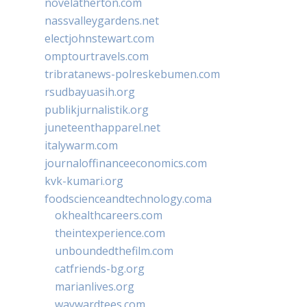
novelatherton.com
nassvalleygardens.net
electjohnstewart.com
omptourtravels.com
tribratanews-polreskebumen.com
rsudbayuasih.org
publikjurnalistik.org
juneteenthapparel.net
italywarm.com
journaloffinanceeconomics.com
kvk-kumari.org
foodscienceandtechnology.coma
okhealthcareers.com
theintexperience.com
unboundedthefilm.com
catfriends-bg.org
marianlives.org
waywardtees.com