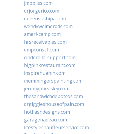
jmpbliss.com
drjorgerico.com
queensushipa.com
wendyweimerdds.com
ameri-camp.com
hrsreceivables.com
empconst1.com
cinderella-support.com
bigpinkrestaurant.com
inspirehuahin.com
memmingerspainting.com
jeremypbeasley.com
thesandwichdepotcos.com
drgiggleshouseofpain.com
hotflashdesigns.com
garagenadeau.com
lifestylechauffeurservice.com