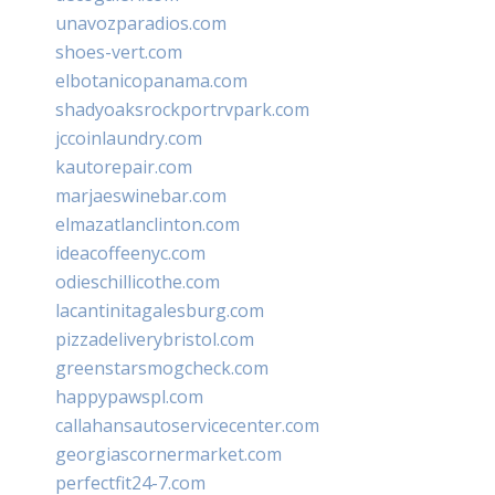
unavozparadios.com
shoes-vert.com
elbotanicopanama.com
shadyoaksrockportrvpark.com
jccoinlaundry.com
kautorepair.com
marjaeswinebar.com
elmazatlanclinton.com
ideacoffeenyc.com
odieschillicothe.com
lacantinitagalesburg.com
pizzadeliverybristol.com
greenstarsmogcheck.com
happypawspl.com
callahansautoservicecenter.com
georgiascornermarket.com
perfectfit24-7.com