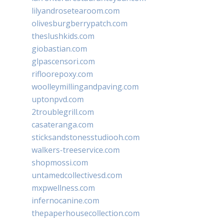
lilyandrosetearoom.com
olivesburgberrypatch.com
theslushkids.com
giobastian.com
glpascensori.com
rifloorepoxy.com
woolleymillingandpaving.com
uptonpvd.com
2troublegrill.com
casateranga.com
sticksandstonesstudiooh.com
walkers-treeservice.com
shopmossi.com
untamedcollectivesd.com
mxpwellness.com
infernocanine.com
thepaperhousecollection.com