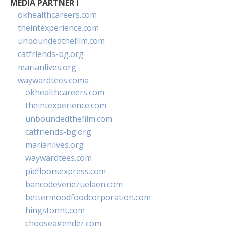
MEDIA PARTNER I
okhealthcareers.com
theintexperience.com
unboundedthefilm.com
catfriends-bg.org
marianlives.org
waywardtees.coma
okhealthcareers.com
theintexperience.com
unboundedthefilm.com
catfriends-bg.org
marianlives.org
waywardtees.com
pidfloorsexpress.com
bancodevenezuelaen.com
bettermoodfoodcorporation.com
hingstonnt.com
chooseagender.com