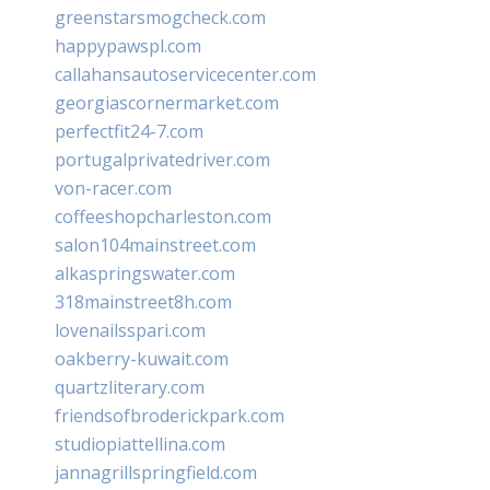
greenstarsmogcheck.com
happypawspl.com
callahansautoservicecenter.com
georgiascornermarket.com
perfectfit24-7.com
portugalprivatedriver.com
von-racer.com
coffeeshopcharleston.com
salon104mainstreet.com
alkaspringswater.com
318mainstreet8h.com
lovenailsspari.com
oakberry-kuwait.com
quartzliterary.com
friendsofbroderickpark.com
studiopiattellina.com
jannagrillspringfield.com