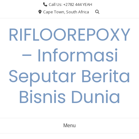
Skip
Call Us: +2782 444 YEAH
to
Cape Town, South Africa
content
RIFLOOREPOXY
– Informasi
Seputar Berita
Bisnis Dunia
Menu