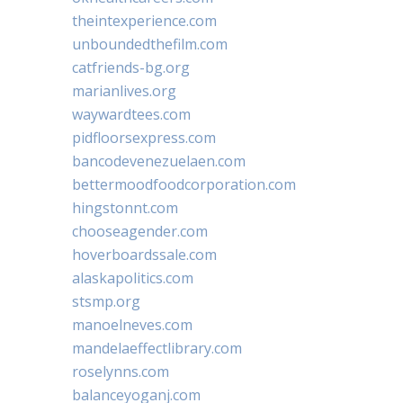
theintexperience.com
unboundedthefilm.com
catfriends-bg.org
marianlives.org
waywardtees.com
pidfloorsexpress.com
bancodevenezuelaen.com
bettermoodfoodcorporation.com
hingstonnt.com
chooseagender.com
hoverboardssale.com
alaskapolitics.com
stsmp.org
manoelneves.com
mandelaeffectlibrary.com
roselynns.com
balanceyoganj.com