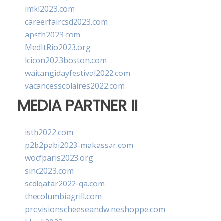
imkl2023.com
careerfaircsd2023.com
apsth2023.com
MedItRio2023.org
lcicon2023boston.com
waitangidayfestival2022.com
vacancesscolaires2022.com
MEDIA PARTNER II
isth2022.com
p2b2pabi2023-makassar.com
wocfparis2023.org
sinc2023.com
scdlqatar2022-qa.com
thecolumbiagrill.com
provisionscheeseandwineshoppe.com