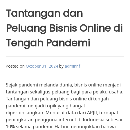
Tantangan dan
Peluang Bisnis Online di
Tengah Pandemi
Posted on
October 31, 2024
by
adminrif
Sejak pandemi melanda dunia, bisnis online menjadi
tantangan sekaligus peluang bagi para pelaku usaha.
Tantangan dan peluang bisnis online di tengah
pandemi menjadi topik yang hangat
diperbincangkan. Menurut data dari APJII, terdapat
peningkatan pengguna internet di Indonesia sebesar
10% selama pandemi. Hal ini menunjukkan bahwa