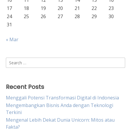
10
11
12
13
14
15
16
17
18
19
20
21
22
23
24
25
26
27
28
29
30
31
« Mar
Search
for:
Recent Posts
Menggali Potensi Transformasi Digital di Indonesia
Mengembangkan Bisnis Anda dengan Teknologi
Terkini
Mengenal Lebih Dekat Dunia Unicorn: Mitos atau
Fakta?