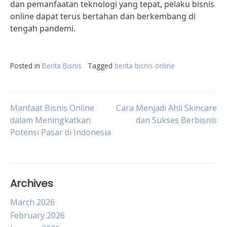
dan pemanfaatan teknologi yang tepat, pelaku bisnis
online dapat terus bertahan dan berkembang di
tengah pandemi.
Posted in
Berita Bisnis
Tagged
berita bisnis online
Post
Manfaat Bisnis Online
Cara Menjadi Ahli Skincare
dalam Meningkatkan
dan Sukses Berbisnis
Potensi Pasar di Indonesia
navigation
Archives
March 2026
February 2026