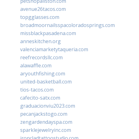
petshopallston.com
avenue26tacos.com
topgglasses.com
broadmoornailsspacoloradosprings.com
missblackpasadena.com
anneskitchen.org
valenciamarketytaqueria.com
reefrecordsllc.com
alawaffle.com
aryouthfishing.com
united-basketball.com
tios-tacos.com
cafecito-satx.com
graduacionviu2023.com
pecanjackstogo.com
zengardendayspa.com
sparklejewelryinc.com
ironcladtattoostudio.com