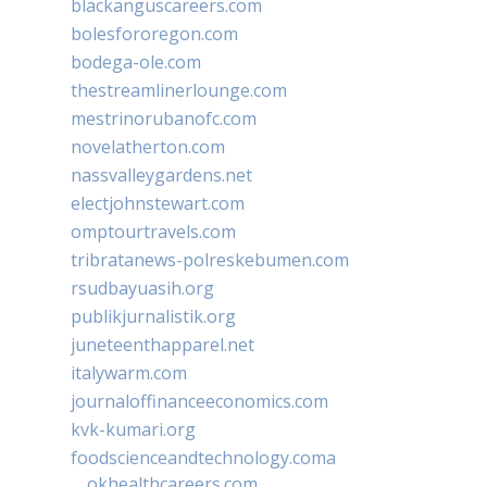
blackanguscareers.com
bolesfororegon.com
bodega-ole.com
thestreamlinerlounge.com
mestrinorubanofc.com
novelatherton.com
nassvalleygardens.net
electjohnstewart.com
omptourtravels.com
tribratanews-polreskebumen.com
rsudbayuasih.org
publikjurnalistik.org
juneteenthapparel.net
italywarm.com
journaloffinanceeconomics.com
kvk-kumari.org
foodscienceandtechnology.coma
okhealthcareers.com