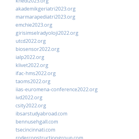
khedi2023.org
akademikgeriatri2023.org
marmarapediatri2023.org
emchie2023.org
girisimselradyoloji2022.org
utcd2022.org
biosensor2022.org
ialp2022.org
klivet2022.org
ifac-hms2022.org
taoms2022.org
iias-euromena-conference2022.org
ivd2022.org
csity2022.org
ibsarstudyabroad.com
bennusehgall.com
tsecincinnati.com
roderconstructiongroup.com