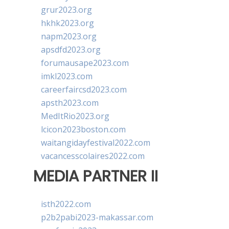
grur2023.org
hkhk2023.org
napm2023.org
apsdfd2023.org
forumausape2023.com
imkl2023.com
careerfaircsd2023.com
apsth2023.com
MedItRio2023.org
lcicon2023boston.com
waitangidayfestival2022.com
vacancesscolaires2022.com
MEDIA PARTNER II
isth2022.com
p2b2pabi2023-makassar.com