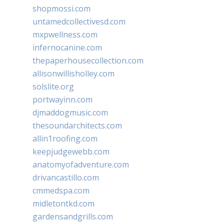
shopmossi.com
untamedcollectivesd.com
mxpwellness.com
infernocanine.com
thepaperhousecollection.com
allisonwillisholley.com
solslite.org
portwayinn.com
djmaddogmusic.com
thesoundarchitects.com
allin1roofing.com
keepjudgewebb.com
anatomyofadventure.com
drivancastillo.com
cmmedspa.com
midletontkd.com
gardensandgrills.com