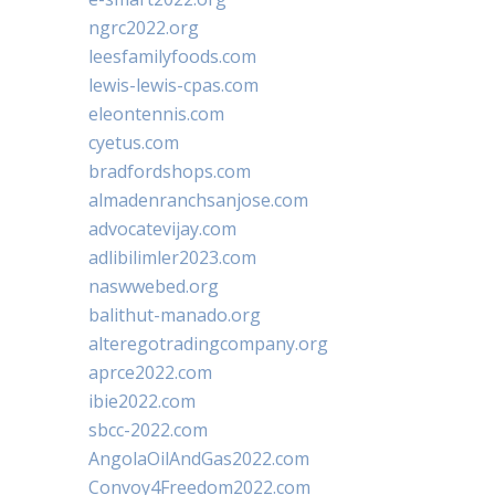
ngrc2022.org
leesfamilyfoods.com
lewis-lewis-cpas.com
eleontennis.com
cyetus.com
bradfordshops.com
almadenranchsanjose.com
advocatevijay.com
adlibilimler2023.com
naswwebed.org
balithut-manado.org
alteregotradingcompany.org
aprce2022.com
ibie2022.com
sbcc-2022.com
AngolaOilAndGas2022.com
Convoy4Freedom2022.com