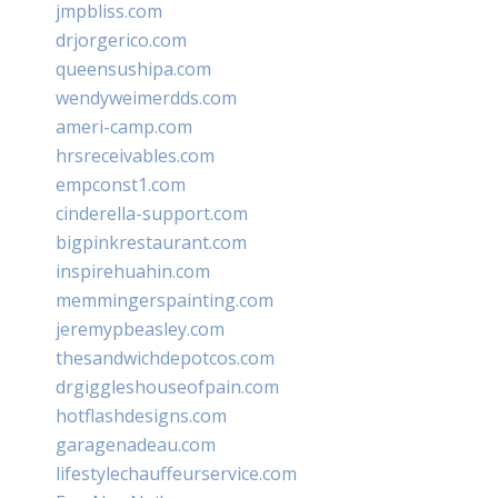
jmpbliss.com
drjorgerico.com
queensushipa.com
wendyweimerdds.com
ameri-camp.com
hrsreceivables.com
empconst1.com
cinderella-support.com
bigpinkrestaurant.com
inspirehuahin.com
memmingerspainting.com
jeremypbeasley.com
thesandwichdepotcos.com
drgiggleshouseofpain.com
hotflashdesigns.com
garagenadeau.com
lifestylechauffeurservice.com