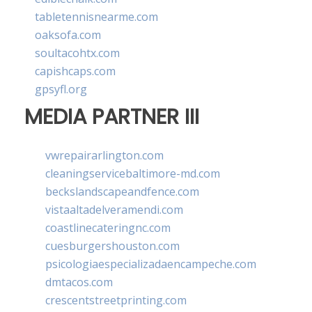
tabletennisnearme.com
oaksofa.com
soultacohtx.com
capishcaps.com
gpsyfl.org
MEDIA PARTNER III
vwrepairarlington.com
cleaningservicebaltimore-md.com
beckslandscapeandfence.com
vistaaltadelveramendi.com
coastlinecateringnc.com
cuesburgershouston.com
psicologiaespecializadaencampeche.com
dmtacos.com
crescentstreetprinting.com