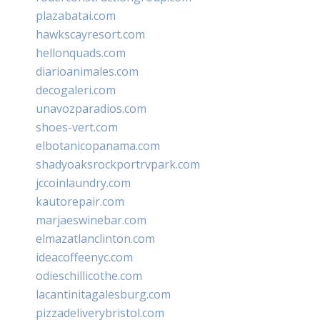
plazabatai.com
hawkscayresort.com
hellonquads.com
diarioanimales.com
decogaleri.com
unavozparadios.com
shoes-vert.com
elbotanicopanama.com
shadyoaksrockportrvpark.com
jccoinlaundry.com
kautorepair.com
marjaeswinebar.com
elmazatlanclinton.com
ideacoffeenyc.com
odieschillicothe.com
lacantinitagalesburg.com
pizzadeliverybristol.com