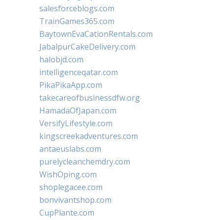
salesforceblogs.com
TrainGames365.com
BaytownEvaCationRentals.com
JabalpurCakeDelivery.com
halobjd.com
intelligenceqatar.com
PikaPikaApp.com
takecareofbusinessdfw.org
HamadaOfJapan.com
VersifyLifestyle.com
kingscreekadventures.com
antaeuslabs.com
purelycleanchemdry.com
WishOping.com
shoplegacee.com
bonvivantshop.com
CupPlante.com