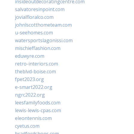
insideoutdecoratingcentre.com
salvatoresinpoint.com
jovialfloralco.com
johnlscotthometeam.com
u-seehomes.com
watersportslagonissi.com
mischieffashion.com
eduwyre.com
retro-interiors.com
theblvd-boise.com
fpet2023.org
e-smart2022.org
ngrc2022.org
leesfamilyfoods.com
lewis-lewis-cpas.com
eleontennis.com
cyetus.com
bradfordshops.com