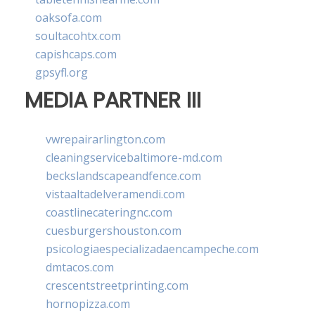
oaksofa.com
soultacohtx.com
capishcaps.com
gpsyfl.org
MEDIA PARTNER III
vwrepairarlington.com
cleaningservicebaltimore-md.com
beckslandscapeandfence.com
vistaaltadelveramendi.com
coastlinecateringnc.com
cuesburgershouston.com
psicologiaespecializadaencampeche.com
dmtacos.com
crescentstreetprinting.com
hornopizza.com