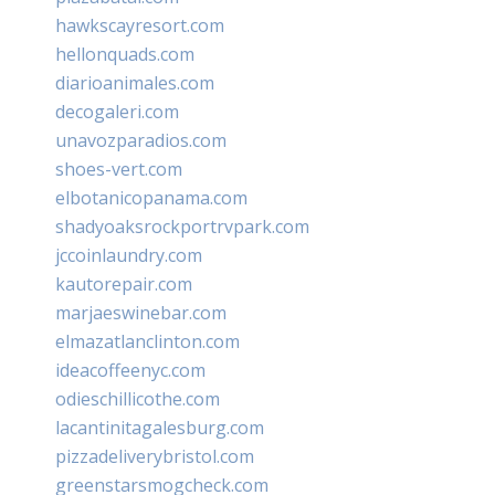
hawkscayresort.com
hellonquads.com
diarioanimales.com
decogaleri.com
unavozparadios.com
shoes-vert.com
elbotanicopanama.com
shadyoaksrockportrvpark.com
jccoinlaundry.com
kautorepair.com
marjaeswinebar.com
elmazatlanclinton.com
ideacoffeenyc.com
odieschillicothe.com
lacantinitagalesburg.com
pizzadeliverybristol.com
greenstarsmogcheck.com