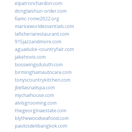
elpatronchardon.com
donglaishun-order.com
fiamc-rome2022.org
mariceworldessentials.com
lafisheriarestaurant.com
915jazzandmore.com
aguadulce-countryfair.com
jakehovis.com
bosswingsduluth.com
birminghamautocare.com
tonyscountrykitchen.com
jbellasnailspa.com
mychaihouse.com
alvisgrooming.com
thegeorginaestate.com
blythewoodseafood.com
paolosdelibangkok.com