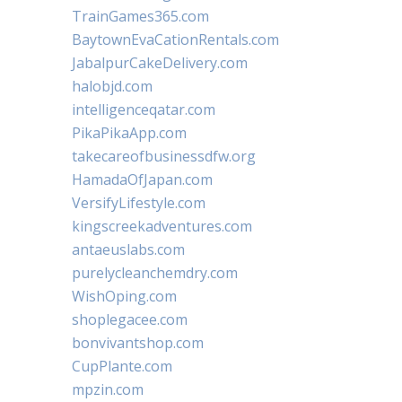
TrainGames365.com
BaytownEvaCationRentals.com
JabalpurCakeDelivery.com
halobjd.com
intelligenceqatar.com
PikaPikaApp.com
takecareofbusinessdfw.org
HamadaOfJapan.com
VersifyLifestyle.com
kingscreekadventures.com
antaeuslabs.com
purelycleanchemdry.com
WishOping.com
shoplegacee.com
bonvivantshop.com
CupPlante.com
mpzin.com