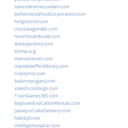
bancodevenezuelaen.com
bettermoodfoodcorporation.com
hingstonnt.com
chooseagender.com
hoverboardssale.com
alaskapolitics.com
stsmp.org
manoelneves.com
mandelaeffectlibrary.com
roselynns.com
balanceyoganj.com
salesforceblogs.com
TrainGames365.com
BaytownEvaCationRentals.com
JabalpurCakeDelivery.com
halobjd.com
intelligenceqatar.com