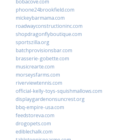
bobacove.com
phoone24brookfield.com
mickeybarmama.com
roadwayconstructioninc.com
shopdragonflyboutique.com
sportszilla.org
batchprovisionsbar.com
brasserie-gobette.com
musicrearte.com
morseysfarms.com
riverviewtennis.com
official-kelly-toys-squishmallows.com
displaygardenonsuncrest.org
bbq-empire-usa.com
feedstoreva.com
drogopets.com
ediblechalk.com
tabletennisnearme.com