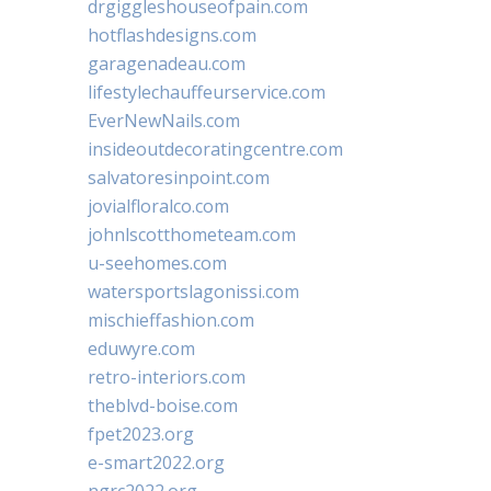
drgiggleshouseofpain.com
hotflashdesigns.com
garagenadeau.com
lifestylechauffeurservice.com
EverNewNails.com
insideoutdecoratingcentre.com
salvatoresinpoint.com
jovialfloralco.com
johnlscotthometeam.com
u-seehomes.com
watersportslagonissi.com
mischieffashion.com
eduwyre.com
retro-interiors.com
theblvd-boise.com
fpet2023.org
e-smart2022.org
ngrc2022.org