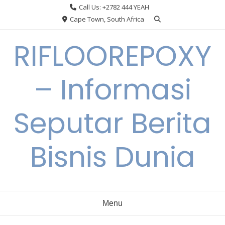
Skip
Call Us: +2782 444 YEAH
to
Cape Town, South Africa
content
RIFLOOREPOXY
– Informasi
Seputar Berita
Bisnis Dunia
Menu