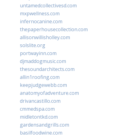
untamedcollectivesd.com
mxpwellness.com
infernocanine.com
thepaperhousecollection.com
allisonwillisholley.com
solslite.org
portwayinn.com
djmaddogmusic.com
thesoundarchitects.com
allin1roofing.com
keepjudgewebb.com
anatomyofadventure.com
drivancastillo.com
cmmedspa.com
midletontkd.com
gardensandgrills.com
basilfoodwine.com