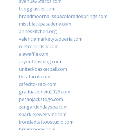
avenue26tacos.com
topgglasses.com
broadmoornailsspacoloradosprings.com
missblackpasadena.com
anneskitchen.org
valenciamarketytaqueria.com
reefrecordsllc.com
alawaffle.com
aryouthfishing.com
united-basketball.com
tios-tacos.com
cafecito-satx.com
graduacionviu2023.com
pecanjackstogo.com
zengardendayspa.com
sparklejewelryinc.com
ironcladtattoostudio.com
bruinshome.com