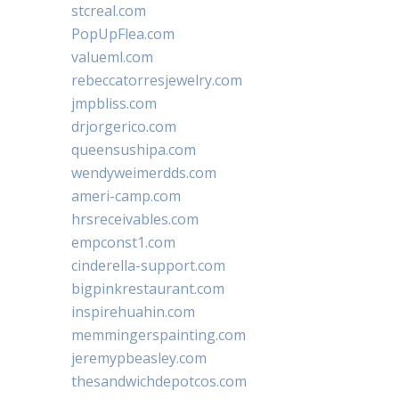
stcreal.com
PopUpFlea.com
valueml.com
rebeccatorresjewelry.com
jmpbliss.com
drjorgerico.com
queensushipa.com
wendyweimerdds.com
ameri-camp.com
hrsreceivables.com
empconst1.com
cinderella-support.com
bigpinkrestaurant.com
inspirehuahin.com
memmingerspainting.com
jeremypbeasley.com
thesandwichdepotcos.com