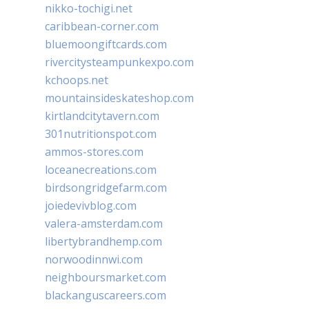
nikko-tochigi.net
caribbean-corner.com
bluemoongiftcards.com
rivercitysteampunkexpo.com
kchoops.net
mountainsideskateshop.com
kirtlandcitytavern.com
301nutritionspot.com
ammos-stores.com
loceanecreations.com
birdsongridgefarm.com
joiedevivblog.com
valera-amsterdam.com
libertybrandhemp.com
norwoodinnwi.com
neighboursmarket.com
blackanguscareers.com