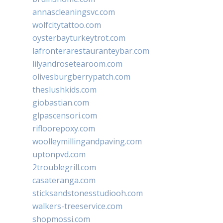
annascleaningsvc.com
wolfcitytattoo.com
oysterbayturkeytrot.com
lafronterarestauranteybar.com
lilyandrosetearoom.com
olivesburgberrypatch.com
theslushkids.com
giobastian.com
glpascensori.com
rifloorepoxy.com
woolleymillingandpaving.com
uptonpvd.com
2troublegrill.com
casateranga.com
sticksandstonesstudiooh.com
walkers-treeservice.com
shopmossi.com