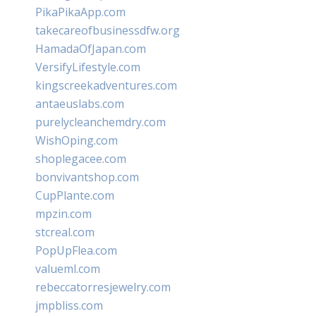
PikaPikaApp.com
takecareofbusinessdfw.org
HamadaOfJapan.com
VersifyLifestyle.com
kingscreekadventures.com
antaeuslabs.com
purelycleanchemdry.com
WishOping.com
shoplegacee.com
bonvivantshop.com
CupPlante.com
mpzin.com
stcreal.com
PopUpFlea.com
valueml.com
rebeccatorresjewelry.com
jmpbliss.com