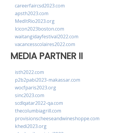
careerfaircsd2023.com
apsth2023.com
MedItRio2023.org
lcicon2023boston.com
waitangidayfestival2022.com
vacancesscolaires2022.com
MEDIA PARTNER II
isth2022.com
p2b2pabi2023-makassar.com
wocfparis2023.org
sinc2023.com
scdlqatar2022-qa.com
thecolumbiagrill.com
provisionscheeseandwineshoppe.com
khedi2023.org