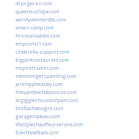
drjorgerico.com
queensushipa.com
wendyweimerdds.com
ameri-camp.com
hrsreceivables.com
empconst1.com
cinderella-support.com
bigpinkrestaurant.com
inspirehuahin.com
memmingerspainting.com
jeremypbeasley.com
thesandwichdepotcos.com
drgiggleshouseofpain.com
hotflashdesigns.com
garagenadeau.com
lifestylechauffeurservice.com
EverNewNails.com