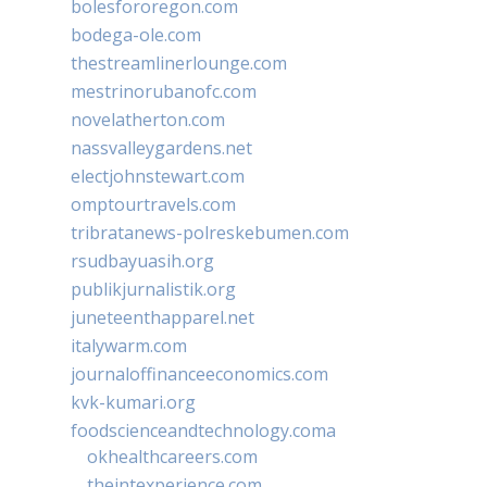
bolesfororegon.com
bodega-ole.com
thestreamlinerlounge.com
mestrinorubanofc.com
novelatherton.com
nassvalleygardens.net
electjohnstewart.com
omptourtravels.com
tribratanews-polreskebumen.com
rsudbayuasih.org
publikjurnalistik.org
juneteenthapparel.net
italywarm.com
journaloffinanceeconomics.com
kvk-kumari.org
foodscienceandtechnology.coma
okhealthcareers.com
theintexperience.com