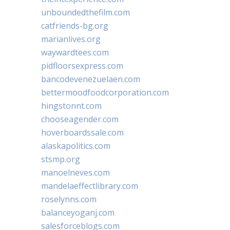
unboundedthefilm.com
catfriends-bg.org
marianlives.org
waywardtees.com
pidfloorsexpress.com
bancodevenezuelaen.com
bettermoodfoodcorporation.com
hingstonnt.com
chooseagender.com
hoverboardssale.com
alaskapolitics.com
stsmp.org
manoelneves.com
mandelaeffectlibrary.com
roselynns.com
balanceyoganj.com
salesforceblogs.com