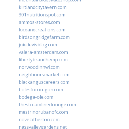
kirtlandcitytavern.com
301nutritionspot.com
ammos-stores.com
loceanecreations.com
birdsongridgefarm.com
joiedevivblog.com
valera-amsterdam.com
libertybrandhemp.com
norwoodinnwi.com
neighboursmarket.com
blackanguscareers.com
bolesfororegon.com
bodega-ole.com
thestreamlinerlounge.com
mestrinorubanofc.com
novelatherton.com
nassvalleygardens.net