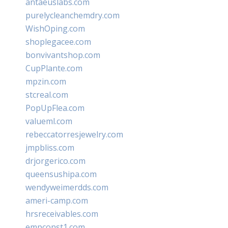
antaeuslabs.com
purelycleanchemdry.com
WishOping.com
shoplegacee.com
bonvivantshop.com
CupPlante.com
mpzin.com
stcreal.com
PopUpFlea.com
valueml.com
rebeccatorresjewelry.com
jmpbliss.com
drjorgerico.com
queensushipa.com
wendyweimerdds.com
ameri-camp.com
hrsreceivables.com
empconst1.com