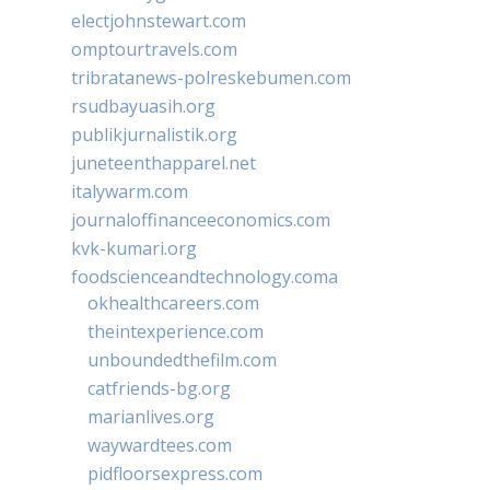
electjohnstewart.com
omptourtravels.com
tribratanews-polreskebumen.com
rsudbayuasih.org
publikjurnalistik.org
juneteenthapparel.net
italywarm.com
journaloffinanceeconomics.com
kvk-kumari.org
foodscienceandtechnology.coma
okhealthcareers.com
theintexperience.com
unboundedthefilm.com
catfriends-bg.org
marianlives.org
waywardtees.com
pidfloorsexpress.com