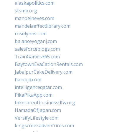
alaskapolitics.com
stsmp.org
manoelneves.com
mandelaeffectlibrary.com
roselynns.com
balanceyoganj.com
salesforceblogs.com
TrainGames365.com
BaytownEvaCationRentals.com
JabalpurCakeDelivery.com
halobjd.com
intelligenceqatar.com
PikaPikaApp.com
takecareofbusinessdfw.org
HamadaOfJapan.com
VersifyLifestyle.com
kingscreekadventures.com