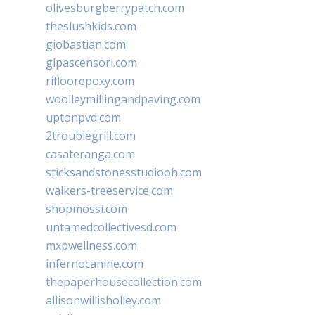
olivesburgberrypatch.com
theslushkids.com
giobastian.com
glpascensori.com
rifloorepoxy.com
woolleymillingandpaving.com
uptonpvd.com
2troublegrill.com
casateranga.com
sticksandstonesstudiooh.com
walkers-treeservice.com
shopmossi.com
untamedcollectivesd.com
mxpwellness.com
infernocanine.com
thepaperhousecollection.com
allisonwillisholley.com