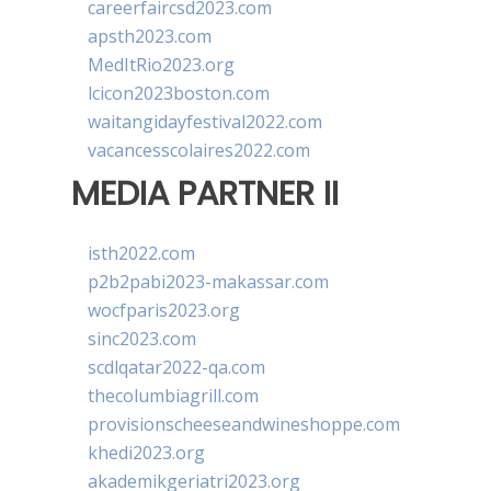
careerfaircsd2023.com
apsth2023.com
MedItRio2023.org
lcicon2023boston.com
waitangidayfestival2022.com
vacancesscolaires2022.com
MEDIA PARTNER II
isth2022.com
p2b2pabi2023-makassar.com
wocfparis2023.org
sinc2023.com
scdlqatar2022-qa.com
thecolumbiagrill.com
provisionscheeseandwineshoppe.com
khedi2023.org
akademikgeriatri2023.org