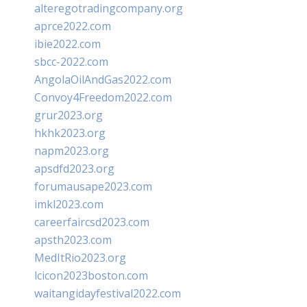
alteregotradingcompany.org
aprce2022.com
ibie2022.com
sbcc-2022.com
AngolaOilAndGas2022.com
Convoy4Freedom2022.com
grur2023.org
hkhk2023.org
napm2023.org
apsdfd2023.org
forumausape2023.com
imkl2023.com
careerfaircsd2023.com
apsth2023.com
MedItRio2023.org
lcicon2023boston.com
waitangidayfestival2022.com