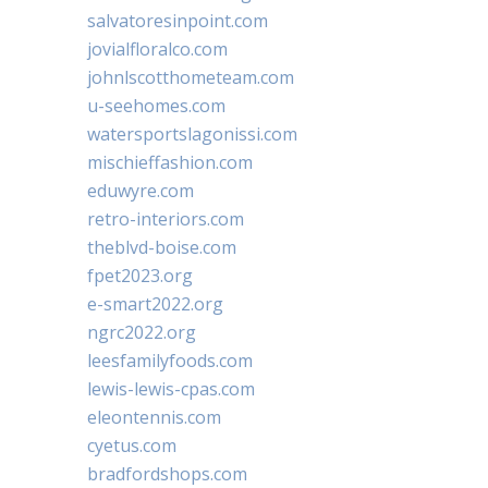
salvatoresinpoint.com
jovialfloralco.com
johnlscotthometeam.com
u-seehomes.com
watersportslagonissi.com
mischieffashion.com
eduwyre.com
retro-interiors.com
theblvd-boise.com
fpet2023.org
e-smart2022.org
ngrc2022.org
leesfamilyfoods.com
lewis-lewis-cpas.com
eleontennis.com
cyetus.com
bradfordshops.com