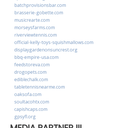
batchprovisionsbar.com
brasserie-gobette.com
musicrearte.com
morseysfarms.com
riverviewtennis.com
official-kelly-toys-squishmallows.com
displaygardenonsuncrest.org
bbq-empire-usa.com
feedstoreva.com
drogopets.com
ediblechalk.com
tabletennisnearme.com
oaksofa.com
soultacohtx.com
capishcaps.com
gpsyfl.org
MEDIA PARTNER III