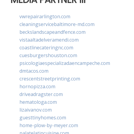
vwrepairarlington.com
cleaningservicebaltimore-md.com
beckslandscapeandfence.com
vistaaltadelveramendi.com
coastlinecateringnc.com
cuesburgershouston.com
psicologiaespecializadaencampeche.com
dmtacos.com
crescentstreetprinting.com
hornopizza.com
driveadragster.com
hematologa.com
lizaivanov.com
guesttinyhomes.com
home-plow-by-meyer.com
palatelatincuisine.com