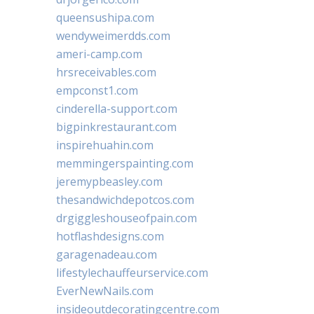
queensushipa.com
wendyweimerdds.com
ameri-camp.com
hrsreceivables.com
empconst1.com
cinderella-support.com
bigpinkrestaurant.com
inspirehuahin.com
memmingerspainting.com
jeremypbeasley.com
thesandwichdepotcos.com
drgiggleshouseofpain.com
hotflashdesigns.com
garagenadeau.com
lifestylechauffeurservice.com
EverNewNails.com
insideoutdecoratingcentre.com