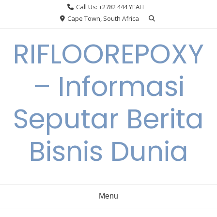
Skip
Call Us: +2782 444 YEAH
to
Cape Town, South Africa
content
RIFLOOREPOXY
– Informasi
Seputar Berita
Bisnis Dunia
Menu