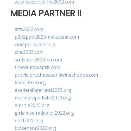
vacancesscolaires2022.com
MEDIA PARTNER II
isth2022.com
p2b2pabi2023-makassar.com
wocfparis2023.org
sinc2023.com
scdlqatar2022-qa.com
thecolumbiagrill.com
provisionscheeseandwineshoppe.com
khedi2023.org
akademikgeriatri2023.org
marmarapediatri2023.org
emchie2023.org
girisimselradyoloji2022.org
utcd2022.org
biosensor2022.org