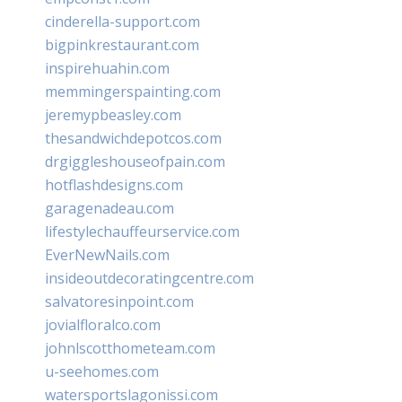
cinderella-support.com
bigpinkrestaurant.com
inspirehuahin.com
memmingerspainting.com
jeremypbeasley.com
thesandwichdepotcos.com
drgiggleshouseofpain.com
hotflashdesigns.com
garagenadeau.com
lifestylechauffeurservice.com
EverNewNails.com
insideoutdecoratingcentre.com
salvatoresinpoint.com
jovialfloralco.com
johnlscotthometeam.com
u-seehomes.com
watersportslagonissi.com