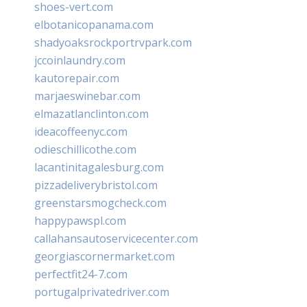
shoes-vert.com
elbotanicopanama.com
shadyoaksrockportrvpark.com
jccoinlaundry.com
kautorepair.com
marjaeswinebar.com
elmazatlanclinton.com
ideacoffeenyc.com
odieschillicothe.com
lacantinitagalesburg.com
pizzadeliverybristol.com
greenstarsmogcheck.com
happypawspl.com
callahansautoservicecenter.com
georgiascornermarket.com
perfectfit24-7.com
portugalprivatedriver.com