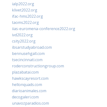
ialp2022.org
klivet2022.org
ifac-hms2022.org
taoms2022.org
iias-euromena-conference2022.org
ivd2022.org
csity2022.org
ibsarstudyabroad.com
bennusehgall.com
tsecincinnati.com
roderconstructiongroup.com
plazabatai.com
hawkscayresort.com
hellonquads.com
diarioanimales.com
decogaleri.com
unavozparadios.com