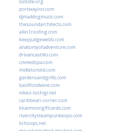
solslite.org
portwayinn.com
djmaddogmusic.com
thesoundarchitects.com
allin1roofing.com
keepjudgewebb.com
anatomyofadventure.com
drivancastillo.com
cmmedspa.com
midletontkd.com
gardensandgrills.com
basilfoodwine.com
nikko-tochigi.net
caribbean-corner.com
bluemoongiftcards.com
rivercitysteampunkexpo.com
kchoops.net
mountainsideskateshop.com