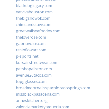
blackdoglegacy.com
eatvivahouston.com
thebigshowok.com
chimeandstave.com
greatwallseafoodny.com
theloverose.com
gabriovoice.com
resinflowart.com
p-sports.net
korsairstreetwear.com
petshopallston.com
avenue26tacos.com
topgglasses.com
broadmoornailsspacoloradosprings.com
missblackpasadena.com
anneskitchen.org
valenciamarketytaqueria.com