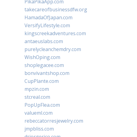
PikaPikaApp.com
takecareofbusinessdfw.org
HamadaOfJapan.com
VersifyLifestyle.com
kingscreekadventures.com
antaeuslabs.com
purelycleanchemdry.com
WishOping.com
shoplegacee.com
bonvivantshop.com
CupPlante.com
mpzin.com
stcreal.com
PopUpFlea.com
valueml.com
rebeccatorresjewelry.com
jmpbliss.com
drjorgerico.com