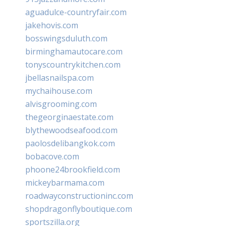
aguadulce-countryfair.com
jakehovis.com
bosswingsduluth.com
birminghamautocare.com
tonyscountrykitchen.com
jbellasnailspa.com
mychaihouse.com
alvisgrooming.com
thegeorginaestate.com
blythewoodseafood.com
paolosdelibangkok.com
bobacove.com
phoone24brookfield.com
mickeybarmama.com
roadwayconstructioninc.com
shopdragonflyboutique.com
sportszilla.org