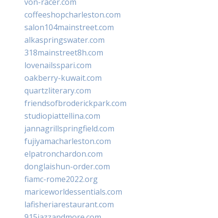
von-racer.com
coffeeshopcharleston.com
salon104mainstreet.com
alkaspringswater.com
318mainstreet8h.com
lovenailsspari.com
oakberry-kuwait.com
quartzliterary.com
friendsofbroderickpark.com
studiopiattellina.com
jannagrillspringfield.com
fujiyamacharleston.com
elpatronchardon.com
donglaishun-order.com
fiamc-rome2022.org
mariceworldessentials.com
lafisheriarestaurant.com
915jazzandmore.com