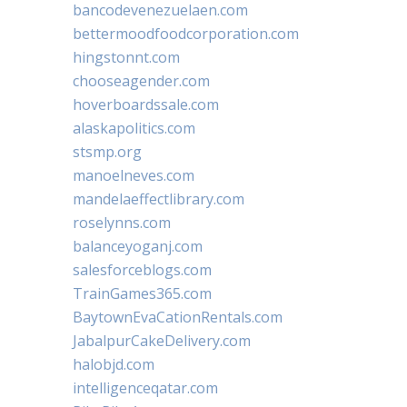
bancodevenezuelaen.com
bettermoodfoodcorporation.com
hingstonnt.com
chooseagender.com
hoverboardssale.com
alaskapolitics.com
stsmp.org
manoelneves.com
mandelaeffectlibrary.com
roselynns.com
balanceyoganj.com
salesforceblogs.com
TrainGames365.com
BaytownEvaCationRentals.com
JabalpurCakeDelivery.com
halobjd.com
intelligenceqatar.com