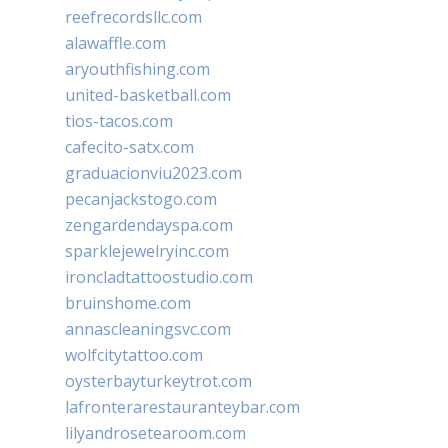
reefrecordsllc.com
alawaffle.com
aryouthfishing.com
united-basketball.com
tios-tacos.com
cafecito-satx.com
graduacionviu2023.com
pecanjackstogo.com
zengardendayspa.com
sparklejewelryinc.com
ironcladtattoostudio.com
bruinshome.com
annascleaningsvc.com
wolfcitytattoo.com
oysterbayturkeytrot.com
lafronterarestauranteybar.com
lilyandrosetearoom.com