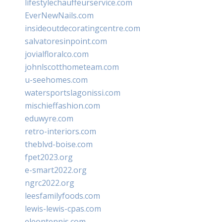
lifestylechauffeurservice.com
EverNewNails.com
insideoutdecoratingcentre.com
salvatoresinpoint.com
jovialfloralco.com
johnlscotthometeam.com
u-seehomes.com
watersportslagonissi.com
mischieffashion.com
eduwyre.com
retro-interiors.com
theblvd-boise.com
fpet2023.org
e-smart2022.org
ngrc2022.org
leesfamilyfoods.com
lewis-lewis-cpas.com
eleontennis.com