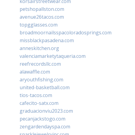
korsairstreetwear.com
petshopallston.com
avenue26tacos.com
topgglasses.com
broadmoornailsspacoloradosprings.com
missblackpasadena.com
anneskitchen.org
valenciamarketytaqueria.com
reefrecordsllc.com
alawaffle.com
aryouthfishing.com
united-basketball.com
tios-tacos.com
cafecito-satx.com
graduacionviu2023.com
pecanjackstogo.com
zengardendayspa.com
sparklejewelryinc.com