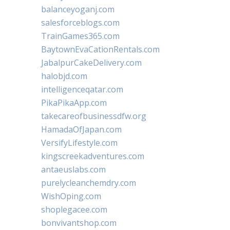
balanceyoganj.com
salesforceblogs.com
TrainGames365.com
BaytownEvaCationRentals.com
JabalpurCakeDelivery.com
halobjd.com
intelligenceqatar.com
PikaPikaApp.com
takecareofbusinessdfw.org
HamadaOfJapan.com
VersifyLifestyle.com
kingscreekadventures.com
antaeuslabs.com
purelycleanchemdry.com
WishOping.com
shoplegacee.com
bonvivantshop.com