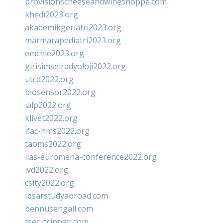
provisionscheeseandwineshoppe.com
khedi2023.org
akademikgeriatri2023.org
marmarapediatri2023.org
emchie2023.org
girisimselradyoloji2022.org
utcd2022.org
biosensor2022.org
ialp2022.org
klivet2022.org
ifac-hms2022.org
taoms2022.org
iias-euromena-conference2022.org
ivd2022.org
csity2022.org
ibsarstudyabroad.com
bennusehgall.com
tsecincinnati.com