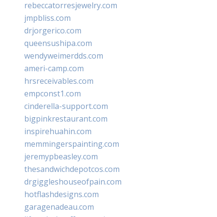
rebeccatorresjewelry.com
jmpbliss.com
drjorgerico.com
queensushipa.com
wendyweimerdds.com
ameri-camp.com
hrsreceivables.com
empconst1.com
cinderella-support.com
bigpinkrestaurant.com
inspirehuahin.com
memmingerspainting.com
jeremypbeasley.com
thesandwichdepotcos.com
drgiggleshouseofpain.com
hotflashdesigns.com
garagenadeau.com