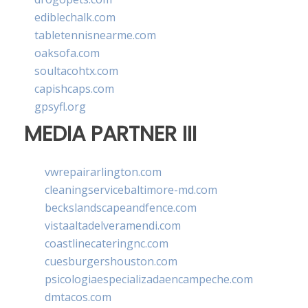
ediblechalk.com
tabletennisnearme.com
oaksofa.com
soultacohtx.com
capishcaps.com
gpsyfl.org
MEDIA PARTNER III
vwrepairarlington.com
cleaningservicebaltimore-md.com
beckslandscapeandfence.com
vistaaltadelveramendi.com
coastlinecateringnc.com
cuesburgershouston.com
psicologiaespecializadaencampeche.com
dmtacos.com