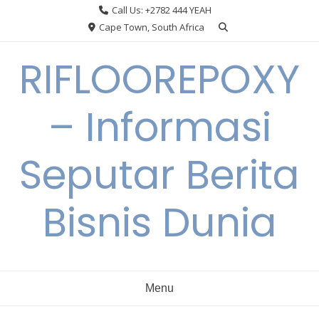
Skip
Call Us: +2782 444 YEAH
to
Cape Town, South Africa
content
RIFLOOREPOXY
– Informasi
Seputar Berita
Bisnis Dunia
Menu