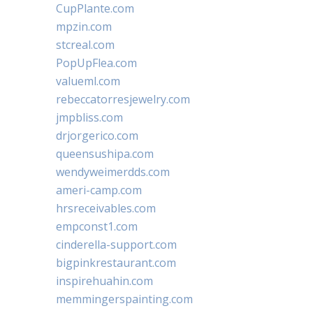
CupPlante.com
mpzin.com
stcreal.com
PopUpFlea.com
valueml.com
rebeccatorresjewelry.com
jmpbliss.com
drjorgerico.com
queensushipa.com
wendyweimerdds.com
ameri-camp.com
hrsreceivables.com
empconst1.com
cinderella-support.com
bigpinkrestaurant.com
inspirehuahin.com
memmingerspainting.com