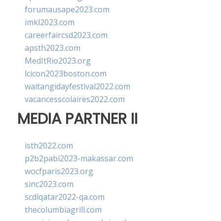
forumausape2023.com
imkl2023.com
careerfaircsd2023.com
apsth2023.com
MedItRio2023.org
lcicon2023boston.com
waitangidayfestival2022.com
vacancesscolaires2022.com
MEDIA PARTNER II
isth2022.com
p2b2pabi2023-makassar.com
wocfparis2023.org
sinc2023.com
scdlqatar2022-qa.com
thecolumbiagrill.com