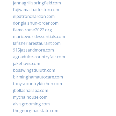
jannagrillspringfield.com
fujiyamacharleston.com
elpatronchardon.com
donglaishun-order.com
fiamc-rome2022.org
mariceworldessentials.com
lafisheriarestaurant.com
915jazzandmore.com
aguadulce-countryfair.com
jakehovis.com
bosswingsduluth.com
birminghamautocare.com
tonyscountrykitchen.com
jbellasnailspa.com
mychaihouse.com
alvisgrooming.com
thegeorginaestate.com