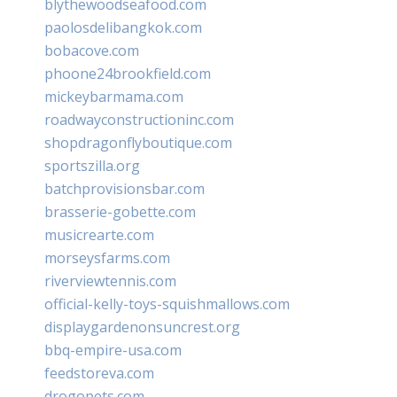
blythewoodseafood.com
paolosdelibangkok.com
bobacove.com
phoone24brookfield.com
mickeybarmama.com
roadwayconstructioninc.com
shopdragonflyboutique.com
sportszilla.org
batchprovisionsbar.com
brasserie-gobette.com
musicrearte.com
morseysfarms.com
riverviewtennis.com
official-kelly-toys-squishmallows.com
displaygardenonsuncrest.org
bbq-empire-usa.com
feedstoreva.com
drogopets.com