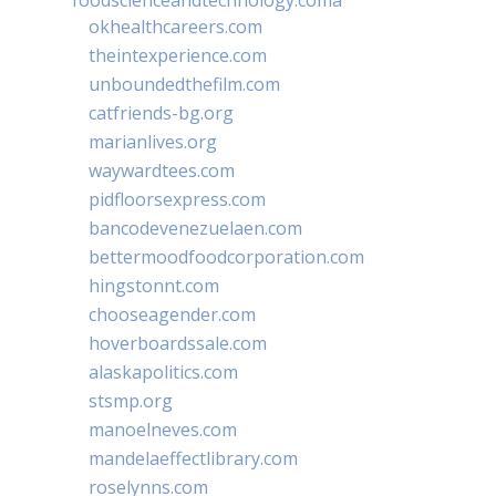
okhealthcareers.com
theintexperience.com
unboundedthefilm.com
catfriends-bg.org
marianlives.org
waywardtees.com
pidfloorsexpress.com
bancodevenezuelaen.com
bettermoodfoodcorporation.com
hingstonnt.com
chooseagender.com
hoverboardssale.com
alaskapolitics.com
stsmp.org
manoelneves.com
mandelaeffectlibrary.com
roselynns.com