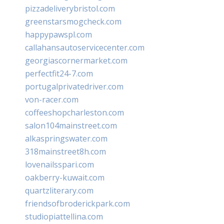
pizzadeliverybristol.com
greenstarsmogcheck.com
happypawspl.com
callahansautoservicecenter.com
georgiascornermarket.com
perfectfit24-7.com
portugalprivatedriver.com
von-racer.com
coffeeshopcharleston.com
salon104mainstreet.com
alkaspringswater.com
318mainstreet8h.com
lovenailsspari.com
oakberry-kuwait.com
quartzliterary.com
friendsofbroderickpark.com
studiopiattellina.com