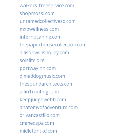
walkers-treeservice.com
shopmossi.com
untamedcollectivesd.com
mxpwellness.com
infernocanine.com
thepaperhousecollection.com
allisonwillisholley.com
solslite.org
portwayinn.com
djmaddogmusic.com
thesoundarchitects.com
allin1roofing.com
keepjudgewebb.com
anatomyofadventure.com
drivancastillo.com
cmmedspa.com
midletontkd.com