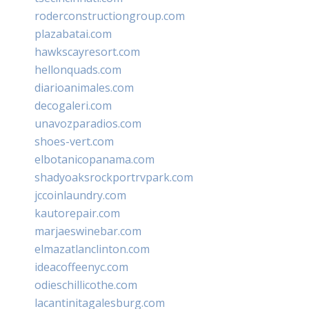
roderconstructiongroup.com
plazabatai.com
hawkscayresort.com
hellonquads.com
diarioanimales.com
decogaleri.com
unavozparadios.com
shoes-vert.com
elbotanicopanama.com
shadyoaksrockportrvpark.com
jccoinlaundry.com
kautorepair.com
marjaeswinebar.com
elmazatlanclinton.com
ideacoffeenyc.com
odieschillicothe.com
lacantinitagalesburg.com