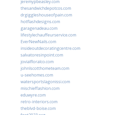
jeremypbeasley.com
thesandwichdepotcos.com
drgiggleshouseofpain.com
hotflashdesigns.com
garagenadeau.com
lifestylechauffeurservice.com
EverNewNails.com
insideoutdecoratingcentre.com
salvatoresinpoint.com
jovialfloralco.com
johnlscotthometeam.com
u-seehomes.com
watersportslagonissi.com
mischieffashion.com
eduwyre.com
retro-interiors.com
theblvd-boise.com
fpet2023.org