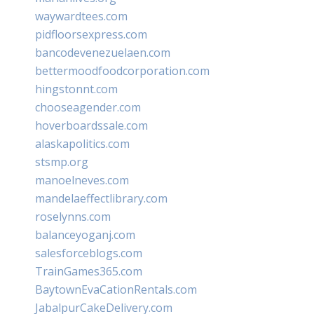
waywardtees.com
pidfloorsexpress.com
bancodevenezuelaen.com
bettermoodfoodcorporation.com
hingstonnt.com
chooseagender.com
hoverboardssale.com
alaskapolitics.com
stsmp.org
manoelneves.com
mandelaeffectlibrary.com
roselynns.com
balanceyoganj.com
salesforceblogs.com
TrainGames365.com
BaytownEvaCationRentals.com
JabalpurCakeDelivery.com