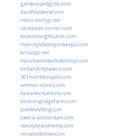
gardensandgrills.com
basilfoodwine.com
nikko-tochigi.net
caribbean-corner.com
bluemoongiftcards.com
rivercitysteampunkexpo.com
kchoops.net
mountainsideskateshop.com
kirtlandcitytavern.com
301nutritionspot.com
ammos-stores.com
loceanecreations.com
birdsongridgefarm.com
joiedevivblog.com
valera-amsterdam.com
libertybrandhemp.com
norwoodinnwi.com