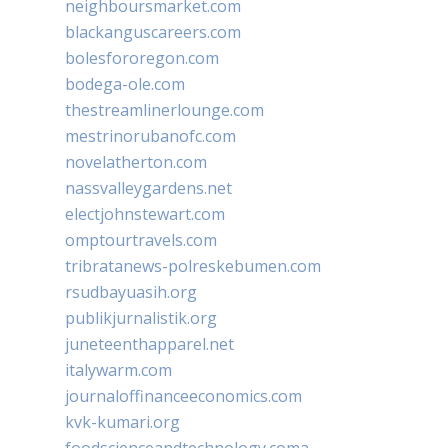
neighboursmarket.com
blackanguscareers.com
bolesfororegon.com
bodega-ole.com
thestreamlinerlounge.com
mestrinorubanofc.com
novelatherton.com
nassvalleygardens.net
electjohnstewart.com
omptourtravels.com
tribratanews-polreskebumen.com
rsudbayuasih.org
publikjurnalistik.org
juneteenthapparel.net
italywarm.com
journaloffinanceeconomics.com
kvk-kumari.org
foodscienceandtechnology.coma