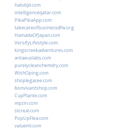
halobjd.com
intelligenceqatar.com
PikaPikaApp.com
takecareofbusinessdfw.org
HamadaOfJapan.com
VersifyLifestyle.com
kingscreekadventures.com
antaeuslabs.com
purelycleanchemdry.com
WishOping.com
shoplegacee.com
bonvivantshop.com
CupPlante.com
mpzin.com
stcreal.com
PopUpFlea.com
valueml.com