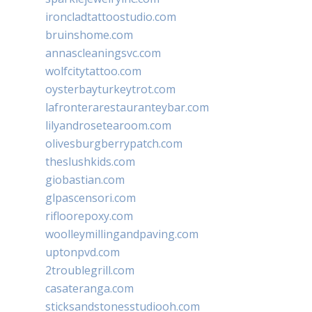
ironcladtattoostudio.com
bruinshome.com
annascleaningsvc.com
wolfcitytattoo.com
oysterbayturkeytrot.com
lafronterarestauranteybar.com
lilyandrosetearoom.com
olivesburgberrypatch.com
theslushkids.com
giobastian.com
glpascensori.com
rifloorepoxy.com
woolleymillingandpaving.com
uptonpvd.com
2troublegrill.com
casateranga.com
sticksandstonesstudiooh.com