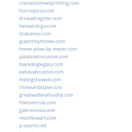
crescentstreetprinting.com
hornopizza.com
driveadragster.com
hematologa.com
lizaivanov.com
guesttinyhomes.com
home-plow-by-meyer.com
palatelatincuisine.com
blackdoglegacy.com
eatvivahouston.com
thebigshowok.com
chimeandstave.com
greatwallseafoodny.com
theloverose.com
gabriovoice.com
resinflowart.com
p-sports.net