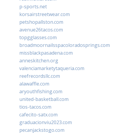
p-sports.net
korsairstreetwear.com
petshopallston.com
avenue26tacos.com
topgglasses.com
broadmoornailsspacoloradosprings.com
missblackpasadena.com
anneskitchen.org
valenciamarketytaqueria.com
reefrecordsllc.com
alawaffle.com
aryouthfishing.com
united-basketball.com
tios-tacos.com
cafecito-satx.com
graduacionviu2023.com
pecanjackstogo.com