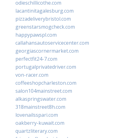
odieschillicothe.com
lacantinitagalesburg.com
pizzadeliverybristol.com
greenstarsmogcheck.com
happypawspl.com
callahansautoservicecenter.com
georgiascornermarket.com
perfectfit24-7.com
portugalprivatedriver.com
von-racer.com
coffeeshopcharleston.com
salon104mainstreet.com
alkaspringswater.com
318mainstreet8h.com
lovenailsspari.com
oakberry-kuwait.com
quartzliterary.com