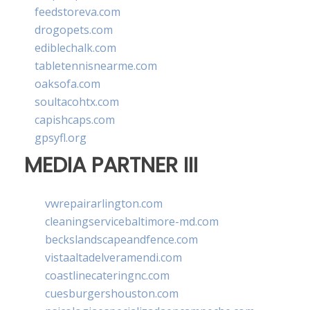
feedstoreva.com
drogopets.com
ediblechalk.com
tabletennisnearme.com
oaksofa.com
soultacohtx.com
capishcaps.com
gpsyfl.org
MEDIA PARTNER III
vwrepairarlington.com
cleaningservicebaltimore-md.com
beckslandscapeandfence.com
vistaaltadelveramendi.com
coastlinecateringnc.com
cuesburgershouston.com