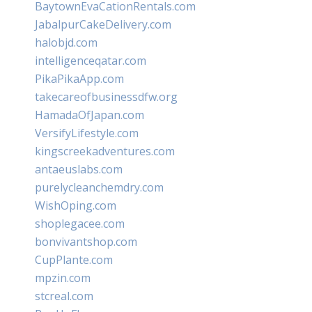
BaytownEvaCationRentals.com
JabalpurCakeDelivery.com
halobjd.com
intelligenceqatar.com
PikaPikaApp.com
takecareofbusinessdfw.org
HamadaOfJapan.com
VersifyLifestyle.com
kingscreekadventures.com
antaeuslabs.com
purelycleanchemdry.com
WishOping.com
shoplegacee.com
bonvivantshop.com
CupPlante.com
mpzin.com
stcreal.com