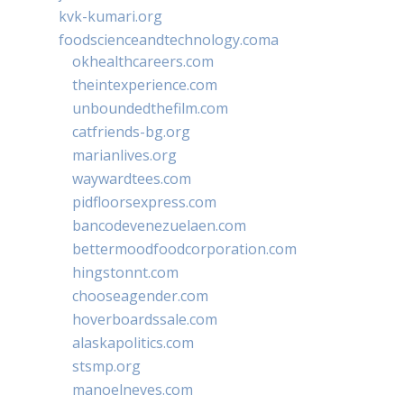
kvk-kumari.org
foodscienceandtechnology.coma
okhealthcareers.com
theintexperience.com
unboundedthefilm.com
catfriends-bg.org
marianlives.org
waywardtees.com
pidfloorsexpress.com
bancodevenezuelaen.com
bettermoodfoodcorporation.com
hingstonnt.com
chooseagender.com
hoverboardssale.com
alaskapolitics.com
stsmp.org
manoelneves.com