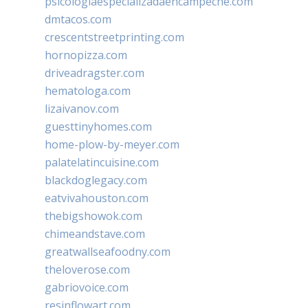
psicologiaespecializadaencampeche.com
dmtacos.com
crescentstreetprinting.com
hornopizza.com
driveadragster.com
hematologa.com
lizaivanov.com
guesttinyhomes.com
home-plow-by-meyer.com
palatelatincuisine.com
blackdoglegacy.com
eatvivahouston.com
thebigshowok.com
chimeandstave.com
greatwallseafoodny.com
theloverose.com
gabriovoice.com
resinflowart.com