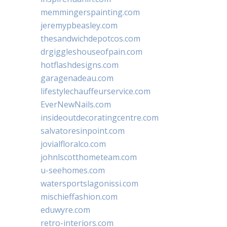
memmingerspainting.com
jeremypbeasley.com
thesandwichdepotcos.com
drgiggleshouseofpain.com
hotflashdesigns.com
garagenadeau.com
lifestylechauffeurservice.com
EverNewNails.com
insideoutdecoratingcentre.com
salvatoresinpoint.com
jovialfloralco.com
johnlscotthometeam.com
u-seehomes.com
watersportslagonissi.com
mischieffashion.com
eduwyre.com
retro-interiors.com