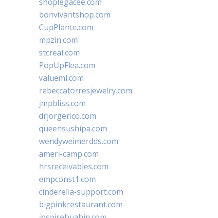
shoplegacee.com
bonvivantshop.com
CupPlante.com
mpzin.com
stcreal.com
PopUpFlea.com
valueml.com
rebeccatorresjewelry.com
jmpbliss.com
drjorgerico.com
queensushipa.com
wendyweimerdds.com
ameri-camp.com
hrsreceivables.com
empconst1.com
cinderella-support.com
bigpinkrestaurant.com
inspirehuahin.com