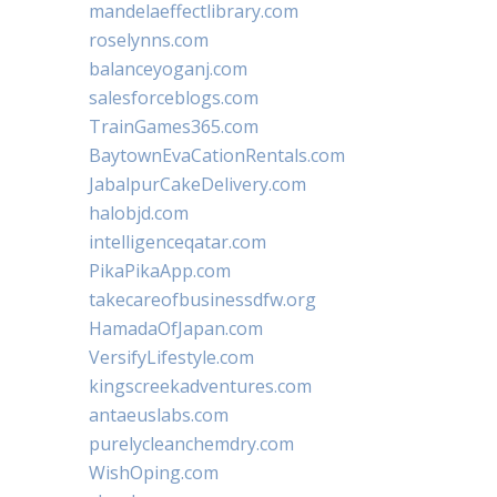
mandelaeffectlibrary.com
roselynns.com
balanceyoganj.com
salesforceblogs.com
TrainGames365.com
BaytownEvaCationRentals.com
JabalpurCakeDelivery.com
halobjd.com
intelligenceqatar.com
PikaPikaApp.com
takecareofbusinessdfw.org
HamadaOfJapan.com
VersifyLifestyle.com
kingscreekadventures.com
antaeuslabs.com
purelycleanchemdry.com
WishOping.com