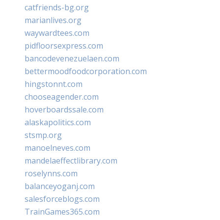
catfriends-bg.org
marianlives.org
waywardtees.com
pidfloorsexpress.com
bancodevenezuelaen.com
bettermoodfoodcorporation.com
hingstonnt.com
chooseagender.com
hoverboardssale.com
alaskapolitics.com
stsmp.org
manoelneves.com
mandelaeffectlibrary.com
roselynns.com
balanceyoganj.com
salesforceblogs.com
TrainGames365.com