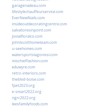
garagenadeau.com
lifestylechauffeurservice.com
EverNewNails.com
insideoutdecoratingcentre.com
salvatoresinpoint.com
jovialfloralco.com
johnlscotthometeam.com
u-seehomes.com
watersportslagonissi.com
mischieffashion.com
eduwyre.com
retro-interiors.com
theblvd-boise.com
fpet2023.org
e-smart2022.org
ngrc2022.org
leesfamilyfoods.com