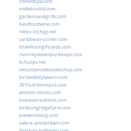
cmmedspa.com
midletontkd.com
gardensandgrills.com
basilfoodwine.com
nikko-tochigi.net
caribbean-corner.com
bluemoongiftcards.com
rivercitysteampunkexpo.com
kchoops.net
mountainsideskateshop.com
kirtlandcitytavern.com
301nutritionspot.com
ammos-stores.com
loceanecreations.com
birdsongridgefarm.com
joiedevivblog.com
valera-amsterdam.com
libertybrandhemp.com