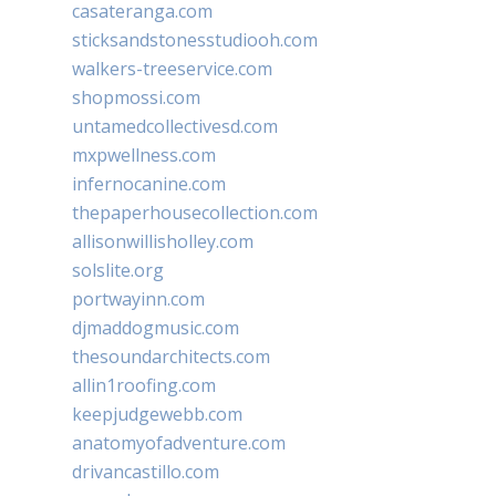
casateranga.com
sticksandstonesstudiooh.com
walkers-treeservice.com
shopmossi.com
untamedcollectivesd.com
mxpwellness.com
infernocanine.com
thepaperhousecollection.com
allisonwillisholley.com
solslite.org
portwayinn.com
djmaddogmusic.com
thesoundarchitects.com
allin1roofing.com
keepjudgewebb.com
anatomyofadventure.com
drivancastillo.com