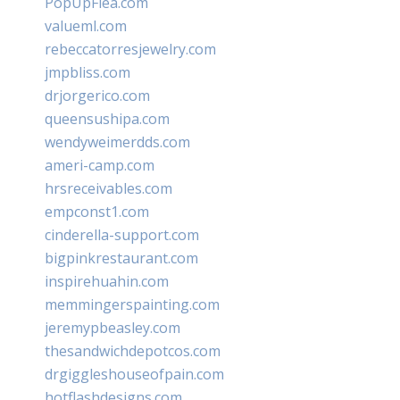
PopUpFlea.com
valueml.com
rebeccatorresjewelry.com
jmpbliss.com
drjorgerico.com
queensushipa.com
wendyweimerdds.com
ameri-camp.com
hrsreceivables.com
empconst1.com
cinderella-support.com
bigpinkrestaurant.com
inspirehuahin.com
memmingerspainting.com
jeremypbeasley.com
thesandwichdepotcos.com
drgiggleshouseofpain.com
hotflashdesigns.com