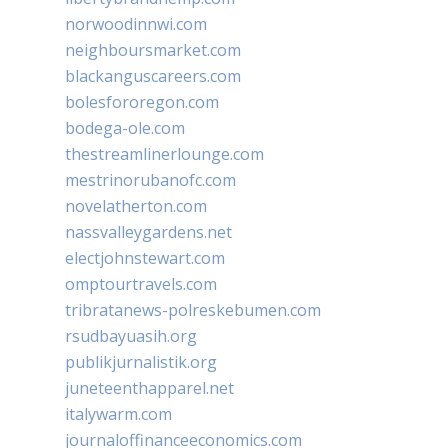
norwoodinnwi.com
neighboursmarket.com
blackanguscareers.com
bolesfororegon.com
bodega-ole.com
thestreamlinerlounge.com
mestrinorubanofc.com
novelatherton.com
nassvalleygardens.net
electjohnstewart.com
omptourtravels.com
tribratanews-polreskebumen.com
rsudbayuasih.org
publikjurnalistik.org
juneteenthapparel.net
italywarm.com
journaloffinanceeconomics.com