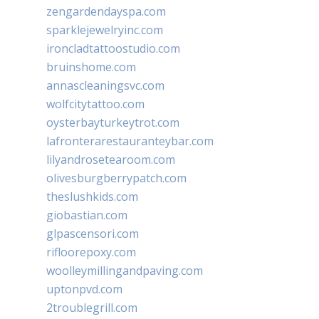
zengardendayspa.com
sparklejewelryinc.com
ironcladtattoostudio.com
bruinshome.com
annascleaningsvc.com
wolfcitytattoo.com
oysterbayturkeytrot.com
lafronterarestauranteybar.com
lilyandrosetearoom.com
olivesburgberrypatch.com
theslushkids.com
giobastian.com
glpascensori.com
rifloorepoxy.com
woolleymillingandpaving.com
uptonpvd.com
2troublegrill.com