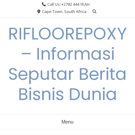
Skip
Call Us: +2782 444 YEAH
to
Cape Town, South Africa
content
RIFLOOREPOXY
– Informasi
Seputar Berita
Bisnis Dunia
Menu