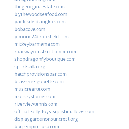
thegeorginaestate.com
blythewoodseafood.com
paolosdelibangkok.com
bobacove.com
phoone24brookfield.com
mickeybarmama.com
roadwayconstructioninc.com
shopdragonflyboutique.com
sportszilla.org
batchprovisionsbar.com
brasserie-gobette.com
musicrearte.com
morseysfarms.com
riverviewtennis.com
official-kelly-toys-squishmallows.com
displaygardenonsuncrest.org
bbq-empire-usa.com