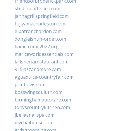
friendsofbroderickpark.com
studiopiattellina.com
jannagrillspringfield.com
fujiyamacharleston.com
elpatronchardon.com
donglaishun-order.com
fiamc-rome2022.org
mariceworldessentials.com
lafisheriarestaurant.com
915jazzandmore.com
aguadulce-countryfair.com
jakehovis.com
bosswingsduluth.com
birminghamautocare.com
tonyscountrykitchen.com
jbellasnailspa.com
mychaihouse.com
alvisgrooming.com