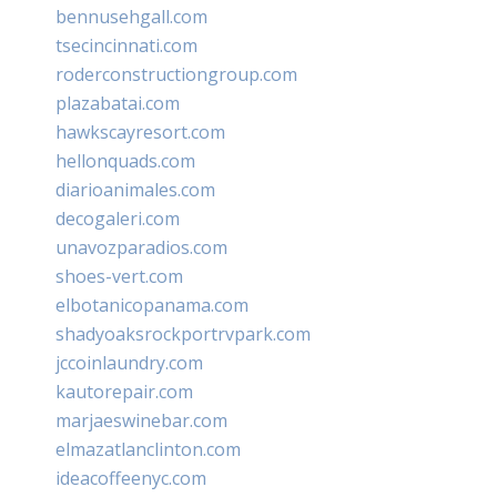
bennusehgall.com
tsecincinnati.com
roderconstructiongroup.com
plazabatai.com
hawkscayresort.com
hellonquads.com
diarioanimales.com
decogaleri.com
unavozparadios.com
shoes-vert.com
elbotanicopanama.com
shadyoaksrockportrvpark.com
jccoinlaundry.com
kautorepair.com
marjaeswinebar.com
elmazatlanclinton.com
ideacoffeenyc.com