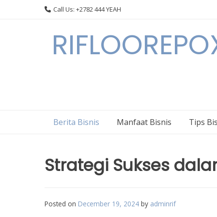
Skip
Call Us: +2782 444 YEAH
to
content
RIFLOOREPOX
Berita Bisnis
Manfaat Bisnis
Tips Bi
Strategi Sukses dal
Posted on
December 19, 2024
by
adminrif