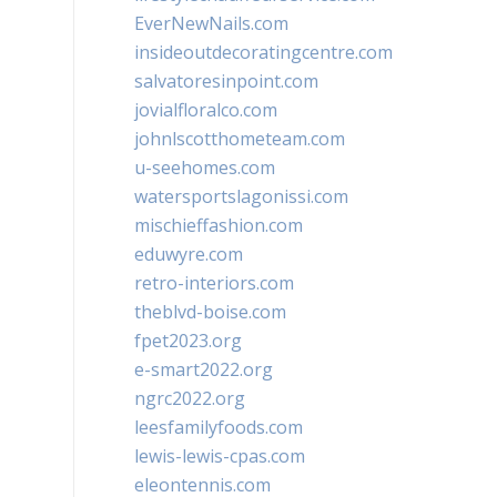
EverNewNails.com
insideoutdecoratingcentre.com
salvatoresinpoint.com
jovialfloralco.com
johnlscotthometeam.com
u-seehomes.com
watersportslagonissi.com
mischieffashion.com
eduwyre.com
retro-interiors.com
theblvd-boise.com
fpet2023.org
e-smart2022.org
ngrc2022.org
leesfamilyfoods.com
lewis-lewis-cpas.com
eleontennis.com