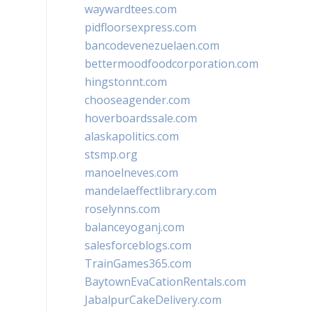
waywardtees.com
pidfloorsexpress.com
bancodevenezuelaen.com
bettermoodfoodcorporation.com
hingstonnt.com
chooseagender.com
hoverboardssale.com
alaskapolitics.com
stsmp.org
manoelneves.com
mandelaeffectlibrary.com
roselynns.com
balanceyoganj.com
salesforceblogs.com
TrainGames365.com
BaytownEvaCationRentals.com
JabalpurCakeDelivery.com