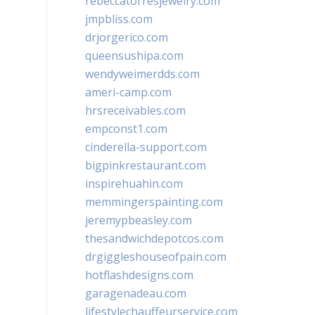
rebeccatorresjewelry.com
jmpbliss.com
drjorgerico.com
queensushipa.com
wendyweimerdds.com
ameri-camp.com
hrsreceivables.com
empconst1.com
cinderella-support.com
bigpinkrestaurant.com
inspirehuahin.com
memmingerspainting.com
jeremypbeasley.com
thesandwichdepotcos.com
drgiggleshouseofpain.com
hotflashdesigns.com
garagenadeau.com
lifestylechauffeurservice.com