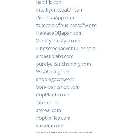
halobjd.com
intelligenceqatar.com
PikaPikaApp.com
takecareofbusinessdfw.org
HamadaOfJapan.com
VersifyLifestyle.com
kingscreekadventures.com
antaeuslabs.com
purelycleanchemdry.com
WishOping.com
shoplegacee.com
bonvivantshop.com
CupPlante.com
mpzin.com
stcreal.com
PopUpFlea.com
valueml.com