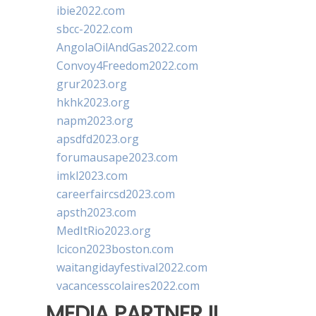
ibie2022.com
sbcc-2022.com
AngolaOilAndGas2022.com
Convoy4Freedom2022.com
grur2023.org
hkhk2023.org
napm2023.org
apsdfd2023.org
forumausape2023.com
imkl2023.com
careerfaircsd2023.com
apsth2023.com
MedItRio2023.org
lcicon2023boston.com
waitangidayfestival2022.com
vacancesscolaires2022.com
MEDIA PARTNER II