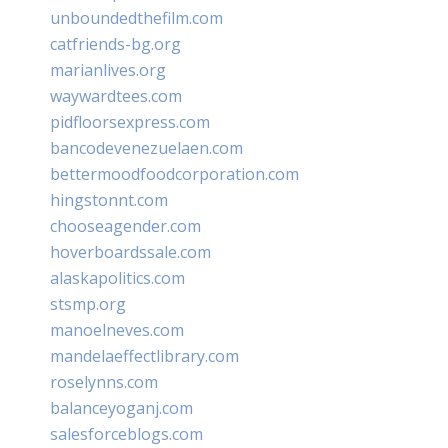
unboundedthefilm.com
catfriends-bg.org
marianlives.org
waywardtees.com
pidfloorsexpress.com
bancodevenezuelaen.com
bettermoodfoodcorporation.com
hingstonnt.com
chooseagender.com
hoverboardssale.com
alaskapolitics.com
stsmp.org
manoelneves.com
mandelaeffectlibrary.com
roselynns.com
balanceyoganj.com
salesforceblogs.com