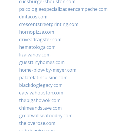
cuesburgershouston.com
psicologiaespecializadaencampeche.com
dmtacos.com
crescentstreetprinting.com
hornopizza.com
driveadragster.com
hematologa.com
lizaivanov.com
guesttinyhomes.com
home-plow-by-meyer.com
palatelatincuisine.com
blackdoglegacy.com
eatvivahouston.com
thebigshowok.com
chimeandstave.com
greatwallseafoodny.com
theloverose.com
gabriovoice.com