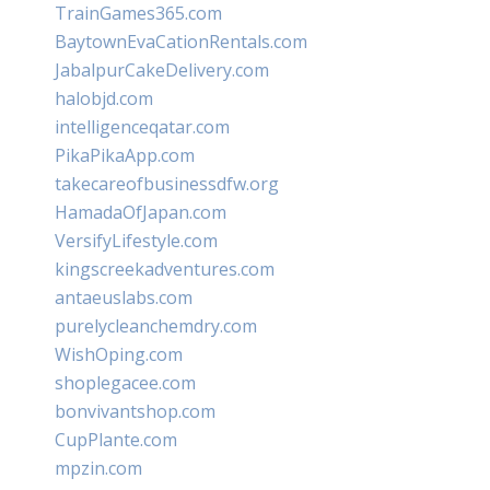
TrainGames365.com
BaytownEvaCationRentals.com
JabalpurCakeDelivery.com
halobjd.com
intelligenceqatar.com
PikaPikaApp.com
takecareofbusinessdfw.org
HamadaOfJapan.com
VersifyLifestyle.com
kingscreekadventures.com
antaeuslabs.com
purelycleanchemdry.com
WishOping.com
shoplegacee.com
bonvivantshop.com
CupPlante.com
mpzin.com