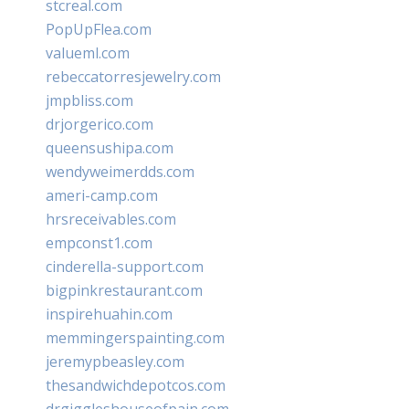
stcreal.com
PopUpFlea.com
valueml.com
rebeccatorresjewelry.com
jmpbliss.com
drjorgerico.com
queensushipa.com
wendyweimerdds.com
ameri-camp.com
hrsreceivables.com
empconst1.com
cinderella-support.com
bigpinkrestaurant.com
inspirehuahin.com
memmingerspainting.com
jeremypbeasley.com
thesandwichdepotcos.com