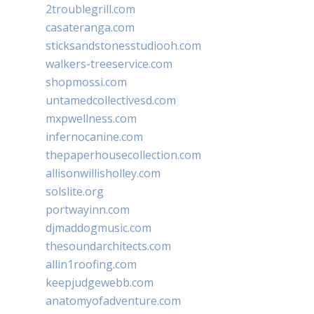
2troublegrill.com
casateranga.com
sticksandstonesstudiooh.com
walkers-treeservice.com
shopmossi.com
untamedcollectivesd.com
mxpwellness.com
infernocanine.com
thepaperhousecollection.com
allisonwillisholley.com
solslite.org
portwayinn.com
djmaddogmusic.com
thesoundarchitects.com
allin1roofing.com
keepjudgewebb.com
anatomyofadventure.com