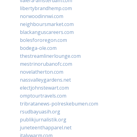
valera-amsterdam.com
libertybrandhemp.com
norwoodinnwi.com
neighboursmarket.com
blackanguscareers.com
bolesfororegon.com
bodega-ole.com
thestreamlinerlounge.com
mestrinorubanofc.com
novelatherton.com
nassvalleygardens.net
electjohnstewart.com
omptourtravels.com
tribratanews-polreskebumen.com
rsudbayuasih.org
publikjurnalistik.org
juneteenthapparel.net
italywarm.com