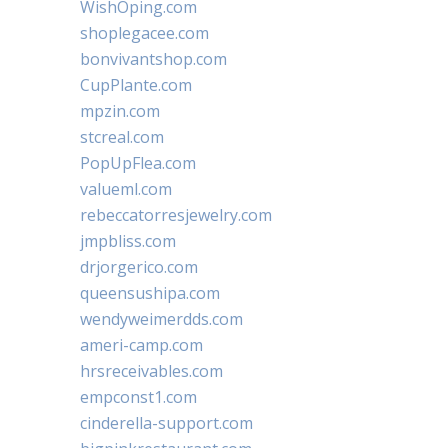
WishOping.com
shoplegacee.com
bonvivantshop.com
CupPlante.com
mpzin.com
stcreal.com
PopUpFlea.com
valueml.com
rebeccatorresjewelry.com
jmpbliss.com
drjorgerico.com
queensushipa.com
wendyweimerdds.com
ameri-camp.com
hrsreceivables.com
empconst1.com
cinderella-support.com