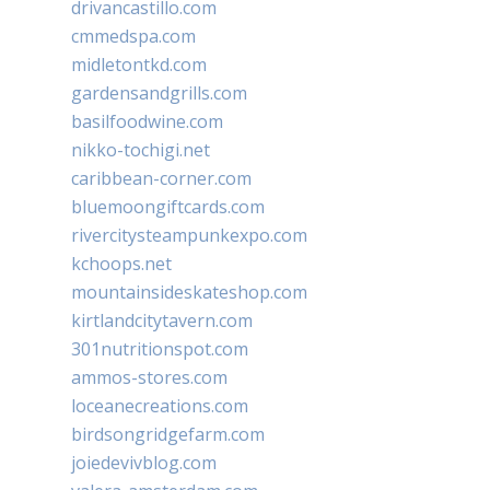
drivancastillo.com
cmmedspa.com
midletontkd.com
gardensandgrills.com
basilfoodwine.com
nikko-tochigi.net
caribbean-corner.com
bluemoongiftcards.com
rivercitysteampunkexpo.com
kchoops.net
mountainsideskateshop.com
kirtlandcitytavern.com
301nutritionspot.com
ammos-stores.com
loceanecreations.com
birdsongridgefarm.com
joiedevivblog.com