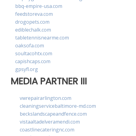
bbq-empire-usa.com
feedstoreva.com
drogopets.com
ediblechalk.com
tabletennisnearme.com
oaksofa.com
soultacohtx.com
capishcaps.com
gpsyfl.org
MEDIA PARTNER III
vwrepairarlington.com
cleaningservicebaltimore-md.com
beckslandscapeandfence.com
vistaaltadelveramendi.com
coastlinecateringnc.com