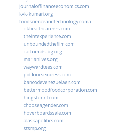
journaloffinanceeconomics.com
kvk-kumari.org
foodscienceandtechnology.coma
okhealthcareers.com
theintexperience.com
unboundedthefilm.com
catfriends-bg.org
marianlives.org
waywardtees.com
pidfloorsexpress.com
bancodevenezuelaen.com
bettermoodfoodcorporation.com
hingstonnt.com
chooseagender.com
hoverboardssale.com
alaskapolitics.com
stsmp.org