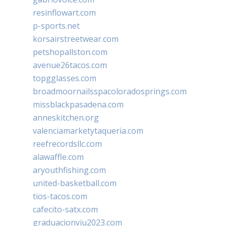
resinflowart.com
p-sports.net
korsairstreetwear.com
petshopallston.com
avenue26tacos.com
topgglasses.com
broadmoornailsspacoloradosprings.com
missblackpasadena.com
anneskitchen.org
valenciamarketytaqueria.com
reefrecordsllc.com
alawaffle.com
aryouthfishing.com
united-basketball.com
tios-tacos.com
cafecito-satx.com
graduacionviu2023.com