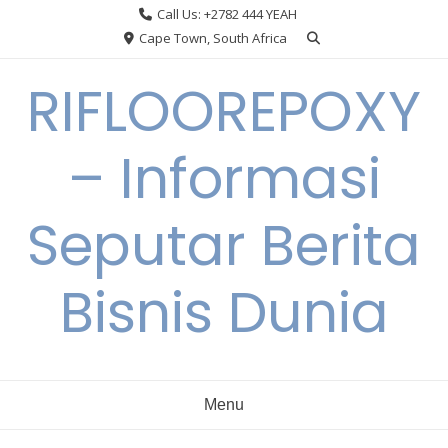
Skip
Call Us: +2782 444 YEAH
to
Cape Town, South Africa
content
RIFLOOREPOXY
– Informasi
Seputar Berita
Bisnis Dunia
Menu