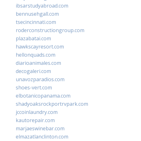
ibsarstudyabroad.com
bennusehgall.com
tsecincinnati.com
roderconstructiongroup.com
plazabatai.com
hawkscayresort.com
hellonquads.com
diarioanimales.com
decogaleri.com
unavozparadios.com
shoes-vert.com
elbotanicopanama.com
shadyoaksrockportrvpark.com
jccoinlaundry.com
kautorepair.com
marjaeswinebar.com
elmazatlanclinton.com