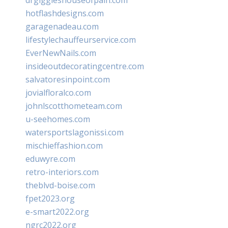
drgiggleshouseofpain.com
hotflashdesigns.com
garagenadeau.com
lifestylechauffeurservice.com
EverNewNails.com
insideoutdecoratingcentre.com
salvatoresinpoint.com
jovialfloralco.com
johnlscotthometeam.com
u-seehomes.com
watersportslagonissi.com
mischieffashion.com
eduwyre.com
retro-interiors.com
theblvd-boise.com
fpet2023.org
e-smart2022.org
ngrc2022.org