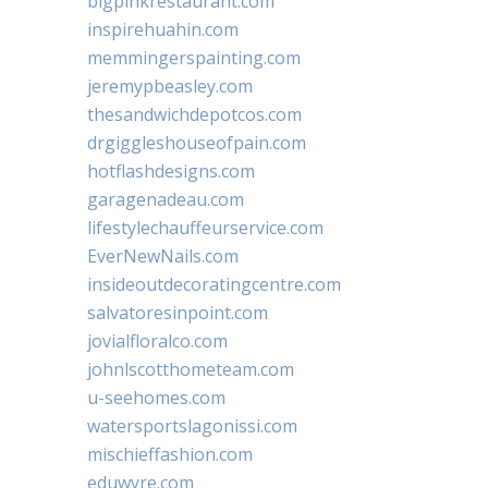
bigpinkrestaurant.com
inspirehuahin.com
memmingerspainting.com
jeremypbeasley.com
thesandwichdepotcos.com
drgiggleshouseofpain.com
hotflashdesigns.com
garagenadeau.com
lifestylechauffeurservice.com
EverNewNails.com
insideoutdecoratingcentre.com
salvatoresinpoint.com
jovialfloralco.com
johnlscotthometeam.com
u-seehomes.com
watersportslagonissi.com
mischieffashion.com
eduwyre.com