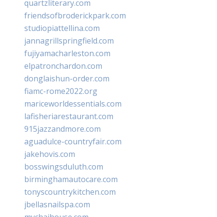
quartzliterary.com
friendsofbroderickpark.com
studiopiattellina.com
jannagrillspringfield.com
fujiyamacharleston.com
elpatronchardon.com
donglaishun-order.com
fiamc-rome2022.org
mariceworldessentials.com
lafisheriarestaurant.com
915jazzandmore.com
aguadulce-countryfair.com
jakehovis.com
bosswingsduluth.com
birminghamautocare.com
tonyscountrykitchen.com
jbellasnailspa.com