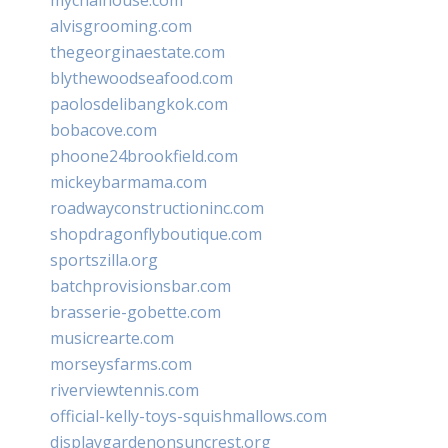
mychaihouse.com
alvisgrooming.com
thegeorginaestate.com
blythewoodseafood.com
paolosdelibangkok.com
bobacove.com
phoone24brookfield.com
mickeybarmama.com
roadwayconstructioninc.com
shopdragonflyboutique.com
sportszilla.org
batchprovisionsbar.com
brasserie-gobette.com
musicrearte.com
morseysfarms.com
riverviewtennis.com
official-kelly-toys-squishmallows.com
displaygardenonsuncrest.org