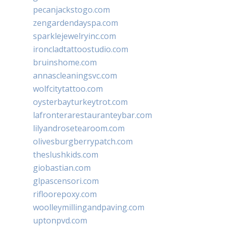
pecanjackstogo.com
zengardendayspa.com
sparklejewelryinc.com
ironcladtattoostudio.com
bruinshome.com
annascleaningsvc.com
wolfcitytattoo.com
oysterbayturkeytrot.com
lafronterarestauranteybar.com
lilyandrosetearoom.com
olivesburgberrypatch.com
theslushkids.com
giobastian.com
glpascensori.com
rifloorepoxy.com
woolleymillingandpaving.com
uptonpvd.com