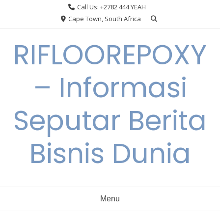
Skip
Call Us: +2782 444 YEAH
to
Cape Town, South Africa
content
RIFLOOREPOXY
– Informasi
Seputar Berita
Bisnis Dunia
Menu