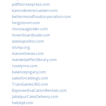
pidfloorsexpress.com
bancodevenezuelaen.com
bettermoodfoodcorporation.com
hingstonnt.com
chooseagender.com
hoverboardssale.com
alaskapolitics.com
stsmp.org
manoelneves.com
mandelaeffectlibrary.com
roselynns.com
balanceyoganj.com
salesforceblogs.com
TrainGames365.com
BaytownEvaCationRentals.com
JabalpurCakeDelivery.com
halobjd.com