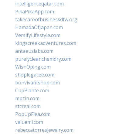
intelligenceqatar.com
PikaPikaApp.com
takecareofbusinessdfw.org
HamadaOfJapan.com
VersifyLifestyle.com
kingscreekadventures.com
antaeuslabs.com
purelycleanchemdry.com
WishOping.com
shoplegacee.com
bonvivantshop.com
CupPlante.com
mpzin.com
stcreal.com
PopUpFlea.com
valueml.com
rebeccatorresjewelry.com