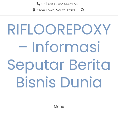
Skip
Call Us: +2782 444 YEAH
to
Cape Town, South Africa
content
RIFLOOREPOXY
– Informasi
Seputar Berita
Bisnis Dunia
Menu