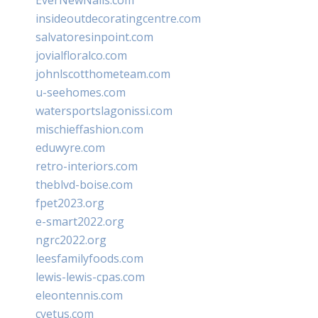
EverNewNails.com
insideoutdecoratingcentre.com
salvatoresinpoint.com
jovialfloralco.com
johnlscotthometeam.com
u-seehomes.com
watersportslagonissi.com
mischieffashion.com
eduwyre.com
retro-interiors.com
theblvd-boise.com
fpet2023.org
e-smart2022.org
ngrc2022.org
leesfamilyfoods.com
lewis-lewis-cpas.com
eleontennis.com
cyetus.com