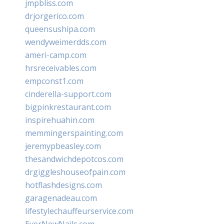
jmpbliss.com
drjorgerico.com
queensushipa.com
wendyweimerdds.com
ameri-camp.com
hrsreceivables.com
empconst1.com
cinderella-support.com
bigpinkrestaurant.com
inspirehuahin.com
memmingerspainting.com
jeremypbeasley.com
thesandwichdepotcos.com
drgiggleshouseofpain.com
hotflashdesigns.com
garagenadeau.com
lifestylechauffeurservice.com