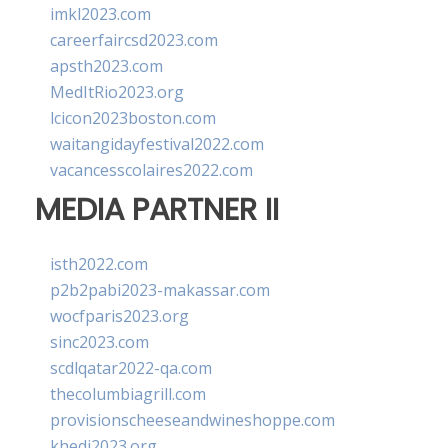
imkl2023.com
careerfaircsd2023.com
apsth2023.com
MedItRio2023.org
lcicon2023boston.com
waitangidayfestival2022.com
vacancesscolaires2022.com
MEDIA PARTNER II
isth2022.com
p2b2pabi2023-makassar.com
wocfparis2023.org
sinc2023.com
scdlqatar2022-qa.com
thecolumbiagrill.com
provisionscheeseandwineshoppe.com
khedi2023.org