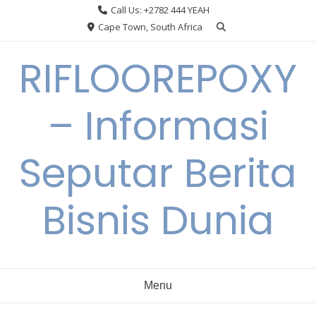
Skip
Call Us: +2782 444 YEAH
to
Cape Town, South Africa
content
RIFLOOREPOXY
– Informasi
Seputar Berita
Bisnis Dunia
Menu