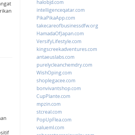
halobjd.com
angat
intelligenceqatar.com
rikan
PikaPikaApp.com
takecareofbusinessdfw.org
HamadaOfJapan.com
VersifyLifestyle.com
kingscreekadventures.com
antaeuslabs.com
purelycleanchemdry.com
WishOping.com
shoplegacee.com
bonvivantshop.com
CupPlante.com
mpzin.com
stcreal.com
aan
PopUpFlea.com
valueml.com
itif