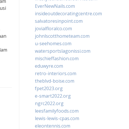
lam
EverNewNails.com
usi
insideoutdecoratingcentre.com
salvatoresinpoint.com
jovialfloralco.com
n
aan
johnlscotthometeam.com
u-seehomes.com
alam
watersportslagonissi.com
mischieffashion.com
eduwyre.com
retro-interiors.com
theblvd-boise.com
fpet2023.org
e-smart2022.org
ngrc2022.org
leesfamilyfoods.com
lewis-lewis-cpas.com
eleontennis.com