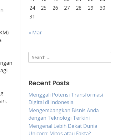
24
25
26
27
28
29
30
an
31
MKM)
« Mar
a
Search
engan
for:
bagi
Recent Posts
ng
Menggali Potensi Transformasi
an,
Digital di Indonesia
Mengembangkan Bisnis Anda
dengan Teknologi Terkini
Mengenal Lebih Dekat Dunia
Unicorn: Mitos atau Fakta?