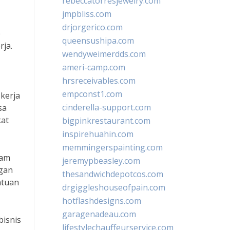
rebeccatorresjewelry.com
jmpbliss.com
drjorgerico.com
p
queensushipa.com
ja.
wendyweimerdds.com
ameri-camp.com
hrsreceivables.com
empconst1.com
kerja
cinderella-support.com
sa
kat
bigpinkrestaurant.com
inspirehuahin.com
memmingerspainting.com
ram
jeremypbeasley.com
ngan
thesandwichdepotcos.com
ntuan
drgiggleshouseofpain.com
hotflashdesigns.com
garagenadeau.com
bisnis
lifestylechauffeurservice.com