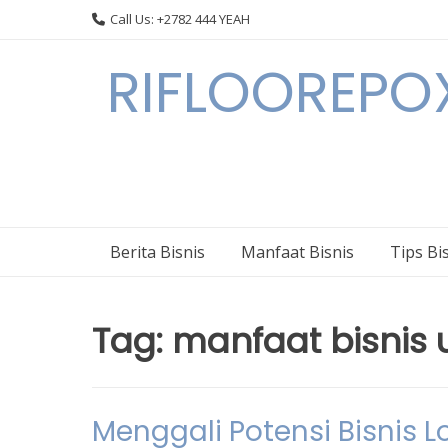
Skip
Call Us: +2782 444 YEAH
to
content
RIFLOOREPOX
Berita Bisnis
Manfaat Bisnis
Tips Bi
Tag:
manfaat bisnis
Menggali Potensi Bisnis 