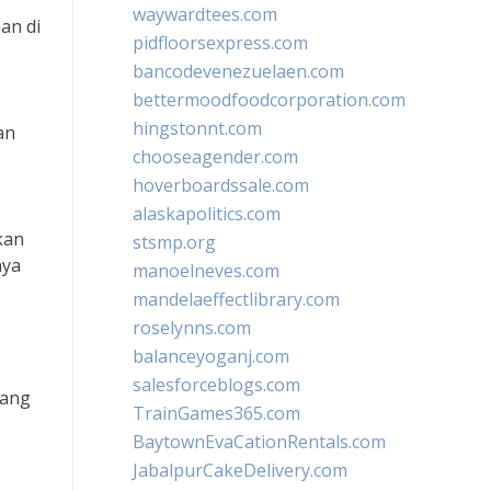
waywardtees.com
an di
pidfloorsexpress.com
bancodevenezuelaen.com
bettermoodfoodcorporation.com
hingstonnt.com
an
chooseagender.com
hoverboardssale.com
alaskapolitics.com
kan
stsmp.org
nya
manoelneves.com
mandelaeffectlibrary.com
roselynns.com
balanceyoganj.com
salesforceblogs.com
yang
TrainGames365.com
BaytownEvaCationRentals.com
JabalpurCakeDelivery.com